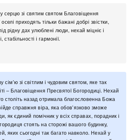
ому серцю зі святим святом Благовіщення
оселі приходять тільки бажані добрі звістки,
д рідну дах улюблені люди, нехай міцніє і
 стабільності і гармонії.
 сім’ю зі світлим і чудовим святом, яке так
ті – Благовіщення Пресвятої Богородиці. Нехай
ато століть назад отримала благословенна Божа
війде справжня віра, яка обов’язково зможе
и, як єдиний помічник у всіх справах, порадник і
городиця стоять на сторожі вашого будинку,
й, яких сьогодні так багато навколо. Нехай у