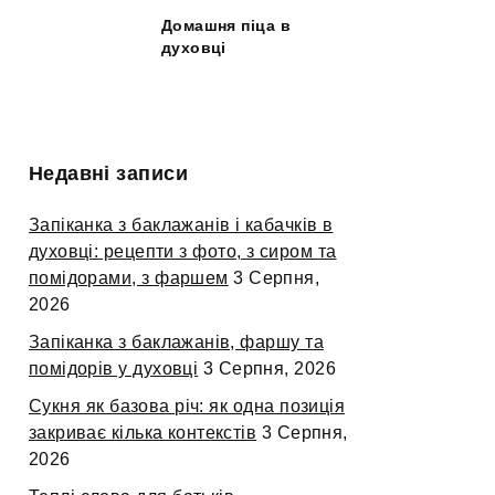
Домашня піца в
духовці
Недавні записи
Запіканка з баклажанів і кабачків в
духовці: рецепти з фото, з сиром та
помідорами, з фаршем
3 Серпня,
2026
Запіканка з баклажанів, фаршу та
помідорів у духовці
3 Серпня, 2026
Сукня як базова річ: як одна позиція
закриває кілька контекстів
3 Серпня,
2026