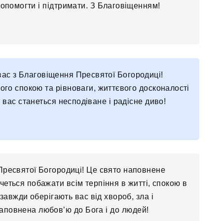
допомогти і підтримати. З Благовіщенням!
ю вас з Благовіщення Пресвятої Богородиці!
ого спокою та рівноваги, життєвого досконалості
 вас станеться несподіване і радісне диво!
Пресвятої Богородиці! Це свято наповнене
очеться побажати всім терпіння в житті, спокою в
завжди оберігають вас від хвороб, зла і
наповнена любов’ю до Бога і до людей!