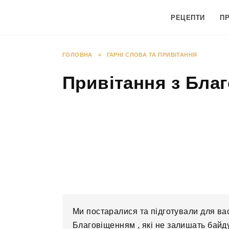
Перейти
до
РЕЦЕПТИ
П
вмісту
ГОЛОВНА
»
ГАРНІ СЛОВА ТА ПРИВІТАННЯ
Привітання з Благ
Ми постаралися та підготували для ва
Благовіщенням , які не залишать байд