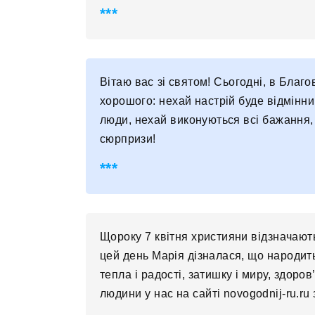
Вітаю вас зі святом! Сьогодні, в Благо
хорошого: нехай настрій буде відмінним
люди, нехай виконуються всі бажання, 
сюрпризи!
Щороку 7 квітня християни відзначают
цей день Марія дізналася, що народить
тепла і радості, затишку і миру, здоро
людини у нас на сайті novogodnij-ru.ru