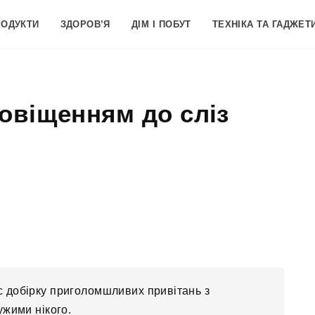
РОДУКТИ
ЗДОРОВ’Я
ДІМ І ПОБУТ
ТЕХНІКА ТА ГАДЖЕТ
овіщенням до сліз
с добірку приголомшливих привітань з
ужими нікого.