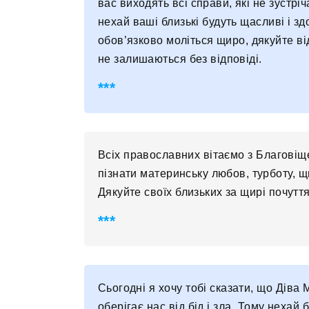
вас виходять всі справи, які не зустрі
нехай ваші близькі будуть щасливі і зд
обов’язково моліться щиро, дякуйте ві
не залишаються без відповіді.
Всіх православних вітаємо з Благовіщ
пізнати материнську любов, турботу, щ
Дякуйте своїх близьких за щирі почуття
Сьогодні я хочу тобі сказати, що Діва 
оберігає нас від бід і зла. Тому нехай