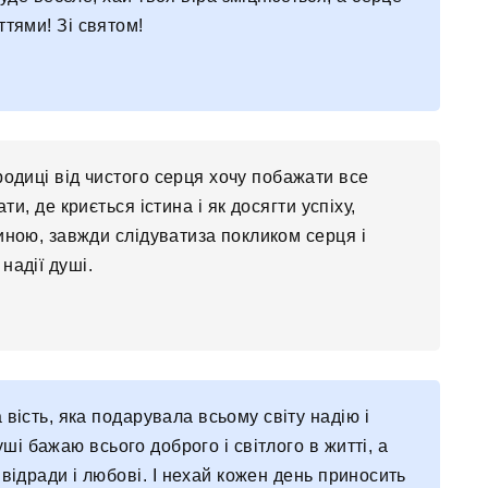
тями! Зі святом!
одиці від чистого серця хочу побажати все
ти, де криється істина і як досягти успіху,
ою, завжди слідуватиза покликом серця і
 надії душі.
вість, яка подарувала всьому світу надію і
уші бажаю всього доброго і світлого в житті, а
 відради і любові. І нехай кожен день приносить