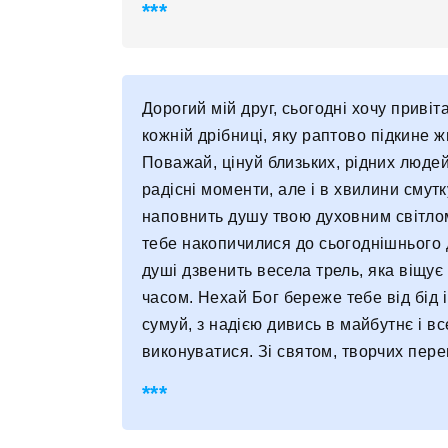
Дорогий мій друг, сьогодні хочу приві
кожній дрібниці, яку раптово підкине ж
Поважай, цінуй близьких, рідних людей
радісні моменти, але і в хвилини смутк
наповнить душу твою духовним світлом 
тебе накопичилися до сьогоднішнього 
душі дзвенить весела трель, яка віщу
часом. Нехай Бог береже тебе від бід 
сумуй, з надією дивись в майбутнє і в
виконуватися. Зі святом, творчих пере