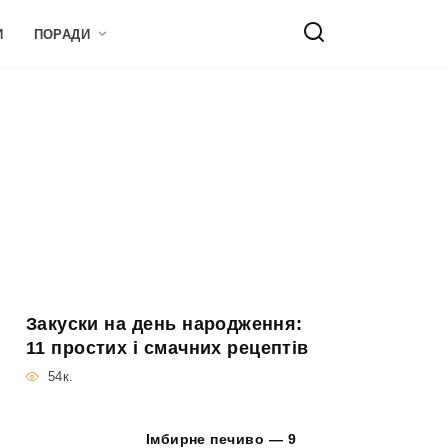
И
ПОРАДИ
Закуски на день народження:
11 простих і смачних рецептів
54к.
Імбирне печиво — 9