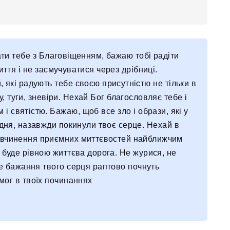
тати тебе з Благовіщенням, бажаю тобі радіти
иття і не засмучуватися через дрібниці.
, які радують тебе своєю присутністю не тільки в
у, туги, зневіри. Нехай Бог благословляє тебе і
і святістю. Бажаю, щоб все зло і образи, які у
дня, назавжди покинули твоє серце. Нехай в
є вчинення приємних миттєвостей найближчим
і буде рівною життєва дорога. Не журися, не
се бажання твого серця раптово почнуть
мог в твоїх починаннях