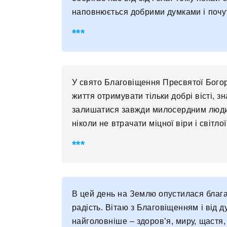
наповнюється добрими думками і почут
У свято Благовіщення Пресвятої Богор
життя отримувати тільки добрі вісті, зна
залишатися завжди милосердним людин
ніколи не втрачати міцної віри і світлої
В цей день на Землю опустилася блага 
радість. Вітаю з Благовіщенням і від д
найголовніше – здоров’я, миру, щастя,