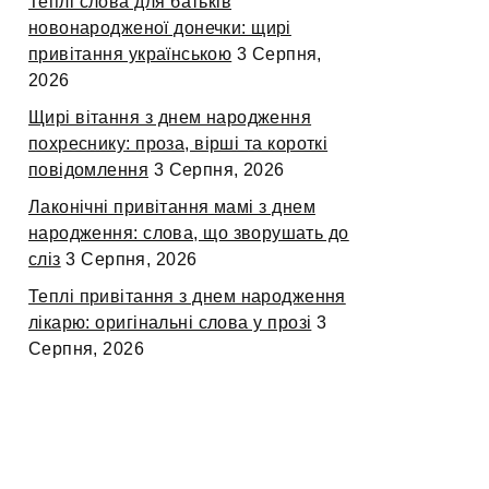
Теплі слова для батьків
новонародженої донечки: щирі
привітання українською
3 Серпня,
2026
Щирі вітання з днем народження
похреснику: проза, вірші та короткі
повідомлення
3 Серпня, 2026
Лаконічні привітання мамі з днем
народження: слова, що зворушать до
сліз
3 Серпня, 2026
Теплі привітання з днем народження
лікарю: оригінальні слова у прозі
3
Серпня, 2026