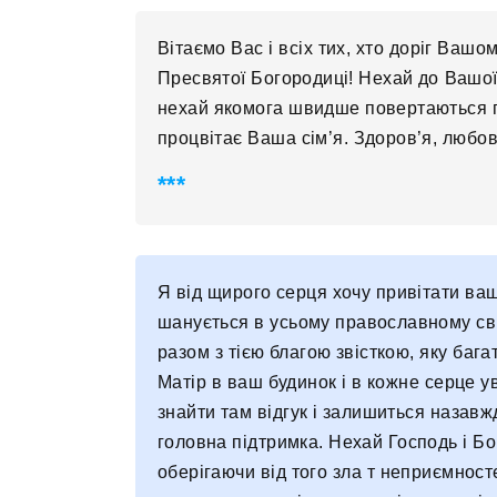
Вітаємо Вас і всіх тих, хто доріг Ваш
Пресвятої Богородиці! Нехай до Вашої 
нехай якомога швидше повертаються пі
процвітає Ваша сім’я. Здоров’я, любові,
Я від щирого серця хочу привітати вашу
шанується в усьому православному сві
разом з тією благою звісткою, яку баг
Матір в ваш будинок і в кожне серце у
знайти там відгук і залишиться назавжд
головна підтримка. Нехай Господь і Бо
оберігаючи від того зла т неприємносте