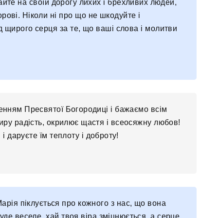
чайте на своїй дорогу лихих і брехливих людей,
орові. Ніколи ні про що не шкодуйте і
д щирого серця за те, що ваші слова і молитви
енням Пресвятої Богородиці і бажаємо всім
иру радість, окрилює щастя і всеосяжну любов!
 і даруєте їм теплоту і доброту!
Марія піклується про кожного з нас, що вона
 буде веселе, хай твоя віра зміцнюється, а серце