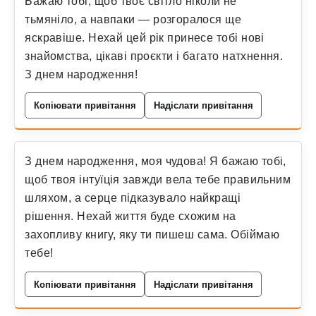
Бажаю тобі, щоб твоє світло ніколи не
тьмяніло, а навпаки — розгоралося ще
яскравіше. Нехай цей рік принесе тобі нові
знайомства, цікаві проєкти і багато натхнення.
З днем народження!
Копіювати привітання
Надіслати привітання
З днем народження, моя чудова! Я бажаю тобі,
щоб твоя інтуїція завжди вела тебе правильним
шляхом, а серце підказувало найкращі
рішення. Нехай життя буде схожим на
захопливу книгу, яку ти пишеш сама. Обіймаю
тебе!
Копіювати привітання
Надіслати привітання