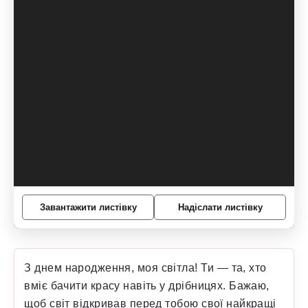
Завантажити листівку
Надіслати листівку
З днем народження, моя світла! Ти — та, хто
вміє бачити красу навіть у дрібницях. Бажаю,
щоб світ відкривав перед тобою свої найкращі