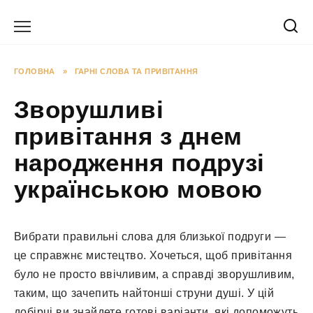
Перейти
до
вмісту
ГОЛОВНА
»
ГАРНІ СЛОВА ТА ПРИВІТАННЯ
Зворушливі
привітання з днем
народження подрузі
українською мовою
Вибрати правильні слова для близької подруги —
це справжнє мистецтво. Хочеться, щоб привітання
було не просто ввічливим, а справді зворушливим,
таким, що зачепить найтонші струни душі. У цій
добірці ви знайдете готові варіанти, які допоможуть