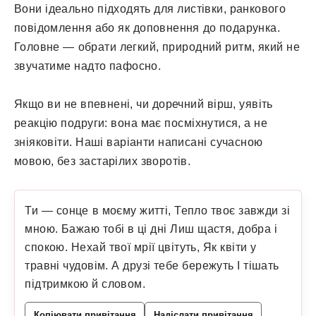
Вони ідеально підходять для листівки, ранкового
повідомлення або як доповнення до подарунка.
Головне — обрати легкий, природний ритм, який не
звучатиме надто пафосно.
Якщо ви не впевнені, чи доречний вірш, уявіть
реакцію подруги: вона має посміхнутися, а не
зніяковіти. Наші варіанти написані сучасною
мовою, без застарілих зворотів.
Ти — сонце в моєму житті, Тепло твоє завжди зі
мною. Бажаю тобі в ці дні Лиш щастя, добра і
спокою. Нехай твої мрії цвітуть, Як квіти у
травні чудовім. А друзі тебе бережуть І тішать
підтримкою й словом.
Копіювати привітання
Надіслати привітання