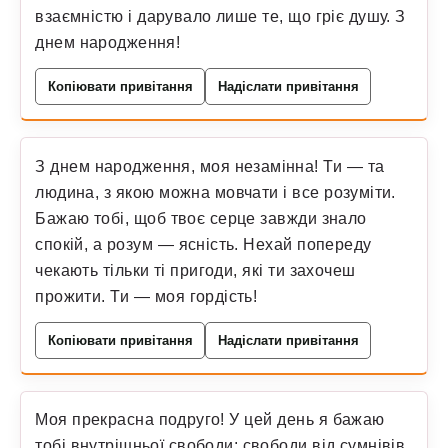
взаємністю і дарувало лише те, що гріє душу. З
днем народження!
Копіювати привітання
Надіслати привітання
З днем народження, моя незамінна! Ти — та
людина, з якою можна мовчати і все розуміти.
Бажаю тобі, щоб твоє серце завжди знало
спокій, а розум — ясність. Нехай попереду
чекають тільки ті пригоди, які ти захочеш
прожити. Ти — моя гордість!
Копіювати привітання
Надіслати привітання
Моя прекрасна подруго! У цей день я бажаю
тобі внутрішньої свободи: свободи від сумнівів,