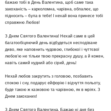
бажаю тобі в День Валентина, щоб саме така
закоханість – карколомна, чарівна, обпалює, що
підносить – була в тебе! І нехай вона принесе тобі
справжню Любов!
З Днем Святого Валентина! Нехай саме в цей
багатообіцяючий день відбудеться несподіване
диво, яке наповнить чудовою, глибокої і чуттєвої
любов’ю не тільки твою прекрасну душу, а й кожен,
навіть самий нудний або сірий, день!
Нехай любов закрутить з головою, позбавить
спокою і сну, подарує ейфорію і відчуття польоту,
буде такою ж казковою та чарівною, як в мріях. З
Днем закоханих!
З Днем Святого Валентина. Бажаю ні дня без