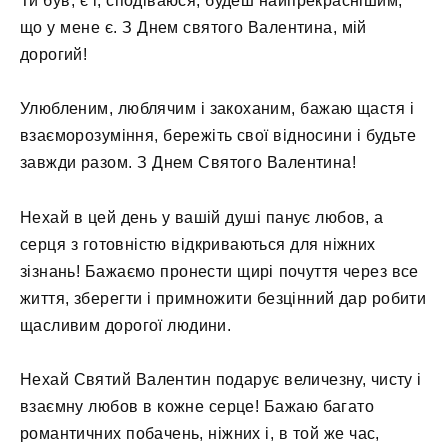
Ти був, є і, сподіваюся, будеш найпрекраснішим,
що у мене є. З Днем святого Валентина, мій
дорогий!
Улюбленим, люблячим і закоханим, бажаю щастя і
взаєморозуміння, бережіть свої відносини і будьте
завжди разом. З Днем Святого Валентина!
Нехай в цей день у вашій душі панує любов, а
серця з готовністю відкриваються для ніжних
зізнань! Бажаємо пронести щирі почуття через все
життя, зберегти і примножити безцінний дар робити
щасливим дорогої людини.
Нехай Святий Валентин подарує величезну, чисту і
взаємну любов в кожне серце! Бажаю багато
романтичних побачень, ніжних і, в той же час,