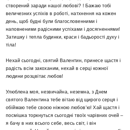
створений заради нашої любові? ! Бажаю тобі
величезних успіхів в роботі, натхнення на кожен
день, щоб будні були благословенними і
наповненими радісними успіхами і досягненнями!
Затишку і тепла будинки, краси і бадьорості духу і
тіла!
Нехай сьогодні, святий Валентин, принесе щастя і
радість всім закоханим, нехай в серці кожної
людини розцвітає любов!
Улюблена моя, незвичайна, неземна, з Днем
святого Валентина тебе вітаю від щирого серця і
обіймаю тебе своєю ніжною любов’ю! Хай щастя і
посмішка торкнуться сьогодні твоїх чарівних очей –
я бачу в них всього себе, весь світ, і він