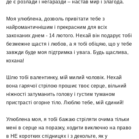
де є розлади і негаразди – настав мир і злагода.
Моя улюблена, дозволь привітати тебе з
найромантичнішим і прекрасним для всіх
закоханих днем ​​- 14 лютого. Нехай він подарує тобі
безмежне щастя і любов, а я тобі обіцяю, що у тебе
завжди буде моя підтримка і увага. Будь щаслива,
кохана!
Шлю тобі валентинку, мій милий чоловік. Нехай
вона гарячої стрілою прошиє твоє серце, вільний
ніжності затуманить голову і густим туманом
пристрасті огорне тіло. Люблю тебе, мій єдиний!
Улюблена моя, я тобі бажаю стріляти очима тільки
мені в серце на поразку, ходити виключно на право
в НЕ коротких спідницях і з декольте, як у