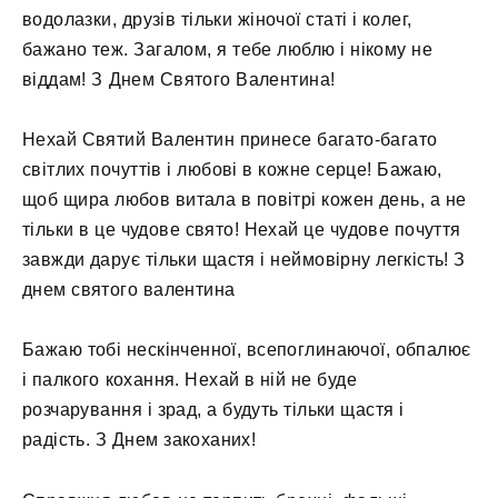
водолазки, друзів тільки жіночої статі і колег,
бажано теж. Загалом, я тебе люблю і нікому не
віддам! З Днем Святого Валентина!
Нехай Святий Валентин принесе багато-багато
світлих почуттів і любові в кожне серце! Бажаю,
щоб щира любов витала в повітрі кожен день, а не
тільки в це чудове свято! Нехай це чудове почуття
завжди дарує тільки щастя і неймовірну легкість! З
днем ​​святого валентина
Бажаю тобі нескінченної, всепоглинаючої, обпалює
і палкого кохання. Нехай в ній не буде
розчарування і зрад, а будуть тільки щастя і
радість. З Днем закоханих!