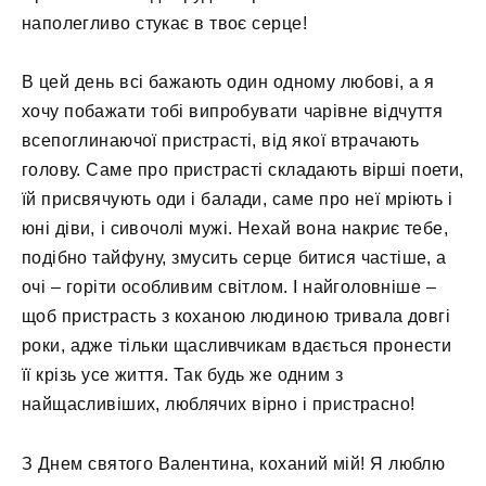
наполегливо стукає в твоє серце!
В цей день всі бажають один одному любові, а я
хочу побажати тобі випробувати чарівне відчуття
всепоглинаючої пристрасті, від якої втрачають
голову. Саме про пристрасті складають вірші поети,
їй присвячують оди і балади, саме про неї мріють і
юні діви, і сивочолі мужі. Нехай вона накриє тебе,
подібно тайфуну, змусить серце битися частіше, а
очі – горіти особливим світлом. І найголовніше –
щоб пристрасть з коханою людиною тривала довгі
роки, адже тільки щасливчикам вдається пронести
її крізь усе життя. Так будь же одним з
найщасливіших, люблячих вірно і пристрасно!
З Днем святого Валентина, коханий мій! Я люблю