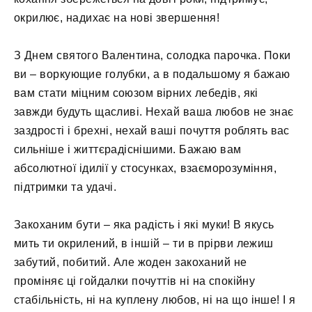
окрилює, надихає на нові звершення!
З Днем святого Валентина, солодка парочка. Поки
ви – воркующие голубки, а в подальшому я бажаю
вам стати міцним союзом вірних лебедів, які
завжди будуть щасливі. Нехай ваша любов не знає
заздрості і брехні, нехай ваші почуття роблять вас
сильніше і життєрадіснішими. Бажаю вам
абсолютної ідилії у стосунках, взаєморозуміння,
підтримки та удачі.
Закоханим бути – яка радість і які муки! В якусь
мить ти окрилений, в іншій – ти в прірви лежиш
забутий, побитий. Але жоден закоханий не
проміняє ці гойдалки почуттів ні на спокійну
стабільність, ні на куплену любов, ні на що інше! І я