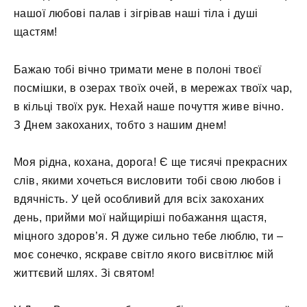
нашої любові палав і зігрівав наші тіла і душі
щастям!
Бажаю тобі вічно тримати мене в полоні твоєї
посмішки, в озерах твоїх очей, в мережах твоїх чар,
в кільці твоїх рук. Нехай наше почуття живе вічно.
З Днем закоханих, тобто з нашим днем!
Моя рідна, кохана, дорога! Є ще тисячі прекрасних
слів, якими хочеться висловити тобі свою любов і
вдячність. У цей особливий для всіх закоханих
день, прийми мої найщиріші побажання щастя,
міцного здоров’я. Я дуже сильно тебе люблю, ти –
моє сонечко, яскраве світло якого висвітлює мій
життєвий шлях. Зі святом!