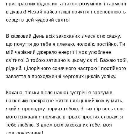
пристрасних відносин, а також розуміння і гармонії
в душах! Нехай найсвітліші почуття переповнюють
серця в цей чудовий свято!
В казковий День всіх закоханих з чесністю скажу,
що почуття до тебе я плекаю, чоловік, постійно. Ти
мій чарівний джерело енергії і моє улюблене
світило! З тобою затишно в цьому світі. Бажаю тобі,
рідний, цілорічного сонячного настрою і постійного
завзяття в проходженні чергових циклів успіху.
Кохана, тільки після нашої зустрічі я зрозумів,
наскільки прекрасне життя і як цінний кожну мить,
який я проводжу поручз тобою. З тих пір весь сенс
мого існування полягає в трьох простих словах: я
тебе люблю. З днем ​​всіх закоханих тебе, моя
довгоочікувана!