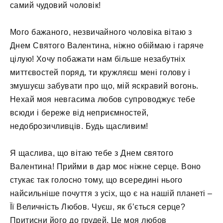
самий чудовий чоловік!
Мого бажаного, незвичайного чоловіка вітаю з
Днем Святого Валентина, ніжно обіймаю і гаряче
цілую! Хочу побажати нам більше незабутніх
миттєвостей поряд, ти кружляєш мені голову і
змушуєш забувати про що, мій яскравий вогонь.
Нехай моя невгасима любов супроводжує тебе
всюди і береже від неприємностей,
недоброзичливців. Будь щасливим!
Я щаслива, що вітаю тебе з Днем святого
Валентина! Прийми в дар моє ніжне серце. Воно
стукає так голосно тому, що всередині нього
найсильніше почуття з усіх, що є на нашій планеті –
Її Величність Любов. Чуєш, як б’ється серце?
Притисни його до грудей. Це моя любов