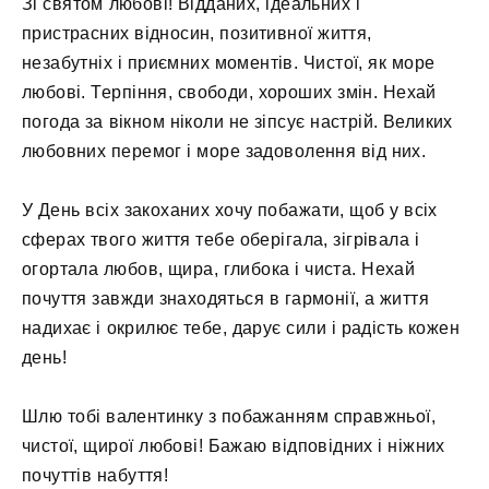
Зі святом любові! Відданих, ідеальних і
пристрасних відносин, позитивної життя,
незабутніх і приємних моментів. Чистої, як море
любові. Терпіння, свободи, хороших змін. Нехай
погода за вікном ніколи не зіпсує настрій. Великих
любовних перемог і море задоволення від них.
У День всіх закоханих хочу побажати, щоб у всіх
сферах твого життя тебе оберігала, зігрівала і
огортала любов, щира, глибока і чиста. Нехай
почуття завжди знаходяться в гармонії, а життя
надихає і окрилює тебе, дарує сили і радість кожен
день!
Шлю тобі валентинку з побажанням справжньої,
чистої, щирої любові! Бажаю відповідних і ніжних
почуттів набуття!