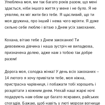
Улюблена моя, ми так багато років разом, що мені
здається, ніби іншого життя у мене і не було. Я не
уявляю, як міг жити без тебе. Я щасливий, що ти
моя дружина, про інший і нема чого мріяти. Я дуже
сильно себе люблю і вітаю з Днем усіх закоханих.
Кохана, вітаю тебе з Днем закоханих! Ти
дивовижна дівчина і наша зустріч не випадкова,
призначена долею, адже нам з тобою так добре
разом!
Дорога моя, солодка жінка! У день всіх закоханих –
14 лютого я хочу привітати тебе, моя ніжна,
пристрасна чарівниця, і побажати тобі хорошеть і
розцвітати з кожним днем. Нехай наші жаркі ночі
подарують нам обом ще багато яскравих, райських
спогадів. Бажаю, щоб навіть у люті морози вогнище