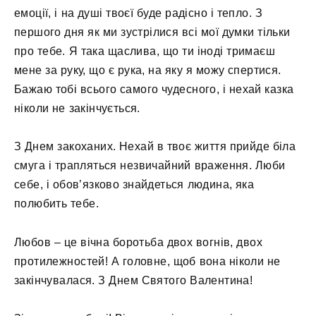
емоції, і на душі твоєї буде радісно і тепло. З
першого дня як ми зустрілися всі мої думки тільки
про тебе. Я така щаслива, що ти іноді тримаєш
мене за руку, що є рука, на яку я можу спертися.
Бажаю тобі всього самого чудесного, і нехай казка
ніколи не закінчується.
З Днем закоханих. Нехай в твоє життя прийде біла
смуга і трапляться незвичайний враження. Люби
себе, і обов’язково знайдеться людина, яка
полюбить тебе.
Любов – це вічна боротьба двох вогнів, двох
протилежностей! А головне, щоб вона ніколи не
закінчувалася. З Днем Святого Валентина!