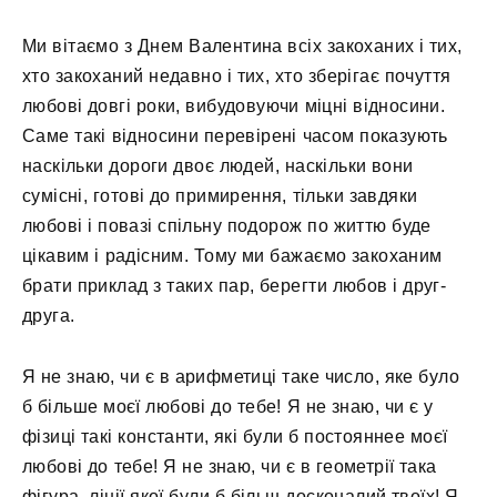
Ми вітаємо з Днем Валентина всіх закоханих і тих,
хто закоханий недавно і тих, хто зберігає почуття
любові довгі роки, вибудовуючи міцні відносини.
Саме такі відносини перевірені часом показують
наскільки дороги двоє людей, наскільки вони
сумісні, готові до примирення, тільки завдяки
любові і повазі спільну подорож по життю буде
цікавим і радісним. Тому ми бажаємо закоханим
брати приклад з таких пар, берегти любов і друг-
друга.
Я не знаю, чи є в арифметиці таке число, яке було
б більше моєї любові до тебе! Я не знаю, чи є у
фізиці такі константи, які були б постояннее моєї
любові до тебе! Я не знаю, чи є в геометрії така
фігура, лінії якої були б більш досконалий твоїх! Я