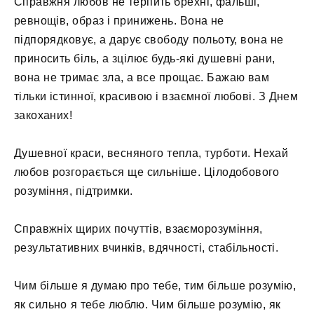
Справжня любов не терпить брехні, фальші,
ревнощів, образ і принижень. Вона не
підпорядковує, а дарує свободу польоту, вона не
приносить біль, а зцілює будь-які душевні рани,
вона не тримає зла, а все прощає. Бажаю вам
тільки істинної, красивою і взаємної любові. З Днем
закоханих!
Душевної краси, весняного тепла, турботи. Нехай
любов розгорається ще сильніше. Цілодобового
розуміння, підтримки.
Справжніх щирих почуттів, взаєморозуміння,
результативних вчинків, вдячності, стабільності.
Чим більше я думаю про тебе, тим більше розумію,
як сильно я тебе люблю. Чим більше розумію, як