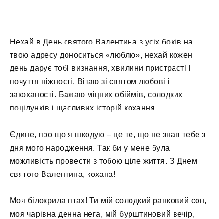
Нехай в День святого Валентина з усіх боків на
твою адресу доноситься «люблю», нехай кожен
день дарує тобі визнання, хвилини пристрасті і
почуття ніжності. Вітаю зі святом любові і
закоханості. Бажаю міцних обіймів, солодких
поцілунків і щасливих історій кохання.
Єдине, про що я шкодую – це те, що не знав тебе з
дня мого народження. Так би у мене була
можливість провести з тобою ціле життя. З Днем
святого Валентина, кохана!
Моя білокрила птах! Ти мій солодкий ранковий сон,
моя чарівна денна нега, мій бурштиновий вечір,