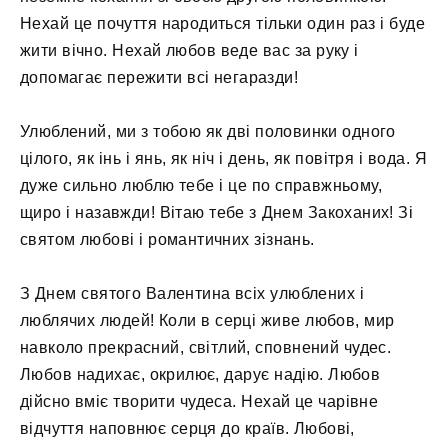
Нехай це почуття народиться тільки один раз і буде
жити вічно. Нехай любов веде вас за руку і
допомагає пережити всі негаразди!
Улюблений, ми з тобою як дві половинки одного
цілого, як інь і янь, як ніч і день, як повітря і вода. Я
дуже сильно люблю тебе і це по справжньому,
щиро і назавжди! Вітаю тебе з Днем Закоханих! Зі
святом любові і романтичних зізнань.
З Днем святого Валентина всіх улюблених і
люблячих людей! Коли в серці живе любов, мир
навколо прекрасний, світлий, сповнений чудес.
Любов надихає, окрилює, дарує надію. Любов
дійсно вміє творити чудеса. Нехай це чарівне
відчуття наповнює серця до країв. Любові,