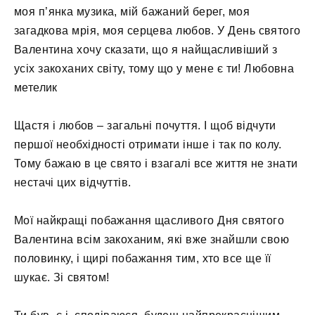
моя п’янка музика, мій бажаний берег, моя
загадкова мрія, моя серцева любов. У День святого
Валентина хочу сказати, що я найщасливіший з
усіх закоханих світу, тому що у мене є ти! Любовна
метелик
Щастя і любов – загальні почуття. І щоб відчути
першої необхідності отримати інше і так по колу.
Тому бажаю в це свято і взагалі все життя не знати
нестачі цих відчуттів.
Мої найкращі побажання щасливого Дня святого
Валентина всім закоханим, які вже знайшли свою
половинку, і щирі побажання тим, хто все ще її
шукає. Зі святом!