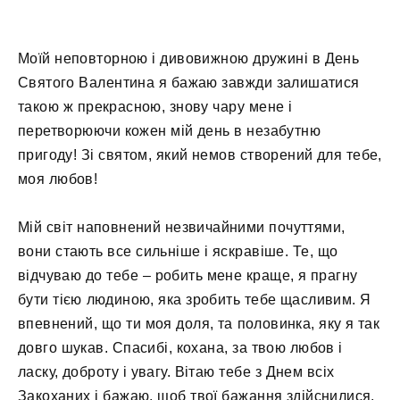
Моїй неповторною і дивовижною дружині в День
Святого Валентина я бажаю завжди залишатися
такою ж прекрасною, знову чару мене і
перетворюючи кожен мій день в незабутню
пригоду! Зі святом, який немов створений для тебе,
моя любов!
Мій світ наповнений незвичайними почуттями,
вони стають все сильніше і яскравіше. Те, що
відчуваю до тебе – робить мене краще, я прагну
бути тією людиною, яка зробить тебе щасливим. Я
впевнений, що ти моя доля, та половинка, яку я так
довго шукав. Спасибі, кохана, за твою любов і
ласку, доброту і увагу. Вітаю тебе з Днем всіх
Закоханих і бажаю, щоб твої бажання здійснилися,