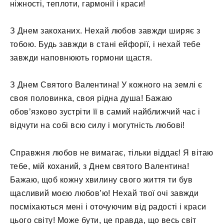
ніжності, теплоти, гармонії і краси!
З Днем закоханих. Нехай любов завжди ширяє з
тобою. Будь завжди в стані ейфорії, і нехай тебе
завжди наповнюють гормони щастя.
З Днем Святого Валентина! У кожного на землі є
своя половинка, своя рідна душа! Бажаю
обов’язково зустріти її в самий найближчий час і
відчути на собі всю силу і могутність любові!
Справжня любов не вимагає, тільки віддає! Я вітаю
тебе, мій коханий, з Днем святого Валентина!
Бажаю, щоб кожну хвилину свого життя ти був
щасливий моєю любов’ю! Нехай твої очі завжди
посміхаються мені і оточуючим від радості і краси
цього світу! Може бути, це правда, що весь світ