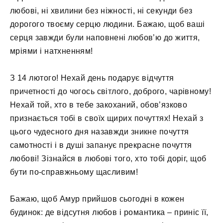
любові, ні хвилини без ніжності, ні секунди без
дорогого твоєму серцю людини. Бажаю, щоб ваші
серця завжди були наповнені любов’ю до життя,
мріями і натхненням!
З 14 лютого! Нехай день подарує відчуття
причетності до чогось світлого, доброго, чарівному!
Нехай той, хто в тебе закоханий, обов’язково
признається тобі в своїх щирих почуттях! Нехай з
цього чудесного дня назавжди зникне почуття
самотності і в душі запанує прекрасне почуття
любові! Зізнайся в любові того, хто тобі доріг, щоб
бути по-справжньому щасливим!
Бажаю, щоб Амур прийшов сьогодні в кожен
будинок: де відсутня любов і романтика – приніс її,