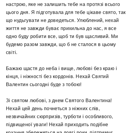
настрою, яке не залишить тебе на протязі всього
цього дня. Я підготувала для тебе цікаве свято, так
що нудьгувати не доведеться. Улюблений, нехай
життя не завжди буває прихильна до нас, я все
одно буду робити все, щоб ти був щасливий. Ми
будемо разом завжди, що б не сталося в цьому
світі.
Бажаю щастя до неба і вище, любові без краю і
кінця, і ніжності без кордонів. Нехай Святий
Валентин сьогодні буде з тобою!
Зі святом любові, з днем ​​Святого Валентина!
Нехай цей день почнеться з ніжних слів,
незвичайних сюрпризів, турботи і особливого,
підвищеної уваги! Нехай приходить подібне
кохання збережеться на довгі роки, підтримує,