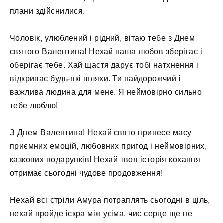
плани здійснилися.
Чоловік, улюблений і рідний, вітаю тебе з Днем
святого Валентина! Нехай наша любов зберігає і
оберігає тебе. Хай щастя дарує тобі натхнення і
відкриває будь-які шляхи. Ти найдорожчий і
важлива людина для мене. Я неймовірно сильно
тебе люблю!
З Днем Валентина! Нехай свято принесе масу
приємних емоцій, любовних пригод і неймовірних,
казкових подарунків! Нехай твоя історія кохання
отримає сьогодні чудове продовження!
Нехай всі стріли Амура потраплять сьогодні в ціль,
нехай пройде іскра між усіма, чиє серце ще не