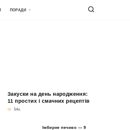
И
ПОРАДИ
Закуски на день народження:
11 простих і смачних рецептів
54к.
Імбирне печиво — 9