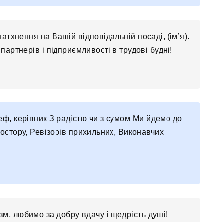
атхнення на Вашій відповідальній посаді, (ім’я).
артнерів і підприємливості в трудові будні!
еф, керівник З радістю чи з сумом Ми йдемо до
остору, Ревізорів прихильних, Виконавчих
зм, любимо за добру вдачу і щедрість душі!