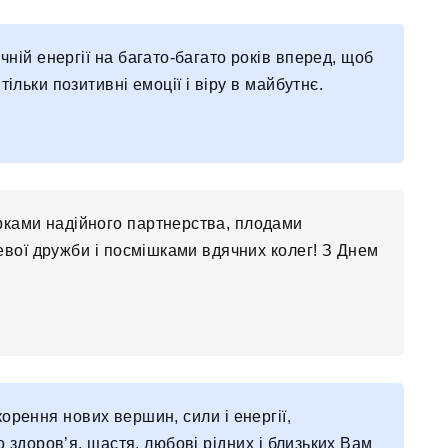
чній енергії на багато-багато років вперед, щоб
ільки позитивні емоції і віру в майбутнє.
рками надійного партнерства, плодами
евої дружби і посмішками вдячних колег! З Днем
дкорення нових вершин, сили і енергії,
го здоров’я, щастя, любові рідних і близьких Вам