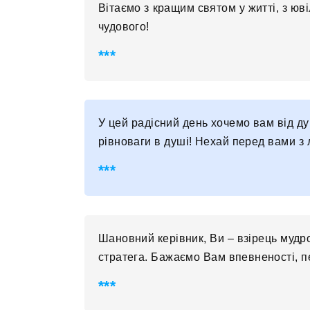
Вітаємо з кращим святом у житті, з юв
чудового!
У цей радісний день хочемо вам від ду
рівноваги в душі! Нехай перед вами з л
Шановний керівник, Ви – взірець мудро
стратега. Бажаємо Вам впевненості, пе