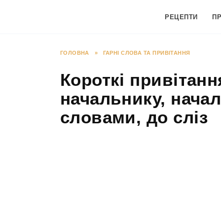
Перейти
до
РЕЦЕПТИ
П
вмісту
ГОЛОВНА
»
ГАРНІ СЛОВА ТА ПРИВІТАННЯ
Короткі привітан
начальнику, нача
словами, до сліз