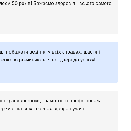
ілеєм 50 років! Бажаємо здоров’я і всього самого
ші побажати везіння у всіх справах, щастя і
егкістю розчиняються всі двері до успіху!
ї і красивої жінки, грамотного професіонала і
ремог на всіх теренах, добра і удачі.