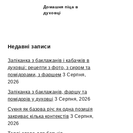
Домашня піца в
духовці
Недавні записи
Запіканка з баклажанів і кабачків в
духовці: рецепти з фото, з сиром та
помідорами, з фаршем
3 Серпня,
2026
Запіканка з баклажанів, фаршу та
помідорів у духовці
3 Серпня, 2026
Сукня як базова річ: як одна позиція
закриває кілька контекстів
3 Серпня,
2026