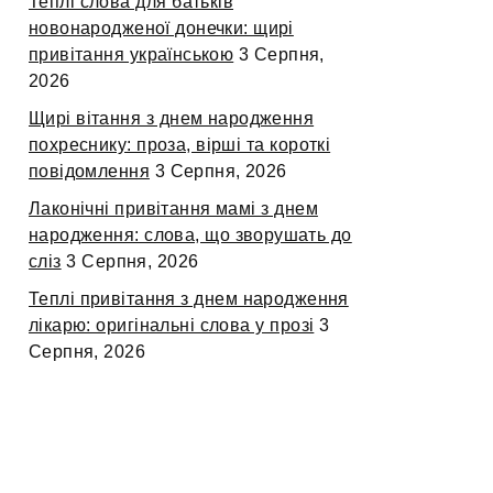
Теплі слова для батьків
новонародженої донечки: щирі
привітання українською
3 Серпня,
2026
Щирі вітання з днем народження
похреснику: проза, вірші та короткі
повідомлення
3 Серпня, 2026
Лаконічні привітання мамі з днем
народження: слова, що зворушать до
сліз
3 Серпня, 2026
Теплі привітання з днем народження
лікарю: оригінальні слова у прозі
3
Серпня, 2026