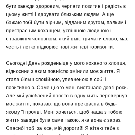
бути завжди здоровим, черпати позитив і радість в
цьому житті і дарувати близьким людям. А ще
бажаю тобі бути вірним, відданим другом, палким і
пристрасним коханцем, успішною людиною і
справжнім чоловіком, який вміє тримати слово, має
честь і легко підкорює нові життєві горизонти.
Сьогодні День рожденьіце у мого коханого хлопця,
відносини з яким повністю змінили моє життя. Я
стала більш спокійною, упевненою в собі і
позитивною. Саме цього мені вистачало довгі роки.
Але мій улюблений просто в одну мить перевернув
моє життя, показав, що вона прекрасна в будь-
якому її прояві. Мені хочеться, щоб наша з тобою
життя завжди була саме такою, яка вона є зараз.
Спасибі тобі за все, мій дорогий! Я вітаю тебе з