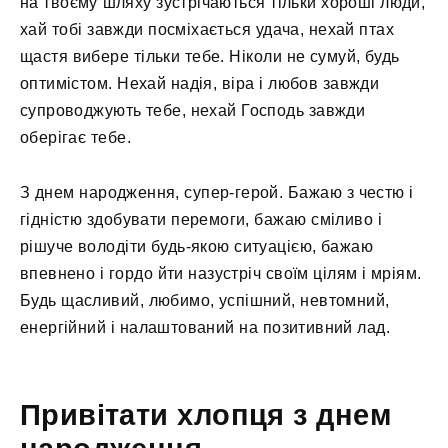
на твоєму шляху зустрічаються тільки хороші люди,
хай тобі завжди посміхається удача, нехай птах
щастя вибере тільки тебе. Ніколи не сумуй, будь
оптимістом. Нехай надія, віра і любов завжди
супроводжують тебе, нехай Господь завжди
оберігає тебе.
З днем ​​народження, супер-герой. Бажаю з честю і
гідністю здобувати перемоги, бажаю сміливо і
рішуче володіти будь-якою ситуацією, бажаю
впевнено і гордо йти назустріч своїм цілям і мріям.
Будь щасливий, любимо, успішний, невтомний,
енергійний і налаштований на позитивний лад.
Привітати хлопця з днем