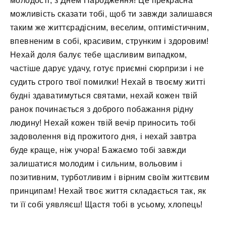
молодості, з Днем Народження! Це прекрасна
можливість сказати тобі, щоб ти завжди залишався
таким же життєрадісним, веселим, оптимістичним,
впевненим в собі, красивим, струнким і здоровим!
Нехай доля балує тебе щасливим випадком,
частіше дарує удачу, готує приємні сюрпризи і не
судить строго твої помилки! Нехай в твоєму житті
будні здаватимуться святами, нехай кожен твій
ранок починається з доброго побажання рідну
людину! Нехай кожен твій вечір приносить тобі
задоволення від прожитого дня, і нехай завтра
буде краще, ніж учора! Бажаємо тобі завжди
залишатися молодим і сильним, вольовим і
позитивним, турботливим і вірним своїм життєвим
принципам! Нехай твоє життя складається так, як
ти її собі уявляєш! Щастя тобі в усьому, хлопець!