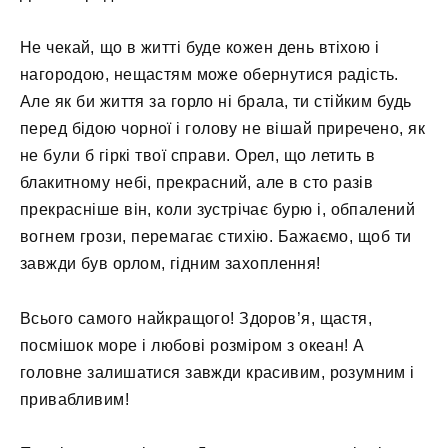
Не чекай, що в житті буде кожен день втіхою і
нагородою, нещастям може обернутися радість.
Але як би життя за горло ні брала, ти стійким будь
перед бідою чорної і голову не вішай приречено, як
не були б гіркі твої справи. Орел, що летить в
блакитному небі, прекрасний, але в сто разів
прекрасніше він, коли зустрічає бурю і, обпалений
вогнем грози, перемагає стихію. Бажаємо, щоб ти
завжди був орлом, гідним захоплення!
Всього самого найкращого! Здоров’я, щастя,
посмішок море і любові розміром з океан! А
головне залишатися завжди красивим, розумним і
привабливим!