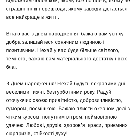
відважним чоловіком, якому все по плечу, якому не
страшні ніякі перешкоди, якому завжди дістається
все найкраще в житті.
Вітаю вас з днем ​​народження, бажаю вам успіху,
добра залишайтеся сонячним людиною і
позитивним. Нехай у вас буде більше світлого,
темного, бажаю вам матеріального достатку і всіх
благ.
З Днем народження! Нехай будуть яскравими дні,
веселими тижні, безтурботними року. Радуй
оточуючих своєю привітністю, доброзичливістю,
гумором, посмішкою. Бажаю плисти океаном долі з
чітким курсом, попутним вітром, неймовірною
удачею. Любові, друзів, здоров’я, краси, приємних
сюрпризів, стійкості духу!