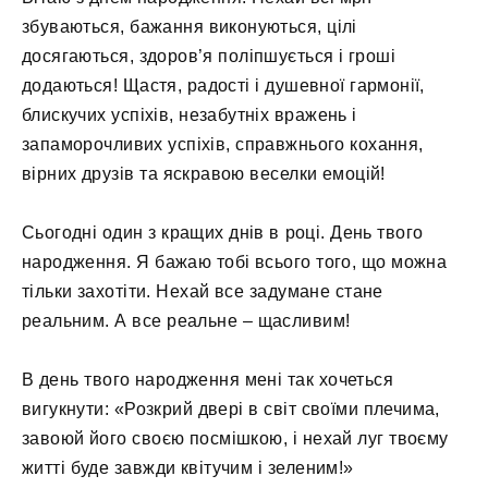
збуваються, бажання виконуються, цілі
досягаються, здоров’я поліпшується і гроші
додаються! Щастя, радості і душевної гармонії,
блискучих успіхів, незабутніх вражень і
запаморочливих успіхів, справжнього кохання,
вірних друзів та яскравою веселки емоцій!
Сьогодні один з кращих днів в році. День твого
народження. Я бажаю тобі всього того, що можна
тільки захотіти. Нехай все задумане стане
реальним. А все реальне – щасливим!
В день твого народження мені так хочеться
вигукнути: «Розкрий двері в світ своїми плечима,
завоюй його своєю посмішкою, і нехай луг твоєму
житті буде завжди квітучим і зеленим!»