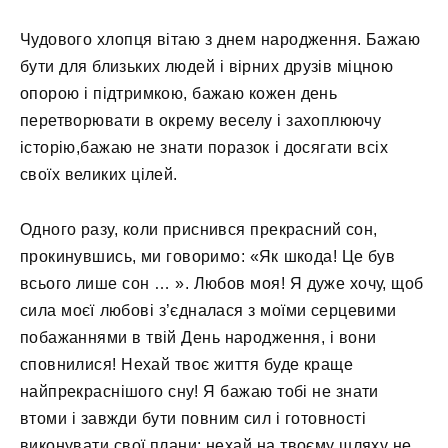
Чудового хлопця вітаю з днем ​​народження. Бажаю
бути для близьких людей і вірних друзів міцною
опорою і підтримкою, бажаю кожен день
перетворювати в окрему веселу і захоплюючу
історію,бажаю не знати поразок і досягати всіх
своїх великих цілей.
Одного разу, коли приснився прекрасний сон,
прокинувшись, ми говоримо: «Як шкода! Це був
всього лише сон … ». Любов моя! Я дуже хочу, щоб
сила моєї любові з’єдналася з моїми серцевими
побажаннями в твій День народження, і вони
сповнилися! Нехай твоє життя буде краще
найпрекраснішого сну! Я бажаю тобі не знати
втоми і завжди бути повним сил і готовності
виконувати свої плани; нехай на твоєму шляху не