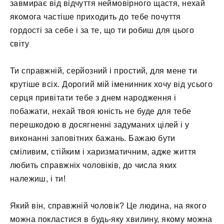
завмирає від відчуття неймовірного щастя, нехай
якомога частіше приходить до тебе почуття
гордості за себе і за те, що ти робиш для цього
світу
Ти справжній, серйозний і простий, для мене ти
крутіше всіх. Дорогий мій іменинник хочу від усього
серця привітати тебе з днем ​​народження і
побажати, нехай твоя юність не буде для тебе
перешкодою в досягненні задуманих цілей і у
виконанні заповітних бажань. Бажаю бути
сміливим, стійким і харизматичним, адже життя
любить справжніх чоловіків, до числа яких
належиш, і ти!
Який він, справжній чоловік? Це людина, на якого
можна покластися в будь-яку хвилину, якому можна