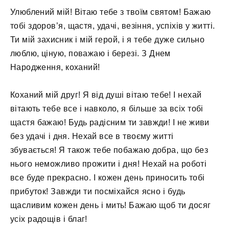
Улюблений мій! Вітаю тебе з твоїм святом! Бажаю
тобі здоров’я, щастя, удачі, везіння, успіхів у житті.
Ти мій захисник і мій герой, і я тебе дуже сильно
люблю, ціную, поважаю і березі. З Днем
Народження, коханий!
Коханий мій друг! Я від душі вітаю тебе! І нехай
вітають тебе все і навколо, я більше за всіх тобі
щастя бажаю! Будь радісним ти завжди! І не живи
без удачі і дня. Нехай все в твоєму житті
збувається! Я також тебе побажаю добра, що без
нього неможливо прожити і дня! Нехай на роботі
все буде прекрасно. І кожен день приносить тобі
прибуток! Завжди ти посміхайся ясно і будь
щасливим кожен день і мить! Бажаю щоб ти досяг
усіх радощів і благ!