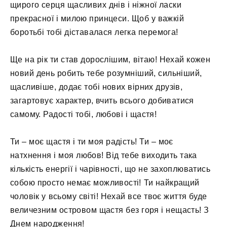
щирого серця щасливих днів і ніжної ласки
прекрасної і милою принцеси. Щоб у важкій
боротьбі тобі діставалася легка перемога!
Ще на рік ти став дорослішим, вітаю! Нехай кожен
новий день робить тебе розумніший, сильніший,
щасливіше, додає тобі нових вірних друзів,
загартовує характер, вчить всього добиватися
самому. Радості тобі, любові і щастя!
Ти – моє щастя і ти моя радість! Ти – моє
натхнення і моя любов! Від тебе виходить така
кількість енергії і чарівності, що не захоплюватись
собою просто немає можливості! Ти найкращий
чоловік у всьому світі! Нехай все твоє життя буде
величезним островом щастя без горя і нещасть! З
Днем народження!