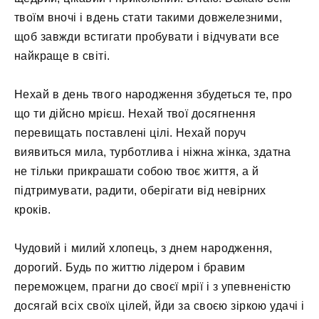
твоїм вночі і вдень стати такими довжелезними,
щоб завжди встигати пробувати і відчувати все
найкраще в світі.
Нехай в день твого народження збудеться те, про
що ти дійсно мрієш. Нехай твої досягнення
перевищать поставлені цілі. Нехай поруч
виявиться мила, турботлива і ніжна жінка, здатна
не тільки прикрашати собою твоє життя, а й
підтримувати, радити, оберігати від невірних
кроків.
Чудовий і милий хлопець, з днем ​​народження,
дорогий. Будь по життю лідером і бравим
переможцем, прагни до своєї мрії і з упевненістю
досягай всіх своїх цілей, йди за своєю зіркою удачі і