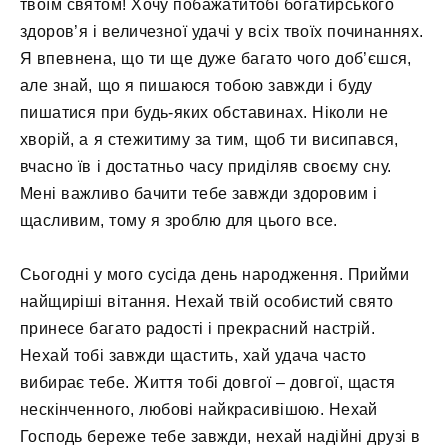
твоїм святом! Хочу побажатитобі богатирського
здоров’я і величезної удачі у всіх твоїх починаннях.
Я впевнена, що ти ще дуже багато чого доб’єшся,
але знай, що я пишаюся тобою завжди і буду
пишатися при будь-яких обставинах. Ніколи не
хворій, а я стежитиму за тим, щоб ти висипався,
вчасно їв і достатньо часу приділяв своєму сну.
Мені важливо бачити тебе завжди здоровим і
щасливим, тому я зроблю для цього все.
Сьогодні у мого сусіда день народження. Прийми
найщиріші вітання. Нехай твій особистий свято
принесе багато радості і прекрасний настрій.
Нехай тобі завжди щастить, хай удача часто
вибирає тебе. Життя тобі довгої – довгої, щастя
нескінченного, любові найкрасивішою. Нехай
Господь береже тебе завжди, нехай надійні друзі в