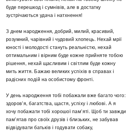
буде перешкод і сумнівів, але в достатку
зустрічаються удача і натхнення!
З днем ​​народження, добрий, милий, красивий,
розумний, чарівний і чудовий хлопець. Нехай мрії
юності і молодості стануть реальністю, нехай
оптимальним і вірним буде кожне прийняте тобою
рішення, нехай щасливим і світлим буде кожну
мить життя. Бажаю великих успіхів в справах і
радісних подій на особистому фронті.
У день народження тобі побажали вже багато чого:
здоров’я, багатства, щастя, успіху і любові. А я
хочу побажати тобі хорошої пам’яті. Щоб ти завжди
пам’ятав про своїх друзів і близьких, не забував
відвідувати батьків і годувати собаку,