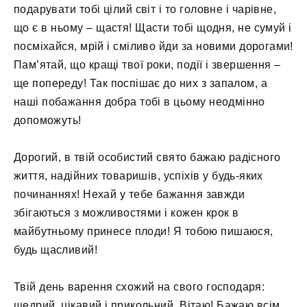
подарувати тобі цілий світ і то головне і чарівне,
що є в ньому – щастя! Щасти тобі щодня, не сумуй і
посміхайся, мрій і сміливо йди за новими дорогами!
Пам’ятай, що кращі твої роки, події і звершення –
ще попереду! Так поспішає до них з запалом, а
наші побажання добра тобі в цьому неодмінно
допоможуть!
Дорогий, в твій особистий свято бажаю радісного
життя, надійних товаришів, успіхів у будь-яких
починаннях! Нехай у тебе бажання завжди
збігаються з можливостями і кожен крок в
майбутньому принесе плоди! Я тобою пишаюся,
будь щасливий!
Твій день варення схожий на свого господаря:
щедрий, цікавий і прикольний. Вітаю! Бажаю всім