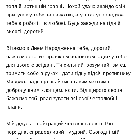
теплій, затишній гавані. Нехай удача знайде свій
притулок у тебе за пазухою, а успіх супроводжує
тебе в роботі, і в любові. Будь завжди на гідній
висоті, дорогий!
Вітаємо з Днем Народження тебе, дорогий, і
бажаємо стати справжнім чоловіком, адже у тебе
для цього є всі дані. Ти сильний, розумний, вмієш
тримати себе в руках і дати гідну відсіч противнику.
Ми дуже раді, що знайомі з таким чесним і
добродушним хлопцем, як ти. Від щирого серця
бажаємо тобі реалізувати всі свої честолюбні
плани.
Мій дідусь – найкращий чоловік на світі. Він
порядна, справедливий і мудрий. Сьогодні мій