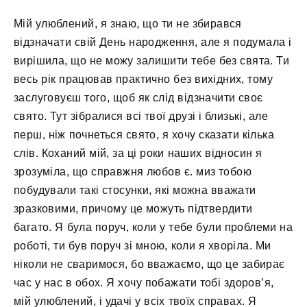
Мій улюблений, я знаю, що ти не збирався
відзначати свій День народження, але я подумала і
вирішила, що не можу залишити тебе без свята. Ти
весь рік працював практично без вихідних, тому
заслуговуєш того, щоб як слід відзначити своє
свято. Тут зібралися всі твої друзі і близькі, але
перш, ніж почнеться свято, я хочу сказати кілька
слів. Коханий мій, за ці роки наших відносин я
зрозуміла, що справжня любов є. миз тобою
побудували такі стосунки, які можна вважати
зразковими, причому це можуть підтвердити
багато. Я була поруч, коли у тебе були проблеми на
роботі, ти був поруч зі мною, коли я хворіла. Ми
ніколи не сваримося, бо вважаємо, що це забирає
час у нас в обох. Я хочу побажати тобі здоров’я,
мій улюблений, і удачі у всіх твоїх справах. Я