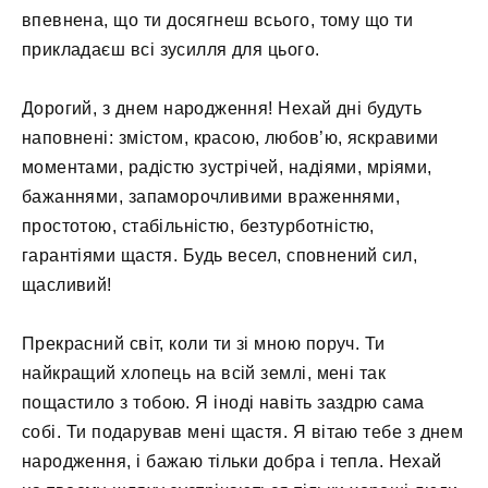
впевнена, що ти досягнеш всього, тому що ти
прикладаєш всі зусилля для цього.
Дорогий, з днем ​​народження! Нехай дні будуть
наповнені: змістом, красою, любов’ю, яскравими
моментами, радістю зустрічей, надіями, мріями,
бажаннями, запаморочливими враженнями,
простотою, стабільністю, безтурботністю,
гарантіями щастя. Будь весел, сповнений сил,
щасливий!
Прекрасний світ, коли ти зі мною поруч. Ти
найкращий хлопець на всій землі, мені так
пощастило з тобою. Я іноді навіть заздрю ​​сама
собі. Ти подарував мені щастя. Я вітаю тебе з днем
​​народження, і бажаю тільки добра і тепла. Нехай