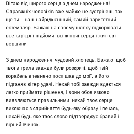
Вітаю від щирого серця з днем ​​народження!
Справжніх чоловіків вже майже не зустрінеш, так
що ти – наш найрідкісніший, самий раритетний
екземпляр. Бажаю на своєму шляху підкорювати
все кар’єрні підйоми, всі жіночі серця і життєві
вершини
З днем ​​народження, чудовий хлопець. Бажаю, щоб
твої вітрила завжди були розкриті, щоб твій
корабель впевнено поспішав до мрії, а його
підганяв вітер удачі. Нехай тобі завжди вдається
легко приймати рішення, і вони обов’язково
виявляються правильними, нехай твоє серце
виключає з сприйняття будь-яку образу і печаль,
нехай будь-яке твоє слово підтверджує бравий і
вірний вчинок.