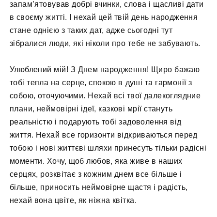
запам’ятовував добрі вчинки, слова і щасливі дати
в своєму житті. І нехай цей твій день народження
стане однією з таких дат, адже сьогодні тут
зібралися люди, які ніколи про тебе не забувають.
Улюблений мій! З Днем народження! Щиро бажаю
тобі тепла на серце, спокою в душі та гармонії з
собою, оточуючими. Нехай всі твої далекоглядние
плани, неймовірні ідеї, казкові мрії стануть
реальністю і подарують тобі задоволення від
життя. Нехай все горизонти відкриваються перед
тобою і нові життєві шляхи принесуть тільки радісні
моменти. Хочу, щоб любов, яка живе в наших
серцях, розквітає з кожним днем ​​все більше і
більше, приносить неймовірне щастя і радість,
нехай вона цвіте, як ніжна квітка.