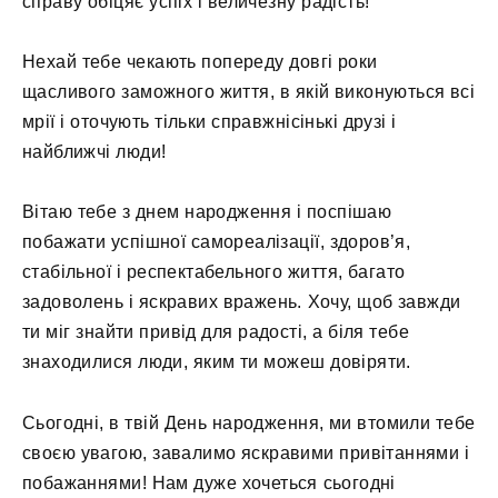
справу обіцяє успіх і величезну радість!
Нехай тебе чекають попереду довгі роки
щасливого заможного життя, в якій виконуються всі
мрії і оточують тільки справжнісінькі друзі і
найближчі люди!
Вітаю тебе з днем ​​народження і поспішаю
побажати успішної самореалізації, здоров’я,
стабільної і респектабельного життя, багато
задоволень і яскравих вражень. Хочу, щоб завжди
ти міг знайти привід для радості, а біля тебе
знаходилися люди, яким ти можеш довіряти.
Сьогодні, в твій День народження, ми втомили тебе
своєю увагою, завалимо яскравими привітаннями і
побажаннями! Нам дуже хочеться сьогодні