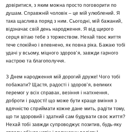
довіритися, з яким можна просто поговорити по
душам. Справжній чоловік – це мій улюблений. Я
така щаслива поряд з ним. Сьогодні, мій бажаний,
відзначає свій день народження. Я від щирого
серця вітаю тебе з торжеством. Нехай твоє життя
тече спокійно і впевнено, як повна ріка. Бажаю тобі
удачі у всьому, міцного здоров’я, завжди гарного
настрою та благополуччя.
З Днем народження мій дорогий друже! Чого тобі
побажати? Щастя, радості і здоров’я, великих
перемог у всіх справах, везіння і натхнення,
доброти і радості! що може бути краще вміння з
вдячністю сприймати кожне дане мить, радіти тому,
що ти здоровий і здатний сам будувати своє життя?
Нехай тобі завжди супроводжує позитив, будь-яку