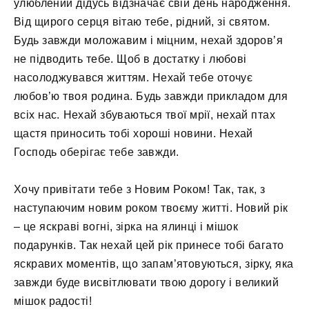
улюблений дідусь відзначає свій день народження.
Від щирого серця вітаю тебе, рідний, зі святом.
Будь завжди моложавим і міцним, нехай здоров’я
не підводить тебе. Щоб в достатку і любові
насолоджувався життям. Нехай тебе оточує
любов’ю твоя родина. Будь завжди прикладом для
всіх нас. Нехай збуваються твої мрії, нехай птах
щастя приносить тобі хороші новини. Нехай
Господь оберігає тебе завжди.
Хочу привітати тебе з Новим Роком! Так, так, з
наступаючим новим роком твоєму житті. Новий рік
– це яскраві вогні, зірка на ялинці і мішок
подарунків. Так нехай цей рік принесе тобі багато
яскравих моментів, що запам’ятовуються, зірку, яка
завжди буде висвітлювати твою дорогу і великий
мішок радості!