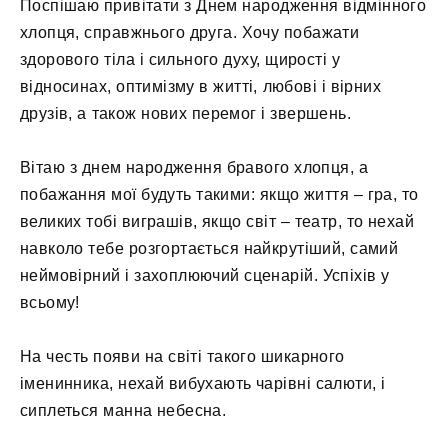
Поспішаю привітати з Днем народження відмінного
хлопця, справжнього друга. Хочу побажати
здорового тіла і сильного духу, щирості у
відносинах, оптимізму в житті, любові і вірних
друзів, а також нових перемог і звершень.
Вітаю з днем ​​народження бравого хлопця, а
побажання мої будуть такими: якщо життя – гра, то
великих тобі виграшів, якщо світ – театр, то нехай
навколо тебе розгортається найкрутіший, самий
неймовірний і захоплюючий сценарій. Успіхів у
всьому!
На честь появи на світі такого шикарного
іменинника, нехай вибухають чарівні салюти, і
сиплеться манна небесна.