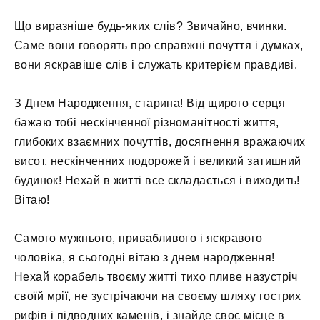
Що виразніше будь-яких слів? Звичайно, вчинки.
Саме вони говорять про справжні почуття і думках,
вони яскравіше слів і служать критерієм правдиві.
З Днем Народження, старина! Від щирого серця
бажаю тобі нескінченної різноманітності життя,
глибоких взаємних почуттів, досягнення вражаючих
висот, нескінченних подорожей і великий затишний
будинок! Нехай в житті все складається і виходить!
Вітаю!
Самого мужнього, привабливого і яскравого
чоловіка, я сьогодні вітаю з днем ​​народження!
Нехай корабель твоєму житті тихо пливе назустріч
своїй мрії, не зустрічаючи на своєму шляху гострих
рифів і підводних каменів, і знайде своє місце в