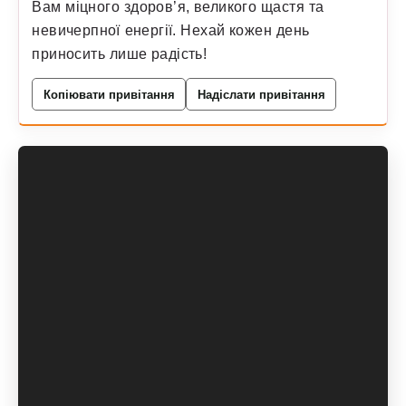
Вам міцного здоров’я, великого щастя та
невичерпної енергії. Нехай кожен день
приносить лише радість!
Копіювати привітання
Надіслати привітання