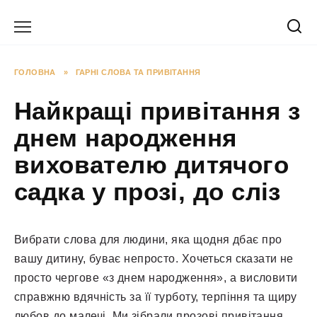
Перейти
до
вмісту
ГОЛОВНА
»
ГАРНІ СЛОВА ТА ПРИВІТАННЯ
Найкращі привітання з
днем народження
вихователю дитячого
садка у прозі, до сліз
Вибрати слова для людини, яка щодня дбає про
вашу дитину, буває непросто. Хочеться сказати не
просто чергове «з днем народження», а висловити
справжню вдячність за її турботу, терпіння та щиру
любов до малечі. Ми зібрали прозові привітання,