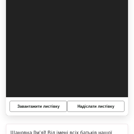
Завантажити листівку
Надіслати листівку
Шановна [Ім’я]! Від імені всіх батьків нашої