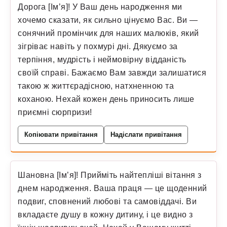
Дорога [Ім’я]! У Ваш день народження ми
хочемо сказати, як сильно цінуємо Вас. Ви —
сонячний промінчик для наших малюків, який
зігріває навіть у похмурі дні. Дякуємо за
терпіння, мудрість і неймовірну відданість
своїй справі. Бажаємо Вам завжди залишатися
такою ж життєрадісною, натхненною та
коханою. Нехай кожен день приносить лише
приємні сюрпризи!
Копіювати привітання
Надіслати привітання
Шановна [Ім’я]! Прийміть найтепліші вітання з
днем народження. Ваша праця — це щоденний
подвиг, сповнений любові та самовіддачі. Ви
вкладаєте душу в кожну дитину, і це видно з