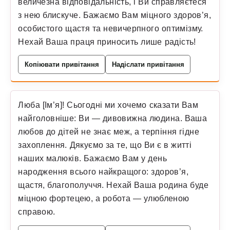
величезна відповідальність, і Ви справляєтеся
з нею блискуче. Бажаємо Вам міцного здоров’я,
особистого щастя та невичерпного оптимізму.
Нехай Ваша праця приносить лише радість!
Копіювати привітання
Надіслати привітання
Люба [Ім’я]! Сьогодні ми хочемо сказати Вам
найголовніше: Ви — дивовижна людина. Ваша
любов до дітей не знає меж, а терпіння гідне
захоплення. Дякуємо за те, що Ви є в житті
наших малюків. Бажаємо Вам у день
народження всього найкращого: здоров’я,
щастя, благополуччя. Нехай Ваша родина буде
міцною фортецею, а робота — улюбленою
справою.