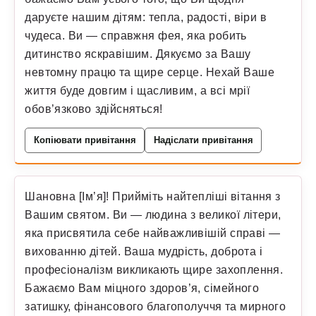
даруєте нашим дітям: тепла, радості, віри в
чудеса. Ви — справжня фея, яка робить
дитинство яскравішим. Дякуємо за Вашу
невтомну працю та щире серце. Нехай Ваше
життя буде довгим і щасливим, а всі мрії
обов’язково здійсняться!
Копіювати привітання
Надіслати привітання
Шановна [Ім’я]! Прийміть найтепліші вітання з
Вашим святом. Ви — людина з великої літери,
яка присвятила себе найважливішій справі —
вихованню дітей. Ваша мудрість, доброта і
професіоналізм викликають щире захоплення.
Бажаємо Вам міцного здоров’я, сімейного
затишку, фінансового благополуччя та мирного