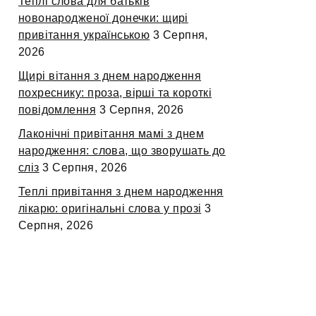
Теплі слова для батьків
новонародженої донечки: щирі
привітання українською
3 Серпня,
2026
Щирі вітання з днем народження
похреснику: проза, вірші та короткі
повідомлення
3 Серпня, 2026
Лаконічні привітання мамі з днем
народження: слова, що зворушать до
сліз
3 Серпня, 2026
Теплі привітання з днем народження
лікарю: оригінальні слова у прозі
3
Серпня, 2026