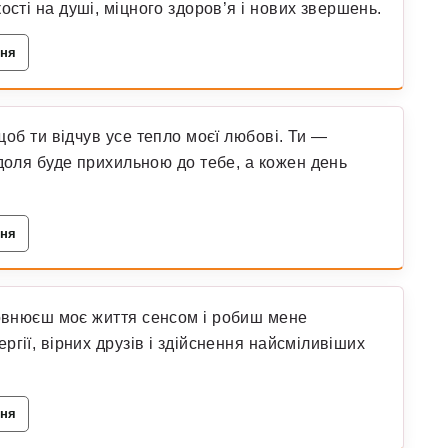
ості на душі, міцного здоров’я і нових звершень.
ння
 щоб ти відчув усе тепло моєї любові. Ти —
доля буде прихильною до тебе, а кожен день
ння
повнюєш моє життя сенсом і робиш мене
гії, вірних друзів і здійснення найсміливіших
ння