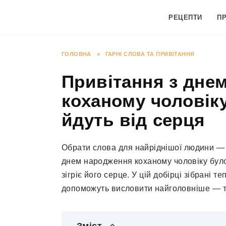
Перейти
до
РЕЦЕПТИ
П
вмісту
ГОЛОВНА
»
ГАРНІ СЛОВА ТА ПРИВІТАННЯ
Привітання з дне
коханому чоловіку
йдуть від серця
Обрати слова для найріднішої людини — 
днем народження коханому чоловіку було 
зігріє його серце. У цій добірці зібрані те
допоможуть висловити найголовніше — тв
Зміст