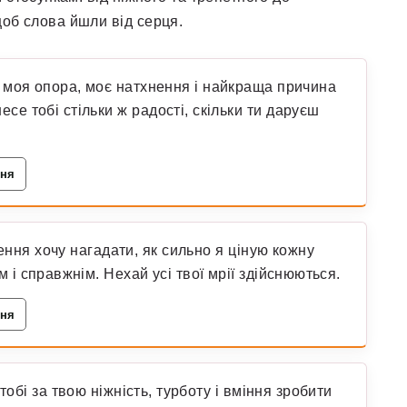
об слова йшли від серця.
 моя опора, моє натхнення і найкраща причина
се тобі стільки ж радості, скільки ти даруєш
ння
ення хочу нагадати, як сильно я ціную кожну
 і справжнім. Нехай усі твої мрії здійснюються.
ння
обі за твою ніжність, турботу і вміння зробити