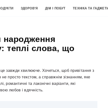
РОДУКТИ
ЗДОРОВ’Я
ДІМ І ПОБУТ
ТЕХНІКА ТА ГАДЖЕТ
м народження
: теплі слова, що
це завжди хвилююче. Хочеться, щоб привітання з
не просто текстом, а справжнім зізнанням, яке
плі, романтичні та лаконічні варіанти, які
ою любов і вдячність.