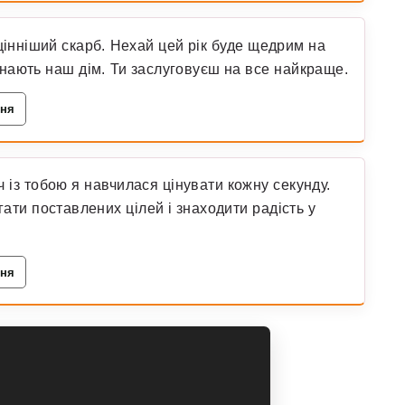
цінніший скарб. Нехай цей рік буде щедрим на
инають наш дім. Ти заслуговуєш на все найкраще.
ння
 із тобою я навчилася цінувати кожну секунду.
гати поставлених цілей і знаходити радість у
ння