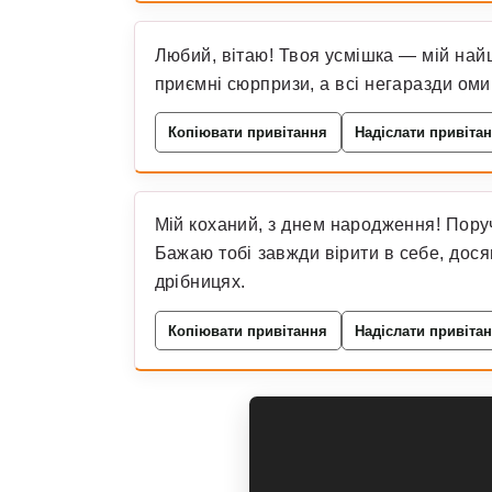
Любий, вітаю! Твоя усмішка — мій най
приємні сюрпризи, а всі негаразди ом
Копіювати привітання
Надіслати привіта
Мій коханий, з днем народження! Поруч
Бажаю тобі завжди вірити в себе, дося
дрібницях.
Копіювати привітання
Надіслати привіта