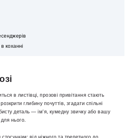
есенджерів
 в коханні
озі
иться в листівці, прозові привітання стають
озкрити глибину почуттів, згадати спільні
исту деталь — ім’я, кумедну звичку або вашу
 для нього.
стосункам: від ніжного та трепетного до