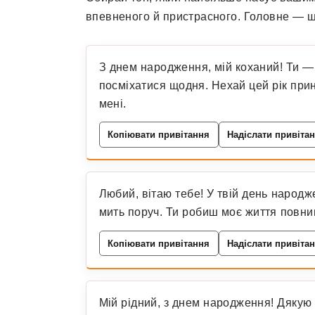
впевненого й пристрасного. Головне — щ
З днем народження, мій коханий! Ти —
посміхатися щодня. Нехай цей рік прине
мені.
Копіювати привітання
Надіслати привіта
Любий, вітаю тебе! У твій день народж
мить поруч. Ти робиш моє життя повним
Копіювати привітання
Надіслати привіта
Мій рідний, з днем народження! Дякую т