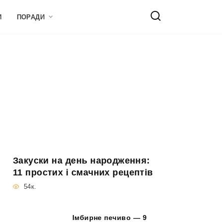
И
ПОРАДИ
Закуски на день народження:
11 простих і смачних рецептів
54к.
Імбирне печиво — 9