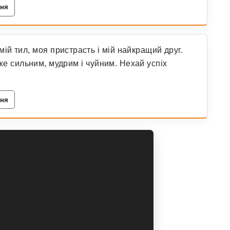
ння
мій тил, моя пристрасть і мій найкращий друг.
е сильним, мудрим і чуйним. Нехай успіх
ння