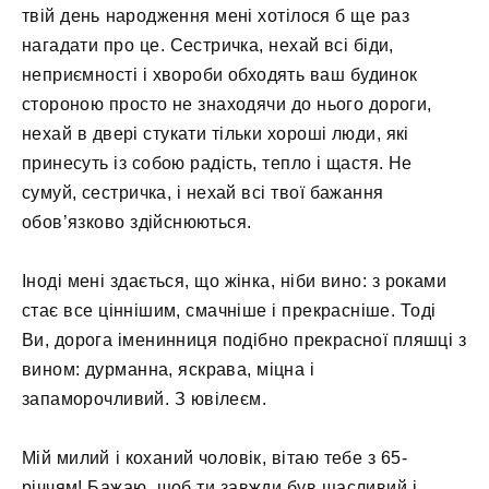
твій день народження мені хотілося б ще раз
нагадати про це. Сестричка, нехай всі біди,
неприємності і хвороби обходять ваш будинок
стороною просто не знаходячи до нього дороги,
нехай в двері стукати тільки хороші люди, які
принесуть із собою радість, тепло і щастя. Не
сумуй, сестричка, і нехай всі твої бажання
обов’язково здійснюються.
Іноді мені здається, що жінка, ніби вино: з роками
стає все ціннішим, смачніше і прекрасніше. Тоді
Ви, дорога іменинниця подібно прекрасної пляшці з
вином: дурманна, яскрава, міцна і
запаморочливий. З ювілеєм.
Мій милий і коханий чоловік, вітаю тебе з 65-
річчям! Бажаю, щоб ти завжди був щасливий і