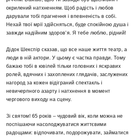
окрилений натхненням. Щоб радість і любов
дарували тобі прагнення і впевненість в собі.
Нехай твої мрії здійсняться, буде спокійною душа і
завжди надійним здоров’я. Я тебе люблю, рідний!
Дідок Шекспір ​​сказав, що все наше життя театр, а
люди в ній актори. У цьому є частка правди. Тому
бажаю тобі в ювілей тільки головних і яскравих
ролей, вдячних і захоплених глядачів, заслужених
нагород за кожен відіграний спектакль і
невичерпного азарту і натхнення в момент
чергового виходу на сцену.
Зі святом! 65 років – чудовий вік, коли можна не
поспішаючи насолоджуватися життєвими
радощами: відпочивати, подорожувати, займатися