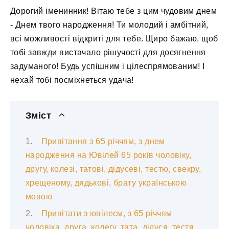
Дорогий іменинник! Вітаю тебе з цим чудовим днем
​​- Днем твого народження! Ти молодий і амбітний,
всі можливості відкриті для тебе. Щиро бажаю, щоб
тобі завжди вистачало рішучості для досягнення
задуманого! Будь успішним і цілеспрямованим! І
нехай тобі посміхнеться удача!
Зміст
Привітання з 65 річчям, з днем
народження на Ювілей 65 років чоловіку,
другу, колезі, татові, дідусеві, тестю, свекру,
хрещеному, дядькові, брату українською
мовою
Привітати з ювілеєм, з 65 річчям
чоловіка, друга, колегу, тата, дідуся, тестя,