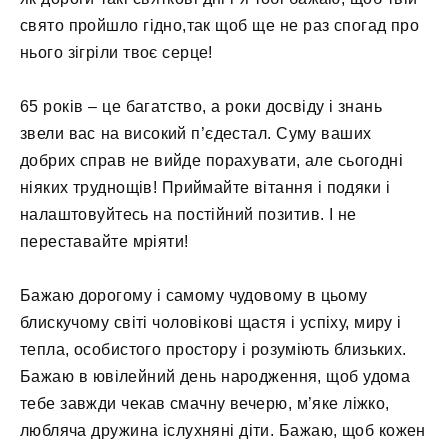
свято пройшло гідно,так щоб ще не раз спогад про
нього зігріли твоє серце!
65 років – це багатство, а роки досвіду і знань
звели вас на високий п’єдестал. Суму ваших
добрих справ не вийде порахувати, але сьогодні
ніяких труднощів! Приймайте вітання і подяки і
налаштовуйтесь на постійний позитив. І не
переставайте мріяти!
Бажаю дорогому і самому чудовому в цьому
блискучому світі чоловікові щастя і успіху, миру і
тепла, особистого простору і розуміють близьких.
Бажаю в ювілейний день народження, щоб удома
тебе завжди чекав смачну вечерю, м’яке ліжко,
любляча дружина іслухняні діти. Бажаю, щоб кожен