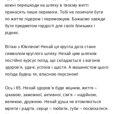
кожні перешкоди на шляху в твоєму житті
приносять лише перемоги. Тобі не позичати бути
по життю лідером і переможцем. Бажаємо завжди
бути предметом гордості для своїх близьких і
рідних.
Вітаю з Ювілеєм! Нехай ця кругла дата стане
символом круглого шляху. Нехай цим шляхом
постійно курсує поїзд, що складається з вагонів
здоров’я, удачі, успіхів і щастя. А машиністом цього
поїзда будеш ти, власною персоною!
Ось і 65. Нехай здоров’я буде міцним, життя –
цікавою, заможної, активної, сім’я – надійною,
великою, дружною. Нехай душа не втомлюється
мріяти і радіти, серце – любити, губи – посміхатися.