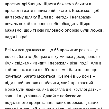
простим дрібницям. Щастя бажаємо бачити в
простоті і жити в шикарній чистоті. Бажаємо, щоб
на твоєму шляху йшли всі негоди і негаразди,
печаль нехай стороною тебе обходить. Щиро
бажаємо, щоб твоєю головною опорою були любов,
надія і віра!
Всі ми усвідомлюємо, що 65 прожитих років – це
досить багато. До цього віку ми вже досвідчені, які
були свідками «види» і пережили різні події. Але в
той же час життя ще б’є ключем і багато чого ще
хочеться, багато можеться. Ювілей в 65 років –
відмінний випадок побачити, який прекрасний
може бути людина, яка досягла цієї круглої дати, – і
зовні, і внутрішньо. Давайте побажаємо
подальшого процвітання, нових перемог, цікавих