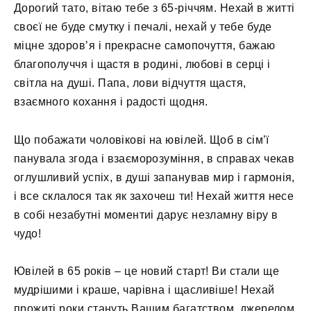
Дорогий тато, вітаю тебе з 65-річчям. Нехай в житті
своєї не буде смутку і печалі, нехай у тебе буде
міцне здоров’я і прекрасне самопочуття, бажаю
благополуччя і щастя в родині, любові в серці і
світла на душі. Папа, лови відчуття щастя,
взаємного кохання і радості щодня.
Що побажати чоловікові на ювілей. Щоб в сім’ї
панувала згода і взаєморозуміння, в справах чекав
оглушливий успіх, в душі запанував мир і гармонія,
і все склалося так як захочеш ти! Нехай життя несе
в собі незабутні моментиі дарує незламну віру в
чудо!
Ювілей в 65 років – це новий старт! Ви стали ще
мудрішими і краше, чарівна і щасливіше! Нехай
прожиті роки стануть Вашим багатством, джерелом