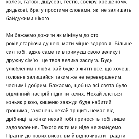
колезі, татові, дідусеві, тестю, свекру, хрещеному,
дядькові, брату простими словами, які не залишать
байдужими нікого.
Ми бажаємо дожити як мінімум до сто
років,старіючи душею, мати міцне здоров’я. Більше
сил тобі, адже саме ти втримуєш свою велику і
дружну сім’ю і це твоя велика заслуга. Будь
улюбленим і люби, хай буде в житті все, що хочеш,
головне залишайся таким же неперевершеним,
чесним і добрим. Бажаємо, щоб на всі свята було
відмінний настрій підняти келих. Нехай ллється
коньяк рікою, кишеню завжди буде набитий
грошима, гаманець нехай тріщить немає від
дрібниці, а жінки нехай тобі приносять тобі лише
задоволення. Такого як ти ми ніде не знайдемо.
Прагни до нових висот, вмій відпочивати і радіти