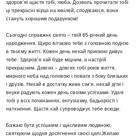
здоров’яі щастя тобі, люба. Дозволь прочитати тобі
ці прекрасні вірші на ювілей, сподіваюся, вони
стануть хорошим подарунком!
Сьогодні справжнє свято – твій 65-річний день
народження. Щиро вітаємо тебе з головною подією
в твоєму житті. Кожен день нехай приємно дивує
тебе. Здоров’я хай буде міцним, а настрій
прекрасним. Довгих – довгих тобі років життя,
мирного неба над головою і поваги з боку близьких
і друзів. Нехай в достатку живе сім’я, нехай діти і
внуки радують кожен день своїми успіхами. Удачі
тобі у всіх починаннях, ентузіазму, бадьорості і
натхнення. Щастя хай супроводжує тебе всюди.
Бажаю бути успішним і щасливим людиною,
святкуючи щодня досягнення своєї целі.Желаю