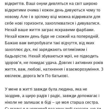
відкриттів. Ваші онуки дивляться на світ широко
відкритими очима і кожен день дивуються чому то
новому. Але і в зрілому віці можна відкривати для
себе нові горизонти, захоплюватися і дивуватися.
Нехай ваше життя заграє яскравими фарбами.
Нехай кожен день буде не схожий на попередній.
Бажаю вам випробувати такі відчуття, від яких
захоплює дух, які заряджають оптимізмом і
бадьорістю. Нехай збуваються мрії, не підводить
здоров’я, не покидає удача. Довгих і активних років
життя, вам, любові, натхнення і взаєморозуміння. З
ювілеєм, дорога Ім’я По батькові.
У мене в житті завжди була людина, яка не
заздрив, а щиро радів і радіє, завжди допомагає і
ніколи не залишає в біді – це моя старша сестра.
Сьогодні я в черговий раз хочу тобі сказати, що ти