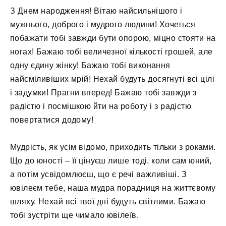
З Днем народження! Вітаю найсильнішого і
мужнього, доброго і мудрого людини! Хочеться
побажати тобі завжди бути опорою, міцно стояти на
ногах! Бажаю тобі величезної кількості грошей, але
одну єдину жінку! Бажаю тобі виконання
найсміливіших мрій! Нехай будуть досягнуті всі цілі
і задумки! Прагни вперед! Бажаю тобі завжди з
радістю і посмішкою йти на роботу і з радістю
повертатися додому!
Мудрість, як усім відомо, приходить тільки з роками.
Що до юності – її цінуєш лише тоді, коли сам юний,
а потім усвідомлюєш, що є речі важливіші. З
ювілеєм тебе, наша мудра порадниця на життєвому
шляху. Нехай всі твої дні будуть світлими. Бажаю
тобі зустріти ще чимало ювілеїв.