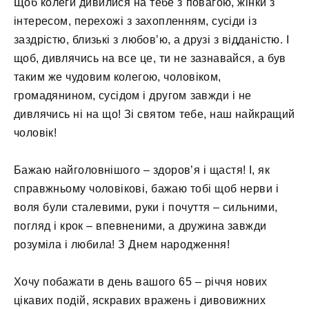
Щоб колеги дивилися на тебе з повагою, жінки з
інтересом, перехожі з захопленням, сусіди із
заздрістю, близькі з любов’ю, а друзі з відданістю. І
щоб, дивлячись на все це, ти не зазнавайся, а був
таким же чудовим колегою, чоловіком,
громадянином, сусідом і другом завжди і не
дивлячись ні на що! Зі святом тебе, наш найкращий
чоловік!
Бажаю найголовнішого – здоров’я і щастя! І, як
справжньому чоловікові, бажаю тобі щоб нерви і
воля були сталевими, руки і почуття – сильними,
погляд і крок – впевненими, а дружина завжди
розуміла і любила! З Днем народження!
Хочу побажати в день вашого 65 – річчя нових
цікавих подій, яскравих вражень і дивовижних