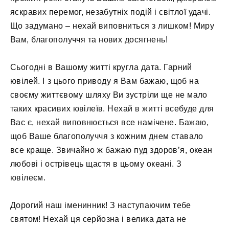
яскравих перемог, незабутніх подій і світлої удачі.
Що задумано – нехай виповниться з лишком! Миру
Вам, благополуччя та нових досягнень!
Сьогодні в Вашому житті кругла дата. Гарний
ювілей. І з цього приводу я Вам бажаю, щоб на
своєму життєвому шляху Ви зустріли ще не мало
таких красивих ювілеїв. Нехай в житті всебуде для
Вас є, нехай виповнюється все намічене. Бажаю,
щоб Ваше благополуччя з кожним днем ​​ставало
все краще. Звичайно ж бажаю пуд здоров’я, океан
любові і острівець щастя в цьому океані. З
ювілеєм.
Дорогий наш іменинник! З наступаючим тебе
святом! Нехай ця серйозна і велика дата не