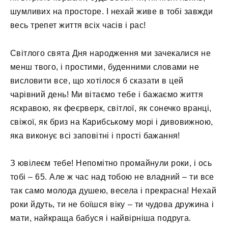
шумливих на просторе. І нехай живе в тобі завжди
весь трепет життя всіх часів і рас!
Світлого свята Дня народження ми зачекалися не
менш твого, і простими, буденними словами не
висловити все, що хотілося б сказати в цей
чарівний день! Ми вітаємо тебе і бажаємо життя
яскравою, як феєрверк, світлої, як сонечко вранці,
свіжої, як бриз на Карибському морі і дивовижною,
яка виконує всі заповітні і прості бажання!
З ювілеєм тебе! Непомітно промайнули роки, і ось
тобі – 65. Але ж час над тобою не владний – ти все
так само молода душею, весела і прекрасна! Нехай
роки йдуть, ти не боїшся віку – ти чудова дружина і
мати, найкраща бабуся і найвірніша подруга.