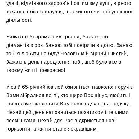
удачі, відмінного здоров’я і оптимізму душі, вірного
кохання і благополуччя, щасливого життя і успішної
діяльності.
Бажаю тобі ароматних троянд, бажаю тобі
діамантів зірок, бажаю тобі повірити в долю, бажаю
тобі я любити на біду! Чоловік мій вірний і чистий,
бажаю в день народження тобі, щоб було все в
твоєму житті прекрасно!
У свій 65-річний ювілей озирніться навколо: поруч з
Вами зібралися всі ті, хто щиро Вас цінує, любить і
щиро хоче висловити Вам свою вдячність і подяку.
Нехай цей день наповниться позитивом і теплими
посмішками, нехай для Вас відкриються нові
горизонти, а життя стане яскравішим!