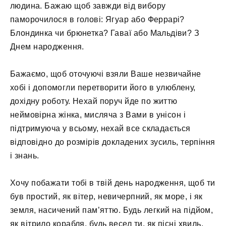
людина. Бажаю щоб завжди від вибору
паморочилося в голові: Ягуар або Феррарі?
Блондинка чи брюнетка? Гаваї або Мальдіви? З
Днем народження.
Бажаємо, щоб оточуючі взяли Ваше незвичайне
хобі і допомогли перетворити його в улюблену,
дохідну роботу. Нехай поруч йде по життю
неймовірна жінка, мисляча з Вами в унісон і
підтримуюча у всьому, нехай все складається
відповідно до розмірів докладених зусиль, терпіння
і знань.
Хочу побажати тобі в твій день народження, щоб ти
був простий, як вітер, невичерпний, як море, і як
земля, насичений пам’яттю. Будь легкий на підйом,
як вітрило корабля, будь весел ти, як пісні хвиль,