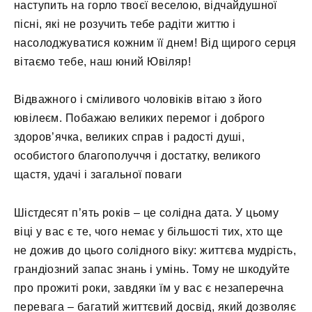
наступить на горло твоєї веселою, відчайдушної
пісні, які не розучить тебе радіти життю і
насолоджуватися кожним її днем! Від щирого серця
вітаємо тебе, наш юний Ювіляр!
Відважного і сміливого чоловіків вітаю з його
ювілеєм. Побажаю великих перемог і доброго
здоров’ячка, великих справ і радості душі,
особистого благополуччя і достатку, великого
щастя, удачі і загальної поваги
Шістдесят п’ять років – це солідна дата. У цьому
віці у вас є те, чого немає у більшості тих, хто ще
не дожив до цього солідного віку: життєва мудрість,
грандіозний запас знань і умінь. Тому не шкодуйте
про прожиті роки, завдяки їм у вас є незаперечна
перевага – багатий життєвий досвід, який дозволяє