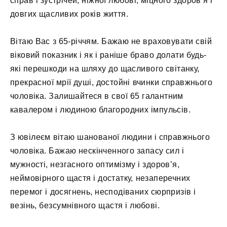
справ і зустрічей, ніжної любові, міцного здоров’я і
довгих щасливих років життя.
Вітаю Вас з 65-річчям. Бажаю не враховувати свій
віковий показник і як і раніше браво долати будь-
які перешкоди на шляху до щасливого світанку,
прекрасної мрії душі, достойні вчинки справжнього
чоловіка. Залишайтеся в свої 65 галантним
кавалером і людиною благородних імпульсів.
З ювілеєм вітаю шанованої людини і справжнього
чоловіка. Бажаю нескінченного запасу сил і
мужності, незгасного оптимізму і здоров’я,
неймовірного щастя і достатку, незаперечних
перемог і досягнень, несподіваних сюрпризів і
везінь, безсумнівного щастя і любові.