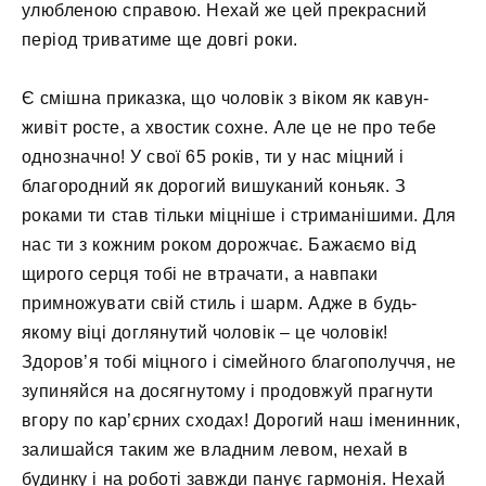
улюбленою справою. Нехай же цей прекрасний
період триватиме ще довгі роки.
Є смішна приказка, що чоловік з віком як кавун-
живіт росте, а хвостик сохне. Але це не про тебе
однозначно! У свої 65 років, ти у нас міцний і
благородний як дорогий вишуканий коньяк. З
роками ти став тільки міцніше і стриманішими. Для
нас ти з кожним роком дорожчає. Бажаємо від
щирого серця тобі не втрачати, а навпаки
примножувати свій стиль і шарм. Адже в будь-
якому віці доглянутий чоловік – це чоловік!
Здоров’я тобі міцного і сімейного благополуччя, не
зупиняйся на досягнутому і продовжуй прагнути
вгору по кар’єрних сходах! Дорогий наш іменинник,
залишайся таким же владним левом, нехай в
будинку і на роботі завжди панує гармонія. Нехай