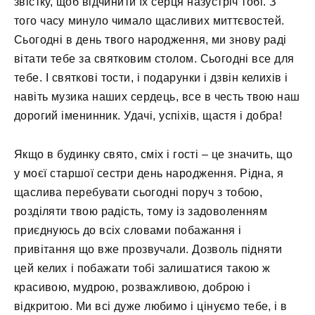
звістку, щоб відчинити їх серця назустріч тобі. З
того часу минуло чимало щасливих миттєвостей.
Сьогодні в день твого народження, ми знову раді
вітати тебе за святковим столом. Сьогодні все для
тебе. І святкові тости, і подарунки і дзвін келихів і
навіть музика наших сердець, все в честь твою наш
дорогий іменинник. Удачі, успіхів, щастя і добра!
Якщо в будинку свято, сміх і гості – це значить, що
у моєї старшої сестри день народження. Рідна, я
щаслива перебувати сьогодні поруч з тобою,
розділяти твою радість, тому із задоволенням
приєднуюсь до всіх словами побажання і
привітання що вже прозвучали. Дозволь підняти
цей келих і побажати тобі залишатися такою ж
красивою, мудрою, розважливою, доброю і
відкритою. Ми всі дуже любимо і цінуємо тебе, і в