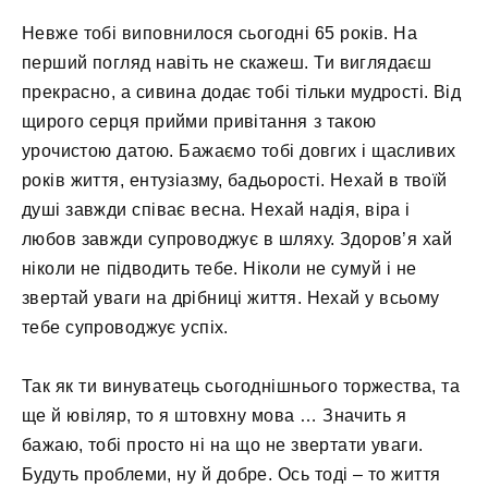
Невже тобі виповнилося сьогодні 65 років. На
перший погляд навіть не скажеш. Ти виглядаєш
прекрасно, а сивина додає тобі тільки мудрості. Від
щирого серця прийми привітання з такою
урочистою датою. Бажаємо тобі довгих і щасливих
років життя, ентузіазму, бадьорості. Нехай в твоїй
душі завжди співає весна. Нехай надія, віра і
любов завжди супроводжує в шляху. Здоров’я хай
ніколи не підводить тебе. Ніколи не сумуй і не
звертай уваги на дрібниці життя. Нехай у всьому
тебе супроводжує успіх.
Так як ти винуватець сьогоднішнього торжества, та
ще й ювіляр, то я штовхну мова … Значить я
бажаю, тобі просто ні на що не звертати уваги.
Будуть проблеми, ну й добре. Ось тоді – то життя