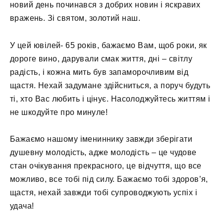
новий день починався з добрих новин і яскравих
вражень. Зі святом, золотий наш.
У цей ювілей- 65 років, бажаємо Вам, щоб роки, як
дороге вино, дарували смак життя, дні – світлу
радість, і кожна мить був запаморочливим від
щастя. Нехай задумане здійсниться, а поруч будуть
ті, хто Вас любить і цінує. Насолоджуйтесь життям і
не шкодуйте про минуле!
Бажаємо нашому імениннику завжди зберігати
душевну молодість, адже молодість – це чудове
стан очікування прекрасного, це відчуття, що все
можливо, все тобі під силу. Бажаємо тобі здоров’я,
щастя, нехай завжди тобі супроводжують успіх і
удача!