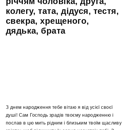
річчям чоловіка, друга,
колегу, тата, дідуся, тестя,
свекра, хрещеного,
дядька, брата
З днем ​​народження тебе вітаю я від усієї своєї
душі! Сам Господь зрадів твоєму народженню і
послав в цю мить рідним і близьким твоїм щасливу