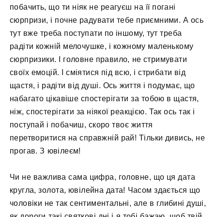
побачить, що ти ніяк не реагуєш на її погані
сюрпризи, і почне радувати тебе приємними. А ось
тут вже треба поступати по іншому, тут треба
радіти кожній мелочушке, і кожному маленькому
сюрпризики. І головне правило, не стримувати
своїх емоцій. І сміятися під всю, і стрибати від
щастя, і радіти від душі. Ось життя і подумає, що
набагато цікавіше спостерігати за тобою в щастя,
ніж, спостерігати за ніякої реакцією. Так ось так і
поступай і побачиш, скоро твоє життя
перетворитися на справжній рай! Тільки дивись, не
прогав. З ювілеєм!
Чи не важлива сама цифра, головне, що ця дата
кругла, золота, ювілейна дата! Часом здається що
чоловіки не так сентиментальні, але в глибині душі,
як дороги такі святкові дні і я тобі бажаю, щоб твій