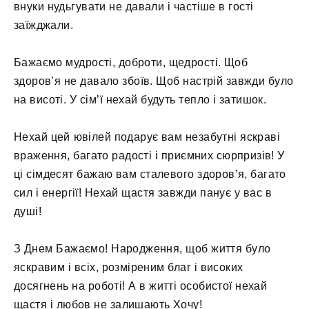
внуки нудьгувати не давали і частіше в гості
заїжджали.
Бажаємо мудрості, доброти, щедрості. Щоб
здоров’я не давало збоїв. Щоб настрій завжди було
на висоті. У сім’ї нехай будуть тепло і затишок.
Нехай цей ювілей подарує вам незабутні яскраві
враження, багато радості і приємних сюрпризів! У
ці сімдесят бажаю вам сталевого здоров’я, багато
сил і енергії! Нехай щастя завжди панує у вас в
душі!
З Днем Бажаємо! Народження, щоб життя було
яскравим і всіх, розміреним благ і високих
досягнень на роботі! А в житті особистої нехай
щастя і любов не залишають Хочу!