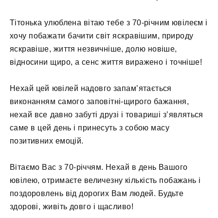
Тітонька улюблена вітаю тебе з 70-річним ювілеєм і
хочу побажати бачити світ яскравішим, природу
яскравіше, життя незвичніше, долю новіше,
відносини щиро, а сенс життя виражено і точніше!
Нехай цей ювілей надовго запам’ятається
виконанням самого заповітні-щирого бажання,
нехай все давно забуті друзі і товариші з’являться
саме в цей день і принесуть з собою масу
позитивних емоцій.
Вітаємо Вас з 70-річчям. Нехай в день Вашого
ювілею, отримаєте величезну кількість побажань і
поздоровлень від дорогих Вам людей. Будьте
здорові, живіть довго і щасливо!