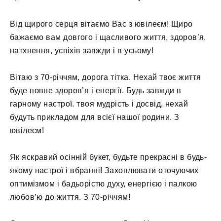
Від щирого серця вітаємо Вас з ювілеєм! Щиро
бажаємо вам довгого і щасливого життя, здоров’я,
натхнення, успіхів завжди і в усьому!
Вітаю з 70-річчям, дорога тітка. Нехай твоє життя
буде повне здоров’я і енергії. Будь завжди в
гарному настрої. твоя мудрість і досвід, нехай
будуть прикладом для всієї нашої родини. З
ювілеєм!
Як яскравий осінній букет, будьте прекрасні в будь-
якому настрої і вбранні! Захоплювати оточуючих
оптимізмом і бадьорістю духу, енергією і палкою
любов’ю до життя. З 70-річчям!