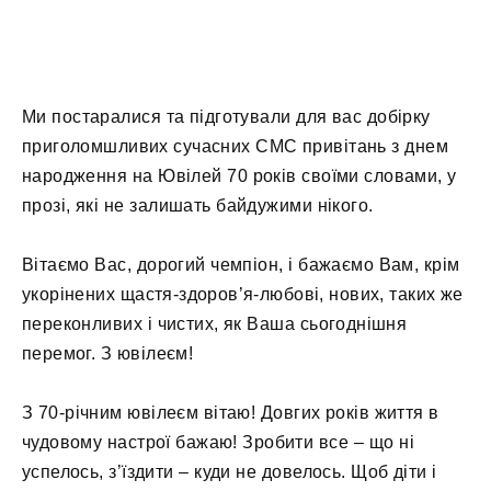
Ми постаралися та підготували для вас добірку
приголомшливих сучасних СМС привітань з днем
народження на Ювілей 70 років своїми словами, у
прозі, які не залишать байдужими нікого.
Вітаємо Вас, дорогий чемпіон, і бажаємо Вам, крім
укорінених щастя-здоров’я-любові, нових, таких же
переконливих і чистих, як Ваша сьогоднішня
перемог. З ювілеєм!
З 70-річним ювілеєм вітаю! Довгих років життя в
чудовому настрої бажаю! Зробити все – що ні
успелось, з’їздити – куди не довелось. Щоб діти і