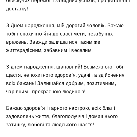
блискучих перемог і завидних успіхів, процвітання і
достатку!
З Днем народження, мій дорогий чоловік. Бажаю
тобі непохитно йти до своєї мети, незабутніх
вражень. Завжди залишатися таким же
життєрадісним, забавним і веселим.
З днем ​​народження, шановний! Безмежного тобі
щастя, непохитного здоров’я, удачі та здійснення
всіх бажань! Залишайся добрим, позитивним,
чарівним і прекрасною людиною!
Бажаю здоров’я і гарного настрою, всіх благ і
задоволень життя, благополуччя і домашнього
затишку, любові та людського щастя!