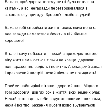
Бажаю, щоб дорога твоєму житті була встелена
квітами, а всі негаразди перетворювалися в
захоплюючу пригоду! Здоров’я, любові, удачі!
Бажаю тобі сприймати життя таким, яким воно є,
але завжди намагатися бачити в ній більше
хорошого!
Вітаю і хочу побажати – нехай з приходом нового
віку життя змінюється тільки на краще, даруючи
нові враження, радість і позитив. А юнацький запал
і прекрасний настрій нехай ніколи не покидають!
Прийми найщиріші вітання, дорогий наш! Міцного
тобі здоров’я, довгих років життя, всіх земних благ.
Нехай кожен день тебе радує хорошими новинами,
нехай всі твої бажання обов’язково збуваються!