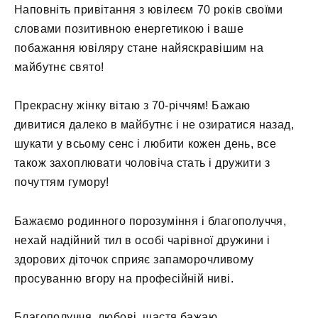
Наповніть привітання з ювілеєм 70 років своїми
словами позитивною енергетикою і ваше
побажання ювіляру стане найяскравішим на
майбутнє свято!
Прекрасну жінку вітаю з 70-річчям! Бажаю
дивитися далеко в майбутнє і не озиратися назад,
шукати у всьому сенс і любити кожен день, все
також захоплювати чоловіча стать і дружити з
почуттям гумору!
Бажаємо родинного порозуміння і благополуччя,
нехай надійний тил в особі чарівної дружини і
здорових діточок сприяє запаморочливому
просуванню вгору на професійній ниві.
Благополуччя, любові, щастя бажаю