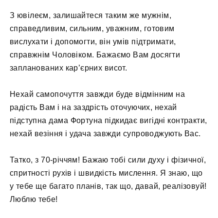
З ювілеєм, залишайтеся таким же мужнім,
справедливим, сильним, уважним, готовим
вислухати і допомогти, він умів підтримати,
справжнім Чоловіком. Бажаємо Вам досягти
запланованих кар’єрних висот.
Нехай самопочуття завжди буде відмінним на
радість Вам і на заздрість оточуючих, нехай
підступна дама Фортуна підкидає вигідні контракти,
нехай везіння і удача завжди супроводжують Вас.
Татко, з 70-річчям! Бажаю тобі сили духу і фізичної,
спритності рухів і швидкість мислення. Я знаю, що
у тебе ще багато планів, так що, давай, реалізовуй!
Люблю тебе!