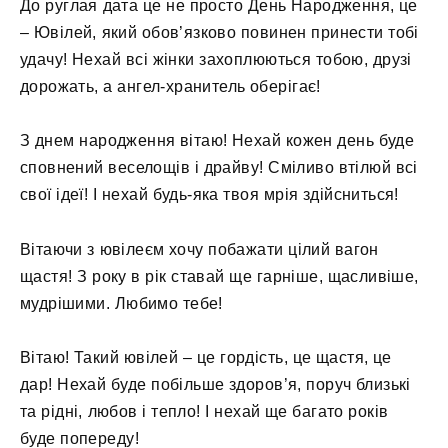
До руглая дата це не просто День Народження, це
– Ювілей, який обов’язково повинен принести тобі
удачу! Нехай всі жінки захоплюються тобою, друзі
дорожать, а ангел-хранитель оберігає!
З днем ​​народження вітаю! Нехай кожен день буде
сповнений веселощів і драйву! Сміливо втілюй всі
свої ідеї! І нехай будь-яка твоя мрія здійсниться!
Вітаючи з ювілеєм хочу побажати цілий вагон
щастя! З року в рік ставай ще гарніше, щасливіше,
мудрішими. Любимо тебе!
Вітаю! Такий ювілей – це гордість, це щастя, це
дар! Нехай буде побільше здоров’я, поруч близькі
та рідні, любов і тепло! І нехай ще багато років
буде попереду!