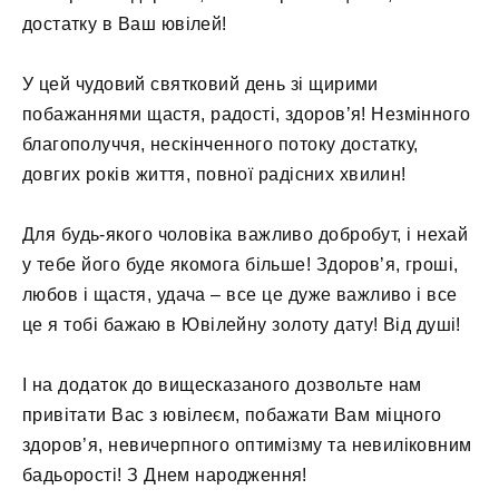
достатку в Ваш ювілей!
У цей чудовий святковий день зі щирими
побажаннями щастя, радості, здоров’я! Незмінного
благополуччя, нескінченного потоку достатку,
довгих років життя, повної радісних хвилин!
Для будь-якого чоловіка важливо добробут, і нехай
у тебе його буде якомога більше! Здоров’я, гроші,
любов і щастя, удача – все це дуже важливо і все
це я тобі бажаю в Ювілейну золоту дату! Від душі!
І на додаток до вищесказаного дозвольте нам
привітати Вас з ювілеєм, побажати Вам міцного
здоров’я, невичерпного оптимізму та невиліковним
бадьорості! З Днем народження!