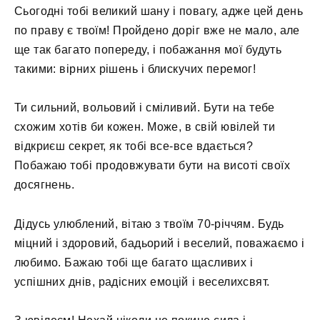
Сьогодні тобі великий шану і повагу, адже цей день
по праву є твоїм! Пройдено доріг вже не мало, але
ще так багато попереду, і побажання мої будуть
такими: вірних рішень і блискучих перемог!
Ти сильний, вольовий і сміливий. Бути на тебе
схожим хотів би кожен. Може, в свій ювілей ти
відкриєш секрет, як тобі все-все вдається?
Побажаю тобі продовжувати бути на висоті своїх
досягнень.
Дідусь улюблений, вітаю з твоїм 70-річчям. Будь
міцний і здоровий, бадьорий і веселий, поважаємо і
любимо. Бажаю тобі ще багато щасливих і
успішних днів, радісних емоцій і веселихсвят.