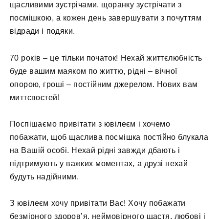
щасливими зустрічами, щоранку зустрічати з
посмішкою, а кожен день завершувати з почуттям
відради і подяки.
70 років – це тільки початок! Нехай життєлюбність
буде вашим маяком по життю, рідні – вічної
опорою, гроші – постійним джерелом. Нових вам
миттєвостей!
Поспішаємо привітати з ювілеєм і хочемо
побажати, щоб щаслива посмішка постійно блукала
на Вашій особі. Нехай рідні завжди дбають і
підтримують у важких моментах, а друзі нехай
будуть надійними.
З ювілеєм хочу привітати Вас! Хочу побажати
безмірного здоров’я, неймовірного щастя, любові і