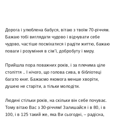
Дорога і улюблена бабуся, вітаю з твоїм 70-річчям.
Бажаю тобі виглядати чудово і відчувати себе
чудово, частіше посміхатися і радіти життю, бажаю
поваги і розуміння в сім’ї, добробуту і миру.
Прийшла пора поважних років, і за плечима ціле
століття .. І нічого, що голова сива, в бібліотеці
багато книг. Бажаємо якомога менше хворіти,
душею не старіти, а тільки молодіти.
Людині стільки років, на скільки він себе почуває.
Тому вітаю Вас з 30-річчям! Залишайся і в 80, і в
100, і в 125 такий же, яка Ви сьогодні, – радісна,