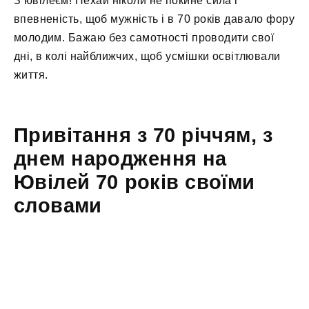
З ювілеєм! Нехай ніколи не покине сила і
впевненість, щоб мужність і в 70 років давало фору
молодим. Бажаю без самотності проводити свої
дні, в колі найближчих, щоб усмішки освітлювали
життя.
Привітання з 70 річчям, з
днем народження на
Ювілей 70 років своїми
словами