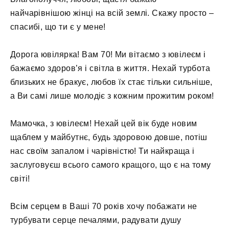
найчарівнішою жінці на всій землі. Скажу просто –
спасибі, що ти є у мене!
Дорога ювілярка! Вам 70! Ми вітаємо з ювілеєм і
бажаємо здоров’я і світла в життя. Нехай турбота
близьких не бракує, любов їх стає тільки сильніше,
а Ви самі лише молодіє з кожним прожитим роком!
Мамочка, з ювілеєм! Нехай цей вік буде новим
щаблем у майбутнє, будь здоровою довше, потіш
нас своїм запалом і чарівністю! Ти найкраща і
заслуговуєш всього самого кращого, що є на тому
світі!
Всім серцем в Ваші 70 років хочу побажати не
турбувати серце печалями, радувати душу