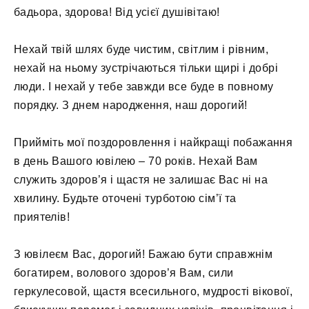
бадьора, здорова! Від усієї душівітаю!
Нехай твій шлях буде чистим, світлим і рівним,
нехай на ньому зустрічаються тільки щирі і добрі
люди. І нехай у тебе завжди все буде в повному
порядку. З днем ​​народження, наш дорогий!
Прийміть мої поздоровлення і найкращі побажання
в день Вашого ювілею – 70 років. Нехай Вам
служить здоров’я і щастя не залишає Вас ні на
хвилину. Будьте оточені турботою сім’ї та
приятелів!
З ювілеєм Вас, дорогий! Бажаю бути справжнім
богатирем, волового здоров’я Вам, сили
геркулесовой, щастя всесильного, мудрості вікової,