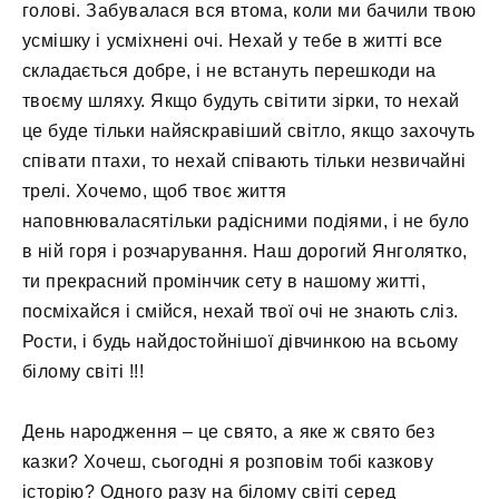
голові. Забувалася вся втома, коли ми бачили твою
усмішку і усміхнені очі. Нехай у тебе в житті все
складається добре, і не встануть перешкоди на
твоєму шляху. Якщо будуть світити зірки, то нехай
це буде тільки найяскравіший світло, якщо захочуть
співати птахи, то нехай співають тільки незвичайні
трелі. Хочемо, щоб твоє життя
наповнюваласятільки радісними подіями, і не було
в ній горя і розчарування. Наш дорогий Янголятко,
ти прекрасний промінчик сету в нашому житті,
посміхайся і смійся, нехай твої очі не знають сліз.
Рости, і будь найдостойнішої дівчинкою на всьому
білому світі !!!
День народження – це свято, а яке ж свято без
казки? Хочеш, сьогодні я розповім тобі казкову
історію? Одного разу на білому світі серед