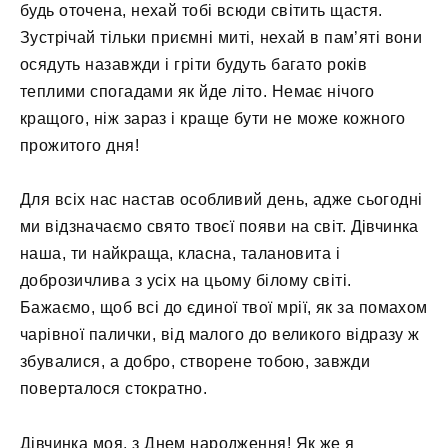
будь оточена, нехай тобі всюди світить щастя.
Зустрічай тільки приємні миті, нехай в пам’яті вони
осядуть назавжди і гріти будуть багато років
теплими спогадами як йде літо. Немає нічого
кращого, ніж зараз і краще бути не може кожного
прожитого дня!
Для всіх нас настав особливий день, адже сьогодні
ми відзначаємо свято твоєї появи на світ. Дівчинка
наша, ти найкраща, класна, талановита і
доброзичлива з усіх на цьому білому світі.
Бажаємо, щоб всі до єдиної твої мрії, як за помахом
чарівної палички, від малого до великого відразу ж
збувалися, а добро, створене тобою, завжди
поверталося стократно.
Дівчинка моя, з Днем народження! Як же я