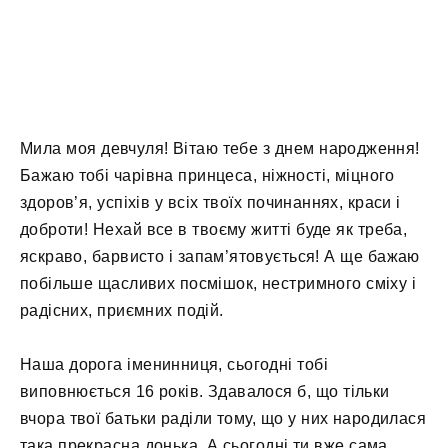
Мила моя девчуля! Вітаю тебе з днем ​​народження!
Бажаю тобі чарівна принцеса, ніжності, міцного
здоров’я, успіхів у всіх твоїх починаннях, краси і
доброти! Нехай все в твоєму житті буде як треба,
яскраво, барвисто і запам’ятовується! А ще бажаю
побільше щасливих посмішок, нестримного сміху і
радісних, приємних подій.
Наша дорога іменинниця, сьогодні тобі
виповнюється 16 років. Здавалося б, що тільки
вчора твої батьки раділи тому, що у них народилася
така прекрасна донька. А сьогодні ти вже сама