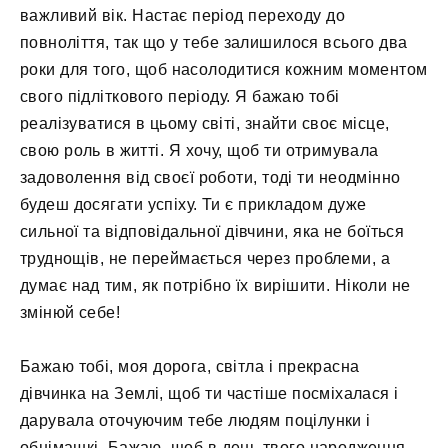
важливий вік. Настає період переходу до
повноліття, так що у тебе залишилося всього два
роки для того, щоб насолодитися кожним моментом
свого підліткового періоду. Я бажаю тобі
реалізуватися в цьому світі, знайти своє місце,
свою роль в житті. Я хочу, щоб ти отримувала
задоволення від своєї роботи, тоді ти неодмінно
будеш досягати успіху. Ти є прикладом дуже
сильної та відповідальної дівчини, яка не боїться
труднощів, не переймається через проблеми, а
думає над тим, як потрібно їх вирішити. Ніколи не
змінюй себе!
Бажаю тобі, моя дорога, світла і прекрасна
дівчинка на Землі, щоб ти частіше посміхалася і
дарувала оточуючим тебе людям поцілунки і
обнімашкі. Бажаю, щоб в день твого народження