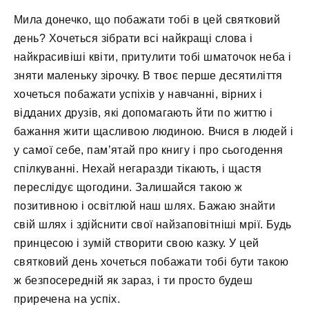
Мила донечко, що побажати тобі в цей святковий
день? Хочеться зібрати всі найкращі слова і
найкрасивіші квіти, притулити тобі шматочок неба і
зняти маленьку зірочку. В твоє перше десятиліття
хочеться побажати успіхів у навчанні, вірних і
відданих друзів, які допомагають йти по життю і
бажання жити щасливою людиною. Вчися в людей і
у самої себе, пам’ятай про книгу і про сьогодення
спілкуванні. Нехай негаразди тікають, і щастя
переслідує щогодини. Залишайся такою ж
позитивною і освітлюй наш шлях. Бажаю знайти
свій шлях і здійснити свої найзаповітніші мрії. Будь
принцесою і зумій створити свою казку. У цей
святковий день хочеться побажати тобі бути такою
ж безпосередній як зараз, і ти просто будеш
приречена на успіх.