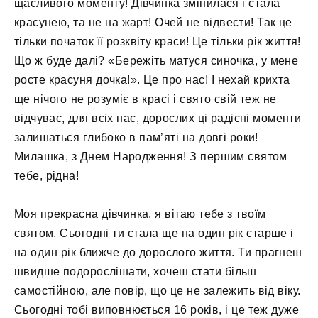
щасливого моменту! Дівчинка змінилася і стала
красунею, та не на жарт! Очей не відвести! Так це
тільки початок її розквіту краси! Це тільки рік життя!
Що ж буде далі? «Бережіть матуся синочка, у мене
росте красуня дочка!». Це про нас! І нехай крихта
ще нічого не розуміє в красі і свято свій теж не
відчуває, для всіх нас, дорослих ці радісні моменти
залишаться глибоко в пам’яті на довгі роки!
Милашка, з Днем Народження! З першим святом
тебе, рідна!
Моя прекрасна дівчинка, я вітаю тебе з твоїм
святом. Сьогодні ти стала ще на один рік старше і
на один рік ближче до дорослого життя. Ти прагнеш
швидше подорослішати, хочеш стати більш
самостійною, але повір, що це не залежить від віку.
Сьогодні тобі виповнюється 16 років, і це теж дуже