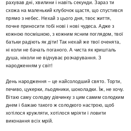
рахував дні, хвилини і навіть секунди. Зараз ти
схожа на маленький клубочок щастя, що спустився
прямо з небес. Нехай з цього дня, твоє життя,
почне приносити тобі нові і нові чудеса. Адже з
кожною посмішкою, з кожним ясним поглядом, твої
батьки радіють як діти! Так нехай же твої оченята,
ні коли не бачать поганого. А чиста як кришталь
душа, ніколи не відчуває розчарування. З
народженням у світ!
День народження – це найсолодший свято. Торти,
печиво, цукерки, льодяники, шоколадки. Їж, не хочу.
Вітаю саму солодку дівчинку з цим самим солодким
днем ​​і бажаю такого ж солодкого настрою, щоб
хотілося кружляти, хотілося мріяти і ловити
виконання всіх мрій.