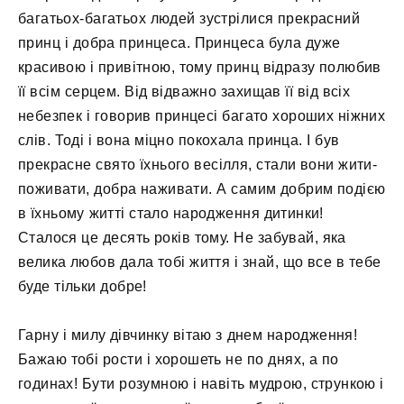
багатьох-багатьох людей зустрілися прекрасний
принц і добра принцеса. Принцеса була дуже
красивою і привітною, тому принц відразу полюбив
її всім серцем. Від відважно захищав її від всіх
небезпек і говорив принцесі багато хороших ніжних
слів. Тоді і вона міцно покохала принца. І був
прекрасне свято їхнього весілля, стали вони жити-
поживати, добра наживати. А самим добрим подією
в їхньому житті стало народження дитинки!
Сталося це десять років тому. Не забувай, яка
велика любов дала тобі життя і знай, що все в тебе
буде тільки добре!
Гарну і милу дівчинку вітаю з днем ​​народження!
Бажаю тобі рости і хорошеть не по днях, а по
годинах! Бути розумною і навіть мудрою, стрункою і