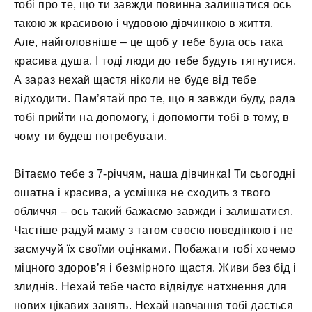
тобі про те, що ти завжди повинна залишатися ось
такою ж красивою і чудовою дівчинкою в життя.
Але, найголовніше – це щоб у тебе була ось така
красива душа. І тоді люди до тебе будуть тягнутися.
А зараз нехай щастя ніколи не буде від тебе
відходити. Пам’ятай про те, що я завжди буду, рада
тобі прийти на допомогу, і допомогти тобі в тому, в
чому ти будеш потребувати.
Вітаємо тебе з 7-річчям, наша дівчинка! Ти сьогодні
ошатна і красива, а усмішка не сходить з твого
обличчя – ось такий бажаємо завжди і залишатися.
Частіше радуй маму з татом своєю поведінкою і не
засмучуй їх своїми оцінками. Побажати тобі хочемо
міцного здоров’я і безмірного щастя. Живи без бід і
злиднів. Нехай тебе часто відвідує натхнення для
нових цікавих занять. Нехай навчання тобі дається