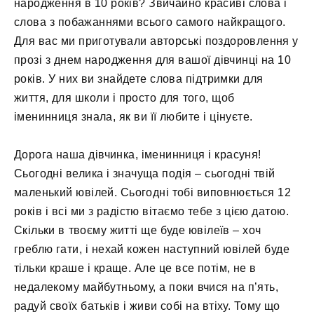
народження в 10 років? Звичайно красиві слова і
слова з побажаннями всього самого найкращого.
Для вас ми приготували авторські поздоровлення у
прозі з днем ​​народження для вашої дівчинці на 10
років. У них ви знайдете слова підтримки для
життя, для школи і просто для того, щоб
іменинниця знала, як ви її любите і цінуєте.
Дорога наша дівчинка, іменинниця і красуня!
Сьогодні велика і значуща подія – сьогодні твій
маленький ювілей. Сьогодні тобі виповнюється 12
років і всі ми з радістю вітаємо тебе з цією датою.
Скільки в твоєму житті ще буде ювілеїв – хоч
греблю гати, і нехай кожен наступний ювілей буде
тільки краше і краще. Але це все потім, не в
недалекому майбутньому, а поки вчися на п’ять,
радуй своїх батьків і живи собі на втіху. Тому що