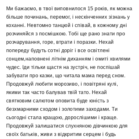
Ми бажаємо, в твої виповнилося 15 років, як можна
більше починань, перемог, і нескінченних зізнань у
коханні. Невтомно танцюй і співай, в кожному дні
розчиняйся з посмішкою. Тобі ще рано знати про
розчарування, горе, втрати і поразки. Нехай
попереду будуть сотні доріг і все освітлені
сонцем,наповнені літнім диханням і омиті хвилями
чудес. Іди тільки щастя на зустріч, не поспішай
забувати про казки, що читала мама перед сном.
Продовжуй любити морозиво, і повітряні кулі,
якими так часто балував твій тато. Нехай
святковим салютом оповита буде юність з
безхмарними сходом і золотими заходами. Ти
сьогодні стала кращою, дорослішими і краще.
Продовжуй залишатися слухняною дівчинкою для
своїх батьків, живи з відкритим серцем і будь