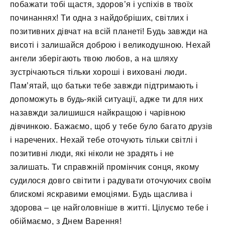
побажати тобі щастя, здоров’я і успіхів в твоїх
починаннях! Ти одна з найдобріших, світлих і
позитивних дівчат на всій планеті! Будь завжди на
висоті і залишайся доброю і великодушною. Нехай
ангели зберігають твою любов, а на шляху
зустрічаються тільки хороші і виховані люди.
Пам’ятай, що батьки тебе завжди підтримають і
допоможуть в будь-якій ситуації, адже ти для них
назавжди залишишся найкращою і чарівною
дівчинкою. Бажаємо, щоб у тебе було багато друзів
і наречених. Нехай тебе оточують тільки світлі і
позитивні люди, які ніколи не зрадять і не
залишать. Ти справжній промінчик сонця, якому
судилося довго світити і радувати оточуючих своїм
блискомі яскравими емоціями. Будь щаслива і
здорова – це найголовніше в житті. Цілуємо тебе і
обіймаємо, з Днем Варення!