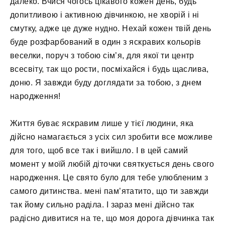
далеко. Вчися чогось цікавого кожен день, будь
допитливою і активною дівчинкою, не хворій і ні
смутку, адже це дуже нудно. Нехай кожен твій день
буде розфарбований в один з яскравих кольорів
веселки, поруч з тобою сім’я, для якої ти центр
всесвіту, так що рости, посміхайся і будь щаслива,
доню. Я завжди буду доглядати за тобою, з днем ​​
народження!
Життя буває яскравим лише у тієї людини, яка
дійсно намагається з усіх сил зробити все можливе
для того, щоб все так і вийшло. І в цей самий
момент у моїй любій діточки святкується день свого
народження. Це свято було для тебе улюбленим з
самого дитинства. мені пам’ятатито, що ти завжди
так йому сильно раділа. І зараз мені дійсно так
радісно дивитися на те, що моя дорога дівчинка так