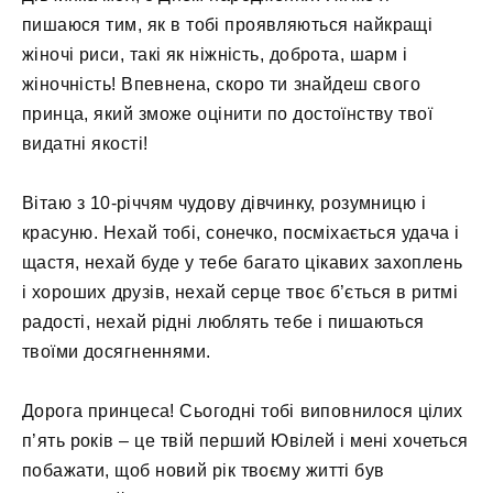
пишаюся тим, як в тобі проявляються найкращі
жіночі риси, такі як ніжність, доброта, шарм і
жіночність! Впевнена, скоро ти знайдеш свого
принца, який зможе оцінити по достоїнству твої
видатні якості!
Вітаю з 10-річчям чудову дівчинку, розумницю і
красуню. Нехай тобі, сонечко, посміхається удача і
щастя, нехай буде у тебе багато цікавих захоплень
і хороших друзів, нехай серце твоє б’ється в ритмі
радості, нехай рідні люблять тебе і пишаються
твоїми досягненнями.
Дорога принцеса! Сьогодні тобі виповнилося цілих
п’ять років – це твій перший Ювілей і мені хочеться
побажати, щоб новий рік твоєму житті був