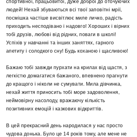
спортивної, працьовитої, дуже доброї до оточуючих
людей! Нехай збуваються всі твої заповітні мрії,
посмішка частіше висвітлює миле личко, радість
приходить несподівано і надовго! Хороших і вірних
тобі друзів, любові від рідних, поваги в школі!
Успіхів у навчанні та інших заняттях, гарного
апетиту і солодкого сну! Будь коханою і щасливою!
Бажаю тобі завжди пурхати на крилах від щастя, з
легкістю домагатися бажаного, впевнено прагнути
до кращого і ніколи не сумувати. Мила дівчинка,
нехай життя приносить тобі море задоволення,
неймовірну насолоду, вражаючу кількість
позитивних емоцій і казкових відкриттів.
В цей прекрасний день народилася у нас просто
чудова донька. Було це 14 років тому, але мене не