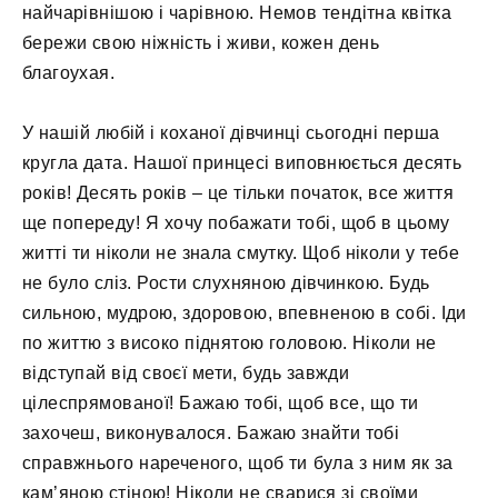
найчарівнішою і чарівною. Немов тендітна квітка
бережи свою ніжність і живи, кожен день
благоухая.
У нашій любій і коханої дівчинці сьогодні перша
кругла дата. Нашої принцесі виповнюється десять
років! Десять років – це тільки початок, все життя
ще попереду! Я хочу побажати тобі, щоб в цьому
житті ти ніколи не знала смутку. Щоб ніколи у тебе
не було сліз. Рости слухняною дівчинкою. Будь
сильною, мудрою, здоровою, впевненою в собі. Іди
по життю з високо піднятою головою. Ніколи не
відступай від своєї мети, будь завжди
цілеспрямованої! Бажаю тобі, щоб все, що ти
захочеш, виконувалося. Бажаю знайти тобі
справжнього нареченого, щоб ти була з ним як за
кам’яною стіною! Ніколи не сварися зі своїми