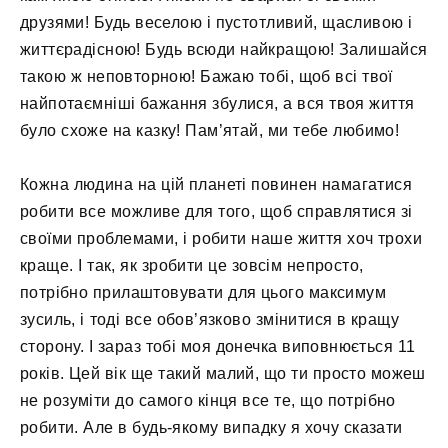
друзями! Будь веселою і пустотливий, щасливою і
життєрадісною! Будь всюди найкращою! Залишайся
такою ж неповторною! Бажаю тобі, щоб всі твої
найпотаємніші бажання збулися, а вся твоя життя
було схоже на казку! Пам’ятай, ми тебе любимо!
Кожна людина на цій планеті повинен намагатися
робити все можливе для того, щоб справлятися зі
своїми проблемами, і робити наше життя хоч трохи
краще. І так, як зробити це зовсім непросто,
потрібно прилаштовувати для цього максимум
зусиль, і тоді все обов’язково змінитися в кращу
сторону. І зараз тобі моя донечка виповнюється 11
років. Цей вік ще такий малий, що ти просто можеш
не розуміти до самого кінця все те, що потрібно
робити. Але в будь-якому випадку я хочу сказати