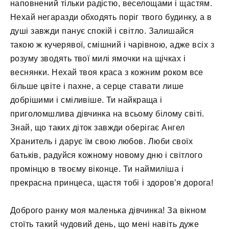
наповнений тільки радістю, веселощами і щастям.
Нехай негаразди обходять поріг твого будинку, а в
душі завжди панує спокій і світло. Залишайся
такою ж кучерявої, смішний і чарівною, адже всіх з
розуму зводять твої милі ямочки на щічках і
веснянки. Нехай твоя краса з кожним роком все
більше цвіте і пахне, а серце ставати лише
добрішими і сміливіше. Ти найкраща і
приголомшлива дівчинка на всьому білому світі.
Знай, що таких діток завжди оберігає Ангел
Хранитель і дарує їм свою любов. Люби своїх
батьків, радуйся кожному новому дню і світлого
промінцю в твоєму віконце. Ти наймиліша і
прекрасна принцеса, щастя тобі і здоров’я дорога!
Доброго ранку моя маленька дівчинка! За вікном
стоїть такий чудовий день, що мені навіть дуже