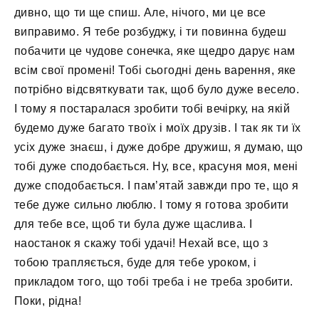
дивно, що ти ще спиш. Але, нічого, ми це все
виправимо. Я тебе розбуджу, і ти повинна будеш
побачити це чудове сонечка, яке щедро дарує нам
всім свої промені! Тобі сьогодні день варення, яке
потрібно відсвяткувати так, щоб було дуже весело.
І тому я постаралася зробити тобі вечірку, на якій
будемо дуже багато твоїх і моїх друзів. І так як ти їх
усіх дуже знаєш, і дуже добре дружиш, я думаю, що
тобі дуже сподобається. Ну, все, красуня моя, мені
дуже сподобається. І пам’ятай завжди про те, що я
тебе дуже сильно люблю. І тому я готова зробити
для тебе все, щоб ти була дуже щаслива. І
наостанок я скажу тобі удачі! Нехай все, що з
тобою трапляється, буде для тебе уроком, і
прикладом того, що тобі треба і не треба зробити.
Поки, рідна!