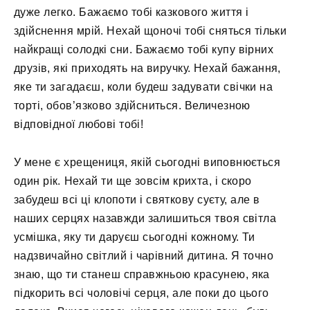
дуже легко. Бажаємо тобі казкового життя і
здійснення мрій. Нехай щоночі тобі сняться тільки
найкращі солодкі сни. Бажаємо тобі купу вірних
друзів, які приходять на виручку. Нехай бажання,
яке ти загадаєш, коли будеш задувати свічки на
торті, обов’язково здійсниться. Величезною
відповідної любові тобі!
У мене є хрещениця, якій сьогодні виповнюється
один рік. Нехай ти ще зовсім крихта, і скоро
забудеш всі ці клопоти і святкову суєту, але в
наших серцях назавжди залишиться твоя світла
усмішка, яку ти даруєш сьогодні кожному. Ти
надзвичайно світлий і чарівний дитина. Я точно
знаю, що ти станеш справжньою красунею, яка
підкорить всі чоловічі серця, але поки до цього