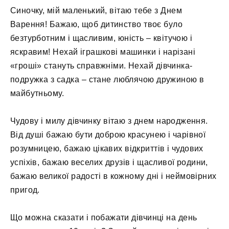
Синочку, мій маленький, вітаю тебе з Днем
Варення! Бажаю, щоб дитинство твоє було
безтурботним і щасливим, юність – квітучою і
яскравим! Нехай іграшкові машинки і нарізані
«гроші» стануть справжніми. Нехай дівчинка-
подружка з садка – стане люблячою дружиною в
майбутньому.
Чудову і милу дівчинку вітаю з днем ​​народження.
Від душі бажаю бути доброю красунею і чарівної
розумницею, бажаю цікавих відкриттів і чудових
успіхів, бажаю веселих друзів і щасливої ​​родини,
бажаю великої радості в кожному дні і неймовірних
пригод.
Що можна сказати і побажати дівчинці на день