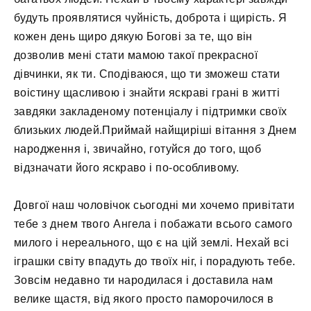
будуть проявлятися чуйність, доброта і щирість. Я
кожен день щиро дякую Богові за те, що він
дозволив мені стати мамою такої прекрасної
дівчинки, як ти. Сподіваюся, що ти зможеш стати
воістину щасливою і знайти яскраві грані в житті
завдяки закладеному потенціалу і підтримки своїх
близьких людей.Приймай найщиріші вітання з Днем
народження і, звичайно, готуйся до того, щоб
відзначати його яскраво і по-особливому.
Довгої наш чоловічок сьогодні ми хочемо привітати
тебе з днем ​​твого Ангела і побажати всього самого
милого і нереального, що є на цій землі. Нехай всі
іграшки світу впадуть до твоїх ніг, і порадують тебе.
Зовсім недавно ти народилася і доставила нам
велике щастя, від якого просто паморочилося в