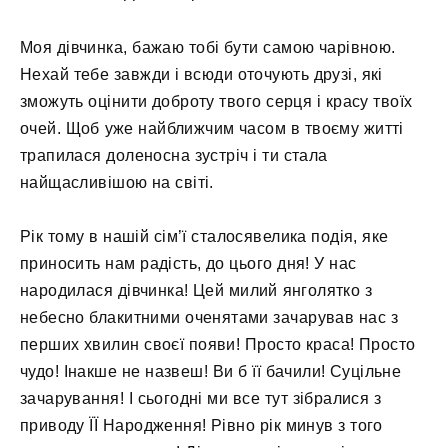
Моя дівчинка, бажаю тобі бути самою чарівною.
Нехай тебе завжди і всюди оточують друзі, які
зможуть оцінити доброту твого серця і красу твоїх
очей. Щоб уже найближчим часом в твоєму житті
трапилася доленосна зустріч і ти стала
найщасливішою на світі.
Рік тому в нашій сім’ї сталосявелика подія, яке
приносить нам радість, до цього дня! У нас
народилася дівчинка! Цей милий янголятко з
небесно блакитними оченятами зачарував нас з
перших хвилин своєї появи! Просто краса! Просто
чудо! Інакше не назвеш! Ви б її бачили! Суцільне
зачарування! І сьогодні ми все тут зібралися з
приводу ЇЇ Народження! Рівно рік минув з того