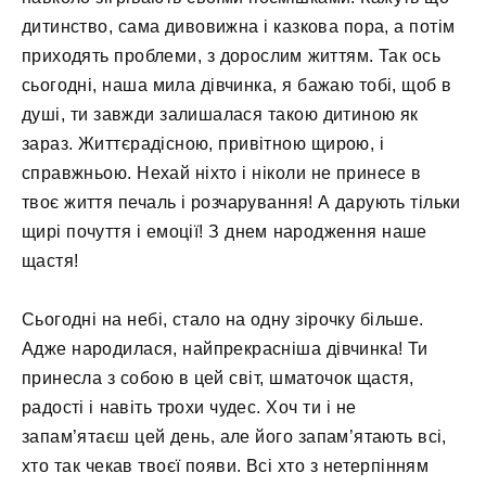
дитинство, сама дивовижна і казкова пора, а потім
приходять проблеми, з дорослим життям. Так ось
сьогодні, наша мила дівчинка, я бажаю тобі, щоб в
душі, ти завжди залишалася такою дитиною як
зараз. Життєрадісною, привітною щирою, і
справжньою. Нехай ніхто і ніколи не принесе в
твоє життя печаль і розчарування! А дарують тільки
щирі почуття і емоції! З днем ​​народження наше
щастя!
Сьогодні на небі, стало на одну зірочку більше.
Адже народилася, найпрекрасніша дівчинка! Ти
принесла з собою в цей світ, шматочок щастя,
радості і навіть трохи чудес. Хоч ти і не
запам’ятаєш цей день, але його запам’ятають всі,
хто так чекав твоєї появи. Всі хто з нетерпінням