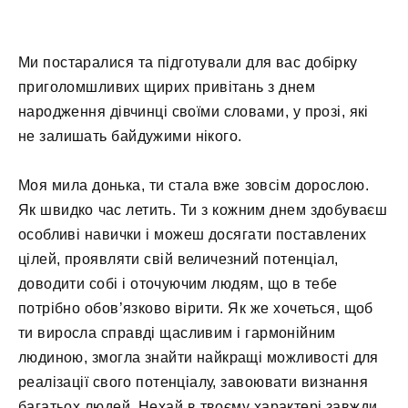
Ми постаралися та підготували для вас добірку
приголомшливих щирих привітань з днем
народження дівчинці своїми словами, у прозі, які
не залишать байдужими нікого.
Моя мила донька, ти стала вже зовсім дорослою.
Як швидко час летить. Ти з кожним днем ​​здобуваєш
особливі навички і можеш досягати поставлених
цілей, проявляти свій величезний потенціал,
доводити собі і оточуючим людям, що в тебе
потрібно обов’язково вірити. Як же хочеться, щоб
ти виросла справді щасливим і гармонійним
людиною, змогла знайти найкращі можливості для
реалізації свого потенціалу, завоювати визнання
багатьох людей. Нехай в твоєму характері завжди