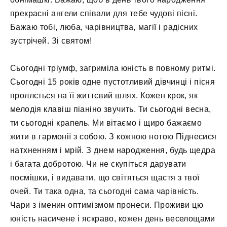
прекрасні ангели співали для тебе чудові пісні.
Бажаю тобі, люба, чарівництва, магії і радісних
зустрічей. Зі святом!
Сьогодні тріумф, загриміла юність в повному ритмі.
Сьогодні 15 років одне пустотливий дівчинці і пісня
проллється на її життєвий шлях. Кожен крок, як
мелодія клавіш піаніно звучить. Ти сьогодні весна,
ти сьогодні крапель. Ми вітаємо і щиро бажаємо
жити в гармонії з собою. З кожною нотою Піднесися
натхненням і мрій. З днем ​​народження, будь щедра
і багата добротою. Чи не скупіться дарувати
посмішки, і видавати, що світяться щастя з твої
очей. Ти така одна, та сьогодні сама чарівність.
Чари з іменин оптимізмом пронеси. Проживи цю
юність насичене і яскраво, кожен день веселощами