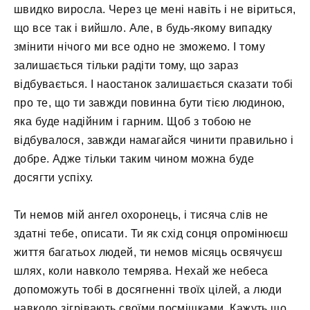
швидко виросла. Через це мені навіть і не віриться,
що все так і вийшло. Але, в будь-якому випадку
змінити нічого ми все одно не зможемо. І тому
залишається тільки радіти тому, що зараз
відбувається. І наостанок залишається сказати тобі
про те, що ти завжди повинна бути тією людиною,
яка буде надійним і гарним. Щоб з тобою не
відбувалося, завжди намагайся чинити правильно і
добре. Адже тільки таким чином можна буде
досягти успіху.
Ти немов мій ангел охоронець, і тисяча слів не
здатні тебе, описати. Ти як схід сонця опромінюєш
життя багатьох людей, ти немов місяць освячуєш
шлях, коли навколо темрява. Нехай же небеса
допоможуть тобі в досягненні твоїх цілей, а люди
навколо зігрівають своїми посмішками. Кажуть що