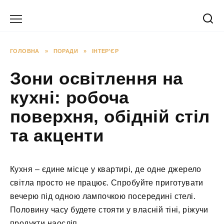
Перейти
до
вмісту
ГОЛОВНА
»
ПОРАДИ
»
ІНТЕР'ЄР
Зони освітлення на
кухні: робоча
поверхня, обідній стіл
та акценти
Кухня – єдине місце у квартирі, де одне джерело
світла просто не працює. Спробуйте приготувати
вечерю під одною лампочкою посередині стелі.
Половину часу будете стояти у власній тіні, ріжучи
продукти наосліп.