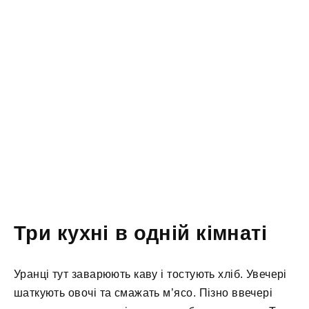
Три кухні в одній кімнаті
Уранці тут заварюють каву і тостують хліб. Увечері
шаткують овочі та смажать м’ясо. Пізно ввечері