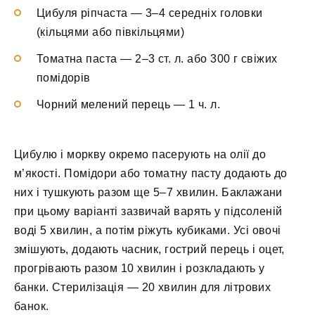
Цибуля ріпчаста — 3–4 середніх головки
(кільцями або півкільцями)
Томатна паста — 2–3 ст. л. або 300 г свіжих
помідорів
Чорний мелений перець — 1 ч. л.
Цибулю і моркву окремо пасерують на олії до
м’якості. Помідори або томатну пасту додають до
них і тушкують разом ще 5–7 хвилин. Баклажани
при цьому варіанті зазвичай варять у підсоленій
воді 5 хвилин, а потім ріжуть кубиками. Усі овочі
змішують, додають часник, гострий перець і оцет,
прогрівають разом 10 хвилин і розкладають у
банки. Стерилізація — 20 хвилин для літрових
банок.