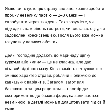
Якщо ви готуєте цю страву вперше, краще зробити
пробну невелику партію — 2–3 банки — і
спробувати через тиждень. Так зрозумієте, чи
підходить вам рівень гостроти, чи вистачає оцту, чи
задоволені консистенцією. Після цього вже можна
готувати у великих обсягах.
Деякі господині додають до маринаду щіпку
куркуми або кмину — це не класика, але дає
цікавий відтінок смаку. Кінза замість петрушки теж
змінює характер страви, роблячи її ближчою до
кавказьких варіантів. Загалом, заготівля
баклажанів за цим рецептом — простір для
експериментів, де базова формула залишається
незмінною, а деталі можна підлаштовувати під свій
смак.