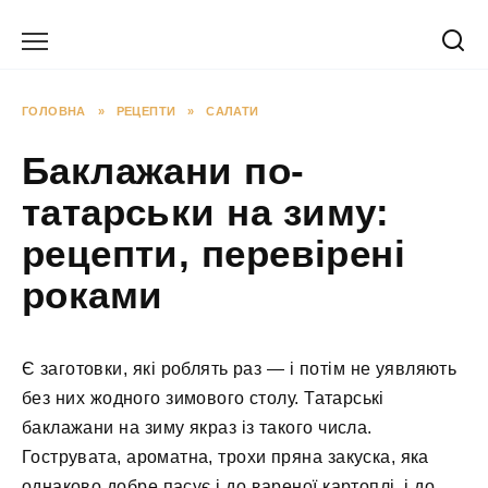
Перейти
до
вмісту
ГОЛОВНА
»
РЕЦЕПТИ
»
САЛАТИ
Баклажани по-
татарськи на зиму:
рецепти, перевірені
роками
Є заготовки, які роблять раз — і потім не уявляють
без них жодного зимового столу. Татарські
баклажани на зиму якраз із такого числа.
Гострувата, ароматна, трохи пряна закуска, яка
однаково добре пасує і до вареної картоплі, і до