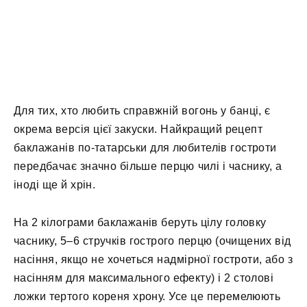
Для тих, хто любить справжній вогонь у банці, є
окрема версія цієї закуски. Найкращий рецепт
баклажанів по-татарськи для любителів гостроти
передбачає значно більше перцю чилі і часнику, а
іноді ще й хрін.
На 2 кілограми баклажанів беруть цілу головку
часнику, 5–6 стручків гострого перцю (очищених від
насіння, якщо не хочеться надмірної гостроти, або з
насінням для максимального ефекту) і 2 столові
ложки тертого кореня хрону. Усе це перемелюють