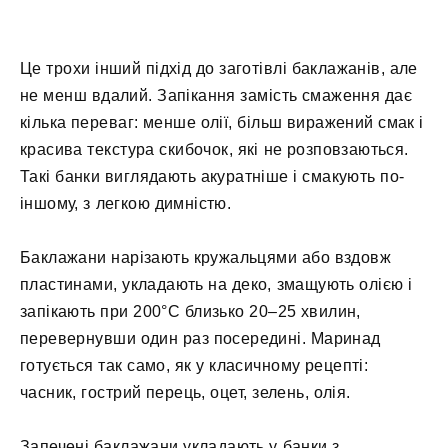
Це трохи інший підхід до заготівлі баклажанів, але
не менш вдалий. Запікання замість смаження дає
кілька переваг: менше олії, більш виражений смак і
красива текстура скибочок, які не розповзаються.
Такі банки виглядають акуратніше і смакують по-
іншому, з легкою димністю.
Баклажани нарізають кружальцями або вздовж
пластинами, укладають на деко, змащують олією і
запікають при 200°C близько 20–25 хвилин,
перевернувши один раз посередині. Маринад
готується так само, як у класичному рецепті:
часник, гострий перець, оцет, зелень, олія.
Запечені баклажани укладають у банки з