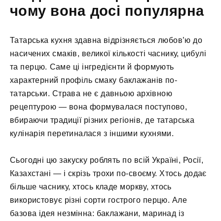
чому вона досі популярна
Татарська кухня здавна відрізняється любов’ю до
насичених смаків, великої кількості часнику, цибулі
та перцю. Саме ці інгредієнти й формують
характерний профіль смаку баклажанів по-
татарськи. Страва не є давньою архівною
рецептурою — вона формувалася поступово,
вбираючи традиції різних регіонів, де татарська
кулінарія перетиналася з іншими кухнями.
Сьогодні цю закуску роблять по всій Україні, Росії,
Казахстані — і скрізь трохи по-своєму. Хтось додає
більше часнику, хтось кладе моркву, хтось
використовує різні сорти гострого перцю. Але
базова ідея незмінна: баклажани, маринад із