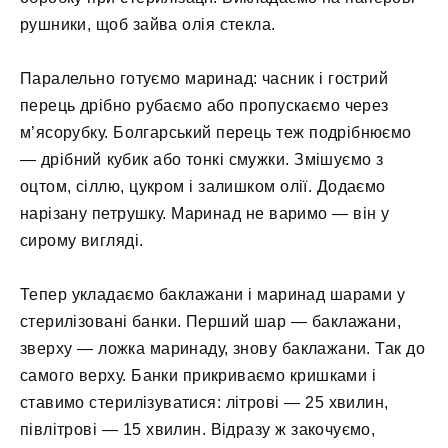
рушники, щоб зайва олія стекла.
Паралельно готуємо маринад: часник і гострий
перець дрібно рубаємо або пропускаємо через
м’ясорубку. Болгарський перець теж подрібнюємо
— дрібний кубик або тонкі смужки. Змішуємо з
оцтом, сіллю, цукром і залишком олії. Додаємо
нарізану петрушку. Маринад не варимо — він у
сирому вигляді.
Тепер укладаємо баклажани і маринад шарами у
стерилізовані банки. Перший шар — баклажани,
зверху — ложка маринаду, знову баклажани. Так до
самого верху. Банки прикриваємо кришками і
ставимо стерилізуватися: літрові — 25 хвилин,
півлітрові — 15 хвилин. Відразу ж закочуємо,