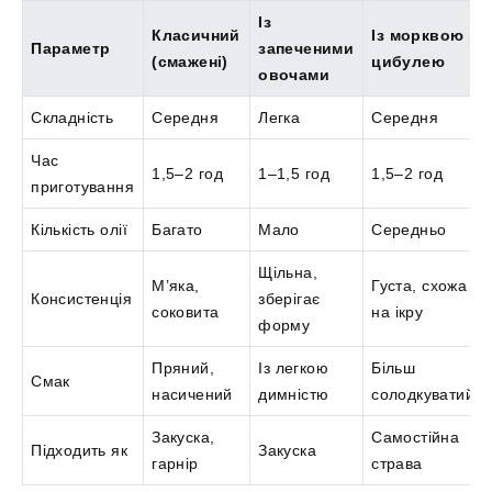
Із
Класичний
Із морквою і
Параметр
запеченими
(смажені)
цибулею
овочами
Складність
Середня
Легка
Середня
Час
1,5–2 год
1–1,5 год
1,5–2 год
приготування
Кількість олії
Багато
Мало
Середньо
Щільна,
М’яка,
Густа, схожа
Консистенція
зберігає
соковита
на ікру
форму
Пряний,
Із легкою
Більш
Смак
насичений
димністю
солодкуватий
Закуска,
Самостійна
Підходить як
Закуска
гарнір
страва