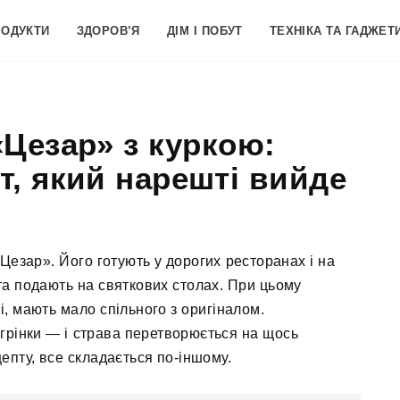
РОДУКТИ
ЗДОРОВ’Я
ДІМ І ПОБУТ
ТЕХНІКА ТА ГАДЖЕТ
«Цезар» з куркою:
т, який нарешті вийде
«Цезар». Його готують у дорогих ресторанах і на
та подають на святкових столах. При цьому
ті, мають мало спільного з оригіналом.
 грінки — і страва перетворюється на щось
епту, все складається по-іншому.