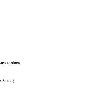
ика голівка
о батон)