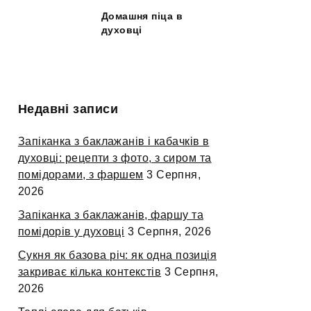
Домашня піца в
духовці
Недавні записи
Запіканка з баклажанів і кабачків в
духовці: рецепти з фото, з сиром та
помідорами, з фаршем
3 Серпня,
2026
Запіканка з баклажанів, фаршу та
помідорів у духовці
3 Серпня, 2026
Сукня як базова річ: як одна позиція
закриває кілька контекстів
3 Серпня,
2026