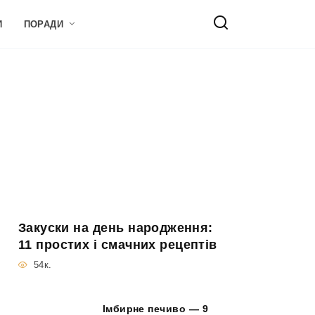
И
ПОРАДИ
Закуски на день народження:
11 простих і смачних рецептів
54к.
Імбирне печиво — 9