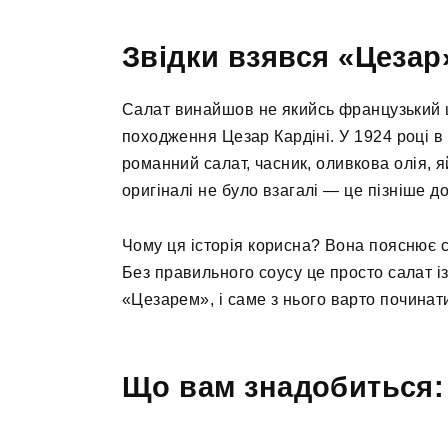
Звідки взявся «Цезар
Салат винайшов не якийсь французький ш
походження Цезар Кардіні. У 1924 році в Т
романний салат, часник, оливкова олія, я
оригіналі не було взагалі — це пізніше д
Чому ця історія корисна? Вона пояснює 
Без правильного соусу це просто салат із
«Цезарем», і саме з нього варто починат
Що вам знадобиться: 