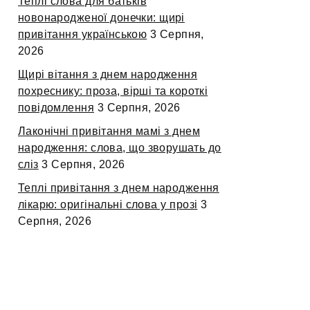
Теплі слова для батьків
новонародженої донечки: щирі
привітання українською
3 Серпня,
2026
Щирі вітання з днем народження
похреснику: проза, вірші та короткі
повідомлення
3 Серпня, 2026
Лаконічні привітання мамі з днем
народження: слова, що зворушать до
сліз
3 Серпня, 2026
Теплі привітання з днем народження
лікарю: оригінальні слова у прозі
3
Серпня, 2026