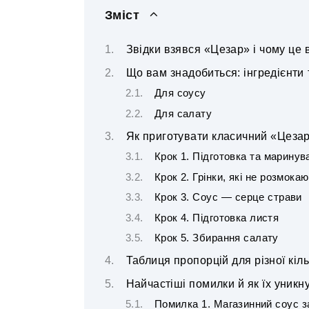
Зміст
Звідки взявся «Цезар» і чому це
Що вам знадобиться: інгредієнти 
Для соусу
Для салату
Як приготувати класичний «Цезар
Крок 1. Підготовка та маринув
Крок 2. Грінки, які не розмока
Крок 3. Соус — серце страви
Крок 4. Підготовка листя
Крок 5. Збирання салату
Таблиця пропорцій для різної кіль
Найчастіші помилки й як їх уникн
Помилка 1. Магазинний соус 