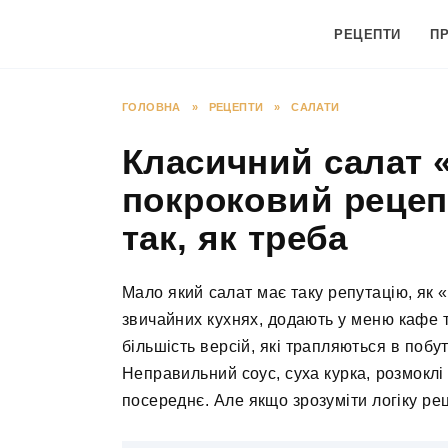
Перейти
до
РЕЦЕПТИ
П
вмісту
ГОЛОВНА
»
РЕЦЕПТИ
»
САЛАТИ
Класичний салат 
покроковий рецеп
так, як треба
Мало який салат має таку репутацію, як 
звичайних кухнях, додають у меню кафе 
більшість версій, які трапляються в побу
Неправильний соус, суха курка, розмоклі
посереднє. Але якщо зрозуміти логіку рец