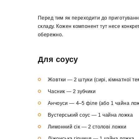
Перед тим як переходити до приготування
складу. Кожен компонент тут несе конкре
обережно.
Для соусу
Жовтки — 2 штуки (сирі, кімнатної т
Часник — 2 зубчики
Анчоуси — 4–5 філе (або 1 чайна лож
Вустерський соус — 1 чайна ложка
Лимонний сік — 2 столові ложки
Діжонська гірчиця — 1 чайна ложка