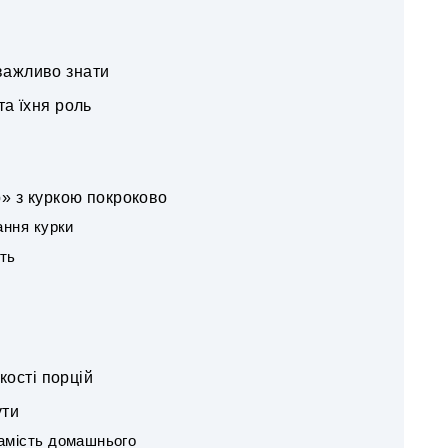
 важливо знати
та їхня роль
» з куркою покроково
ання курки
ють
кості порцій
ути
замість домашнього