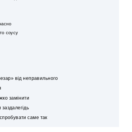
часно
то соусу
езар» від неправильного
я
ажко замінити
и заздалегідь
 спробувати саме так