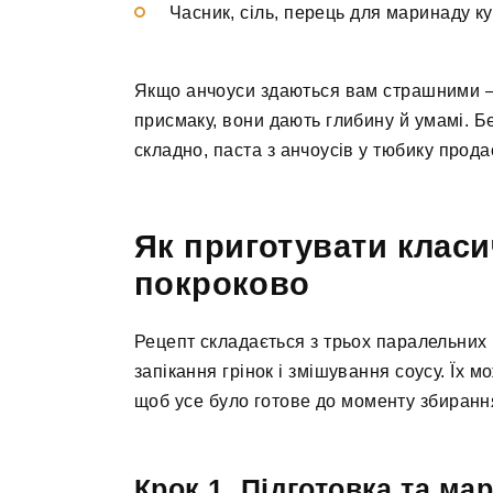
Часник, сіль, перець для маринаду к
Якщо анчоуси здаються вам страшними — 
присмаку, вони дають глибину й умамі. Б
складно, паста з анчоусів у тюбику прода
Як приготувати класи
покроково
Рецепт складається з трьох паралельних 
запікання грінок і змішування соусу. Їх 
щоб усе було готове до моменту збирання
Крок 1. Підготовка та ма