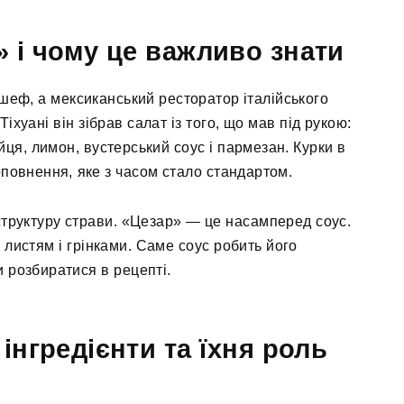
» і чому це важливо знати
еф, а мексиканський ресторатор італійського
іхуані він зібрав салат із того, що мав під рукою:
йця, лимон, вустерський соус і пармезан. Курки в
оповнення, яке з часом стало стандартом.
структуру страви. «Цезар» — це насамперед соус.
 листям і грінками. Саме соус робить його
и розбиратися в рецепті.
інгредієнти та їхня роль