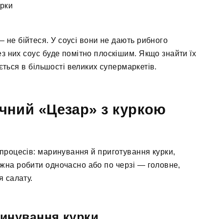
урки
не бійтеся. У соусі вони не дають рибного
ез них соус буде помітно плоскішим. Якщо знайти їх
ється в більшості великих супермаркетів.
чний «Цезар» з куркою
процесів: маринування й приготування курки,
можна робити одночасно або по черзі — головне,
 салату.
ринування курки