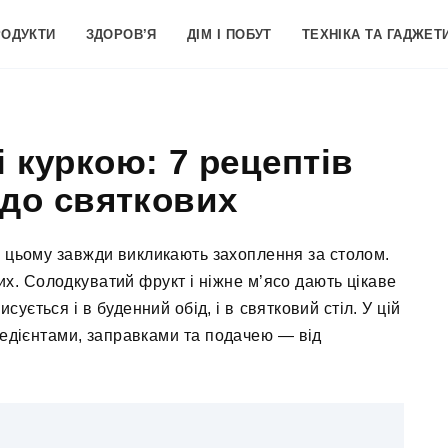
РОДУКТИ
ЗДОРОВ’Я
ДІМ І ПОБУТ
ТЕХНІКА ТА ГАДЖЕТ
і куркою: 7 рецептів
 до святкових
и цьому завжди викликають захоплення за столом.
их. Солодкуватий фрукт і ніжне м’ясо дають цікаве
ується і в буденний обід, і в святковий стіл. У цій
нгредієнтами, заправками та подачею — від