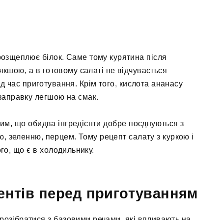
розщеплює білок. Саме тому курятина після
кшою, а в готовому салаті не відчувається
д час приготування. Крім того, кислота ананасу
заправку легшою на смак.
тим, що обидва інгредієнти добре поєднуються з
ю, зеленню, перцем. Тому рецепт салату з куркою і
го, що є в холодильнику.
ентів перед приготуванням
розібратися з базовими речами, які впливають на