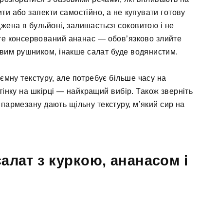
ти або запекти самостійно, а не купувати готову
джена в бульйоні, залишається соковитою і не
те консервований ананас — обов’язково злийте
овим рушником, інакше салат буде водянистим.
ємну текстуру, але потребує більше часу на
дтінку на шкірці — найкращий вибір. Також зверніть
о пармезану дають щільну текстуру, м’який сир на
алат з куркою, ананасом і