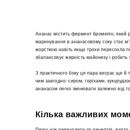
Ананас містить фермент бромелін, який 
маринування в ананасовому соку стає м’я
жорсткою навіть якщо трохи пересохла пі
збалансовує жирність майонезу і робить 
З практичного боку ця пара виграє ще й 
чим завгодно: сиром, горіхами, кукурудзо
ананасом легко змінювати залежно від то
Кілька важливих мом
Перш ніж переходити до рецептів, варто 