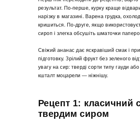
результат. По-перше, курку краще відвари
нарізку в магазині. Варена грудка, охоло
кришиться. По-друге, якщо використовує
сироп і злегка обсушіть шматочки папер
Свіжий ананас дає яскравіший смак і при
підготовку. Зрілий фрукт без зеленого ві
увагу на сир: тверді сорти типу гауди аб
кшталт моцарели — ніжнішу.
Рецепт 1: класичний с
твердим сиром