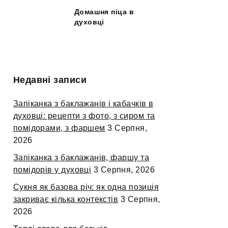
Домашня піца в
духовці
Недавні записи
Запіканка з баклажанів і кабачків в
духовці: рецепти з фото, з сиром та
помідорами, з фаршем
3 Серпня,
2026
Запіканка з баклажанів, фаршу та
помідорів у духовці
3 Серпня, 2026
Сукня як базова річ: як одна позиція
закриває кілька контекстів
3 Серпня,
2026