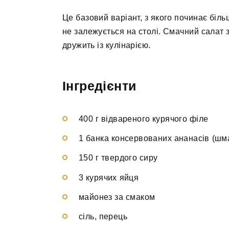
Це базовий варіант, з якого починає більш
не залежується на столі. Смачний салат з
дружить із кулінарією.
Інгредієнти
400 г відвареного курячого філе
1 банка консервованих ананасів (шма
150 г твердого сиру
3 курячих яйця
майонез за смаком
сіль, перець