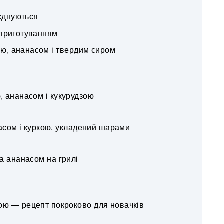
оєднуються
 приготуванням
ою, ананасом і твердим сиром
ю, ананасом і кукурудзою
насом і куркою, укладений шарами
та ананасом на грилі
кою — рецепт покроково для новачків