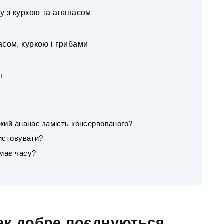
ту з куркою та ананасом
асом, куркою і грибами
я
жий ананас замість консервованого?
истовувати?
емає часу?
так добре поєднуються