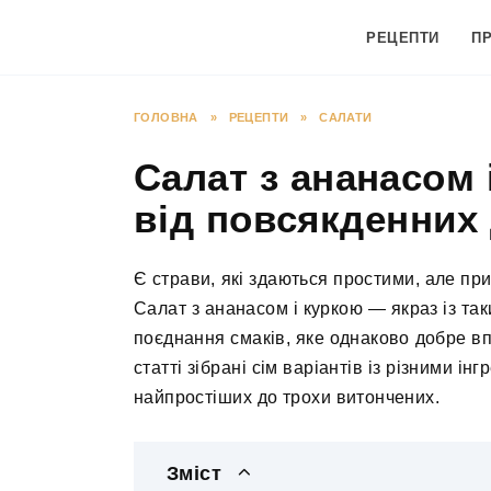
Перейти
до
РЕЦЕПТИ
П
вмісту
ГОЛОВНА
»
РЕЦЕПТИ
»
САЛАТИ
Салат з ананасом 
від повсякденних
Є страви, які здаються простими, але пр
Салат з ананасом і куркою — якраз із так
поєднання смаків, яке однаково добре впис
статті зібрані сім варіантів із різними і
найпростіших до трохи витончених.
Зміст