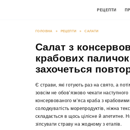
Перейти
до
РЕЦЕПТИ
П
вмісту
ГОЛОВНА
»
РЕЦЕПТИ
»
САЛАТИ
Салат з консервов
крабових паличок:
захочеться повто
Є страви, які готують раз на свято, а пот
зовсім не обов’язково чекати наступного
консервованого м’яса краба з крабовими
солодкуватість морепродуктів, ніжна текс
складається в щось цілісне й апетитне. 
зіпсувати страву на жодному з етапів.