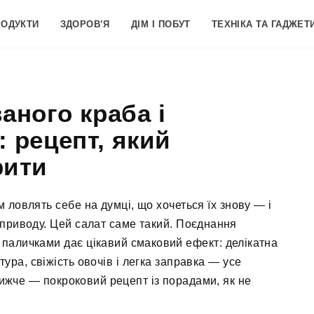
РОДУКТИ
ЗДОРОВ’Я
ДІМ І ПОБУТ
ТЕХНІКА ТА ГАДЖЕТ
аного краба і
 рецепт, який
рити
ім ловлять себе на думці, що хочеться їх знову — і
 приводу. Цей салат саме такий. Поєднання
 паличками дає цікавий смаковий ефект: делікатна
тура, свіжість овочів і легка заправка — усе
Нижче — покроковий рецепт із порадами, як не