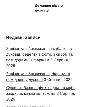
Домашня піца в
духовці
Недавні записи
Запіканка з баклажанів і кабачків в
духовці: рецепти з фото, з сиром та
помідорами, з фаршем
3 Серпня,
2026
Запіканка з баклажанів, фаршу та
помідорів у духовці
3 Серпня, 2026
Сукня як базова річ: як одна позиція
закриває кілька контекстів
3 Серпня,
2026