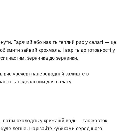
нути. Гарячий або навіть теплий рис у салаті — це
б змити зайвий крохмаль, і варіть до готовності у
зсипчастим, зернинка до зернинки.
ь рис увечері напередодні й залиште в
хає і стає ідеальним для салату.
 потім охолодіть у крижаній воді — так жовток
 буде легше. Нарізайте кубиками середнього