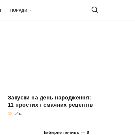
И
ПОРАДИ
Закуски на день народження:
11 простих і смачних рецептів
54к.
Імбирне печиво — 9