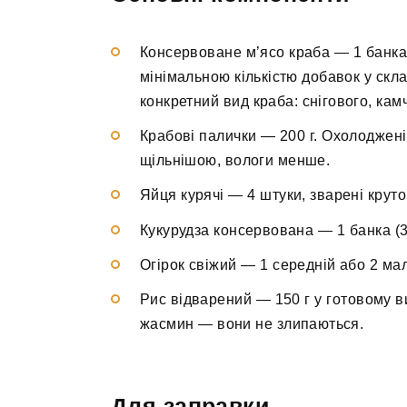
Консервоване м’ясо краба — 1 банка 
мінімальною кількістю добавок у скла
конкретний вид краба: снігового, кам
Крабові палички — 200 г. Охолоджені
щільнішою, вологи менше.
Яйця курячі — 4 штуки, зварені круто
Кукурудза консервована — 1 банка (34
Огірок свіжий — 1 середній або 2 мал
Рис відварений — 150 г у готовому в
жасмин — вони не злипаються.
Для заправки