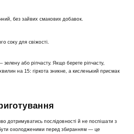
чний, без зайвих смакових добавок.
го соку для свіжості.
 зелену або ріпчасту. Якщо берете ріпчасту,
 хвилин на 15: гіркота зникне, а кисленький присмак
риготування
во дотримуватись послідовності й не поспішати з
бути охолодженими перед збиранням — це