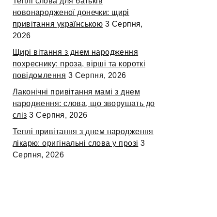
Теплі слова для батьків
новонародженої донечки: щирі
привітання українською
3 Серпня,
2026
Щирі вітання з днем народження
похреснику: проза, вірші та короткі
повідомлення
3 Серпня, 2026
Лаконічні привітання мамі з днем
народження: слова, що зворушать до
сліз
3 Серпня, 2026
Теплі привітання з днем народження
лікарю: оригінальні слова у прозі
3
Серпня, 2026