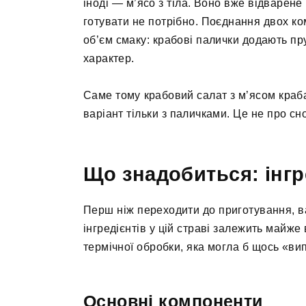
іноді — м’ясо з тіла. Воно вже відварене
готувати не потрібно. Поєднання двох к
об’єм смаку: крабові палички додають пр
характер.
Саме тому крабовий салат з м’ясом краба
варіант тільки з паличками. Це не про сно
Що знадобиться: інгре
Перш ніж переходити до приготування, ва
інгредієнтів у цій страві залежить майже
термічної обробки, яка могла б щось «ви
Основні компоненти