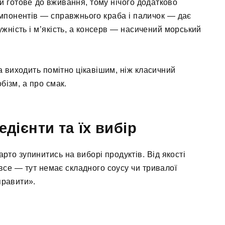
 й готове до вживання, тому нічого додатково
омпонентів — справжнього краба і паличок — дає
ужність і м’якість, а консерв — насичений морський
 виходить помітно цікавішим, ніж класичний
бізм, а про смак.
дієнти та їх вибір
рто зупинитись на виборі продуктів. Від якості
 все — тут немає складного соусу чи тривалої
правити».