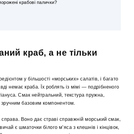
орожені крабові палички?
ний краб, а не тільки
едієнтом у більшості «морських» салатів, і багато
вді немає краба. Їх роблять із мімі — подрібненого
іануса. Смак нейтральний, текстура пружна,
ки зручним базовим компонентом.
 справа. Воно дає страві справжній морський смак,
вичай є шматочки білого м’яса з клешнів і кінцівок,