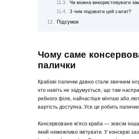
Чи можна використовувати зам
З чим подавати цей салат?
Підсумок
Чому саме консервова
палички
Крабові палички давно стали звичним інгр
хто навіть не задумується, що там наспра
рибного філе, найчастіше мінтаю або лют
вартість доступна. Усе це робить палич
Консервоване м’ясо краба — зовсім інша
який неможливо імітувати. У консерві заз