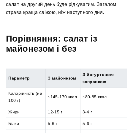
салат на другий день буде рідкуватим. Загалом
страва краща свіжою, ніж наступного дня.
Порівняння: салат із
майонезом і без
З йогуртовою
Параметр
З майонезом
заправкою
Калорійність (на
~145-170 ккал
~80-85 ккал
100 г)
Жири
12-15 г
3-4 г
Білки
5-6 г
5-6 г