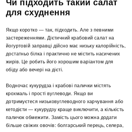
Чи підходить такий салат
для схуднення
Якщо коротко — так, підходить. Але з певними
застереженнями. Дієтичний крабовий салат на
йогуртовій заправці дійсно має низьку калорійність,
достатньо білка і практично не містить насичених
жирів. Це робить його хорошим варіантом для
обіду або вечері на дієті.
Водночас кукурудза і крабові палички містять
крохмаль і прості вуглеводи. Якщо ви
дотримуєтеся низьковуглеводного харчування або
кетодієти — кукурудзу краще виключити, а кількість
паличок обмежити. Замість цього можна додати
більше свіжих овочів: болгарський перець, селера,