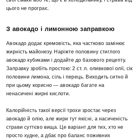
цього не програє.
З авокадо і лимонною заправкою
Авокадо додає кремовість, яка частково замінює
жирність майонезу. Наріжте половину стиглого
авокадо кубиками і додайте до базового рецепту.
Заправку зробіть простою: 2 ст. л. оливкової олії, сік
половини лимона, сіль і перець. Виходить ситно й
при цьому корисно — авокадо багате на
ненасичені жирні кислоти.
Калорійність такої версії трохи зростає через
авокадо й олію, але жири тут якісні, а насиченість
страви суттєво вища. Це варіант для тих, хто не
просто худне, а дбає про баланс поживних