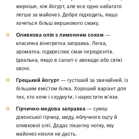
жирніше, ніж йогурт, але все одно набагато
легше за майонез. Добре підходить, якщо
хочеться більш вершкового смаку.
Оливкова олія з лимонним соком
—
класична вінегретна заправка. Легка,
ароматна, підкреслює смак інгредієнтів.
Ідеальна, якщо в салаті є авокадо або свіжі
овочі.
Грецький йогурт
— густіший за звичайний, із
більшим вмістом білка. Хороший варіант для
тих, хто хоче і схуднути, і наростити м’язи.
Гірчично-медова заправка
— суміш
діжонської гірчиці, меду, яблучного оцту й
оливкової олії. Додає пікантну нотку, яку
майонез ніколи не дасть.