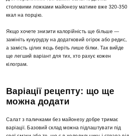
столовими ложками майонезу матиме вже 320-350
ккал на порцію.
Якщо хочете знизити калорійність ще більше —
замініть кукурудзу на додатковий огірок або редис,
а замість цілих яєць беріть лише білки. Так вийде
ще легший варіант для тих, хто рахує кожен
кілограм.
Варіації рецепту: що ще
можна додати
Салат з паличками без майонезу добре тримає
варіації. Базовий склад можна підлаштувати під
свої смаки або те, що є в холодильнику, і страва від