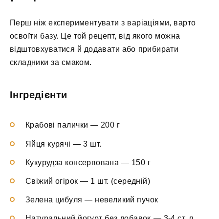
Перш ніж експериментувати з варіаціями, варто
освоїти базу. Це той рецепт, від якого можна
відштовхуватися й додавати або прибирати
складники за смаком.
Інгредієнти
Крабові палички — 200 г
Яйця курячі — 3 шт.
Кукурудза консервована — 150 г
Свіжий огірок — 1 шт. (середній)
Зелена цибуля — невеликий пучок
Натуральний йогурт без добавок — 3-4 ст. л.