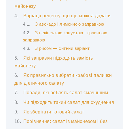
майонезу
Варіації рецепту: що ще можна додати
З авокадо і лимонною заправкою
З пекінською капустою і гірчичною
заправкою
З рисом — ситний варіант
Які заправки підходять замість
майонезу
Як правильно вибрати крабові палички
для дієтичного салату
Поради, які роблять салат смачнішим
Чи підходить такий салат для схуднення
Як зберігати готовий салат
Порівняння: салат із майонезом і без