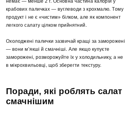
немає — менше 2 г. Основна частина калорій у
крабових паличках — вуглеводи з крохмалю. Тому
продукт і не є «чистим» білком, але як компонент
легкого салату цілком прийнятний.
Охолоджені палички зазвичай кращі за заморожені
— вони м’якші й смачніші. Але якщо купуєте
заморожені, розморожуйте їх у холодильнику, а не
в мікрохвильовці, щоб зберегти текстуру.
Поради, які роблять салат
смачнішим