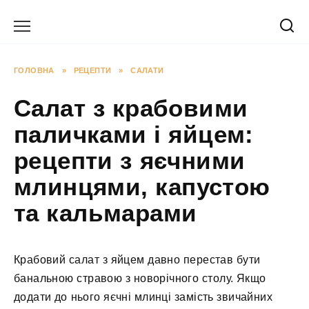
Перейти
до
вмісту
ГОЛОВНА
»
РЕЦЕПТИ
»
САЛАТИ
Салат з крабовими
паличками і яйцем:
рецепти з яєчними
млинцями, капустою
та кальмарами
Крабовий салат з яйцем давно перестав бути
банальною стравою з новорічного столу. Якщо
додати до нього яєчні млинці замість звичайних