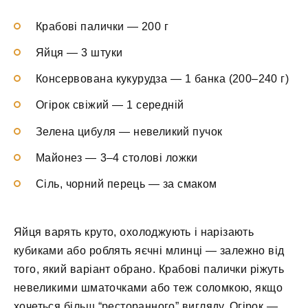
Крабові палички — 200 г
Яйця — 3 штуки
Консервована кукурудза — 1 банка (200–240 г)
Огірок свіжий — 1 середній
Зелена цибуля — невеликий пучок
Майонез — 3–4 столові ложки
Сіль, чорний перець — за смаком
Яйця варять круто, охолоджують і нарізають
кубиками або роблять яєчні млинці — залежно від
того, який варіант обрано. Крабові палички ріжуть
невеликими шматочками або теж соломкою, якщо
хочеться більш “ресторанного” вигляду. Огірок —