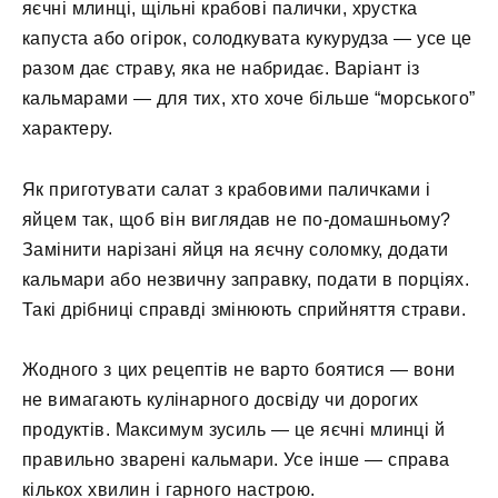
яєчні млинці, щільні крабові палички, хрустка
капуста або огірок, солодкувата кукурудза — усе це
разом дає страву, яка не набридає. Варіант із
кальмарами — для тих, хто хоче більше “морського”
характеру.
Як приготувати салат з крабовими паличками і
яйцем так, щоб він виглядав не по-домашньому?
Замінити нарізані яйця на яєчну соломку, додати
кальмари або незвичну заправку, подати в порціях.
Такі дрібниці справді змінюють сприйняття страви.
Жодного з цих рецептів не варто боятися — вони
не вимагають кулінарного досвіду чи дорогих
продуктів. Максимум зусиль — це яєчні млинці й
правильно зварені кальмари. Усе інше — справа
кількох хвилин і гарного настрою.