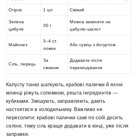
Огірок
1 шт.
Свіжий
Зелена
Можна замінити на
30 г
цибуля
цибулю-шалот
3–4 ст.
Майонез
Або суміш з йогуртом
ложки
За
Додавати після
Сіль, перець
смаком
перемішування
Капусту тонко шаткують, крабові палички й яєчні
млинці ріжуть соломкою, решта інгредієнтів —
кубиками. Змішують, заправляють, дають
настоятися в холодильнику. Важливо не
пересолити: крабові палички самі по собі досить
солоні, тому сіль краще додавати в кінці, уже після
заправки.