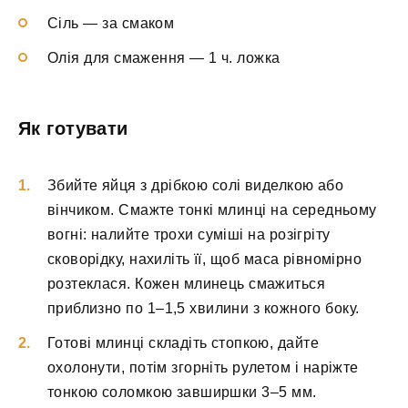
Сіль — за смаком
Олія для смаження — 1 ч. ложка
Як готувати
Збийте яйця з дрібкою солі виделкою або
вінчиком. Смажте тонкі млинці на середньому
вогні: налийте трохи суміші на розігріту
сковорідку, нахиліть її, щоб маса рівномірно
розтеклася. Кожен млинець смажиться
приблизно по 1–1,5 хвилини з кожного боку.
Готові млинці складіть стопкою, дайте
охолонути, потім згорніть рулетом і наріжте
тонкою соломкою завширшки 3–5 мм.