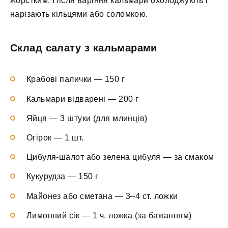
жорстким. Після варіння кальмари охолоджують і
нарізають кільцями або соломкою.
Склад салату з кальмарами
Крабові палички — 150 г
Кальмари відварені — 200 г
Яйця — 3 штуки (для млинців)
Огірок — 1 шт.
Цибуля-шалот або зелена цибуля — за смаком
Кукурудза — 150 г
Майонез або сметана — 3–4 ст. ложки
Лимонний сік — 1 ч. ложка (за бажанням)