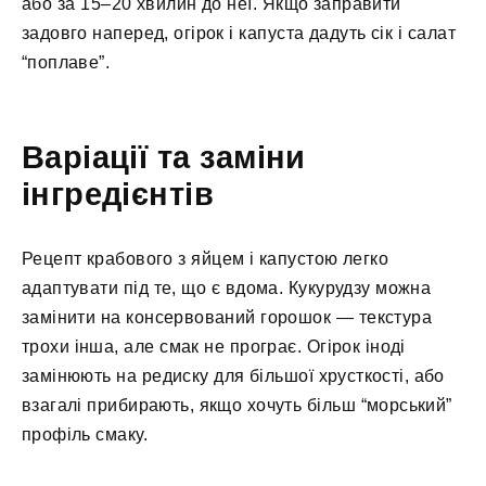
або за 15–20 хвилин до неї. Якщо заправити
задовго наперед, огірок і капуста дадуть сік і салат
“поплаве”.
Варіації та заміни
інгредієнтів
Рецепт крабового з яйцем і капустою легко
адаптувати під те, що є вдома. Кукурудзу можна
замінити на консервований горошок — текстура
трохи інша, але смак не програє. Огірок іноді
замінюють на редиску для більшої хрусткості, або
взагалі прибирають, якщо хочуть більш “морський”
профіль смаку.