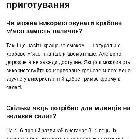
приготування
Чи можна використовувати крабове
м’ясо замість паличок?
Так, і це навіть краще за смаком — натуральне
крабове м’ясо ніжніше й ароматніше. Але воно
дорожче й не завжди доступне. Якщо є можливість,
використовуйте консервоване крабове м’ясо: воно
зручне у використанні й добре тримає форму в
салаті.
Скільки яєць потрібно для млинців на
великий салат?
На 4–6 порцій зазвичай вистачає 3–4 яєць. Із
кожного яйця виходить один невеликий млинець, і