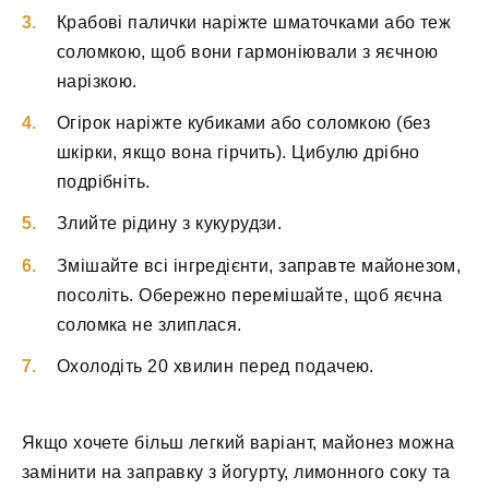
Крабові палички наріжте шматочками або теж
соломкою, щоб вони гармоніювали з яєчною
нарізкою.
Огірок наріжте кубиками або соломкою (без
шкірки, якщо вона гірчить). Цибулю дрібно
подрібніть.
Злийте рідину з кукурудзи.
Змішайте всі інгредієнти, заправте майонезом,
посоліть. Обережно перемішайте, щоб яєчна
соломка не злиплася.
Охолодіть 20 хвилин перед подачею.
Якщо хочете більш легкий варіант, майонез можна
замінити на заправку з йогурту, лимонного соку та