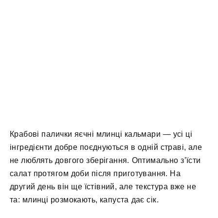
Крабові палички яєчні млинці кальмари — усі ці
інгредієнти добре поєднуються в одній страві, але
не люблять довгого зберігання. Оптимально з’їсти
салат протягом доби після приготування. На
другий день він ще їстівний, але текстура вже не
та: млинці розмокають, капуста дає сік.