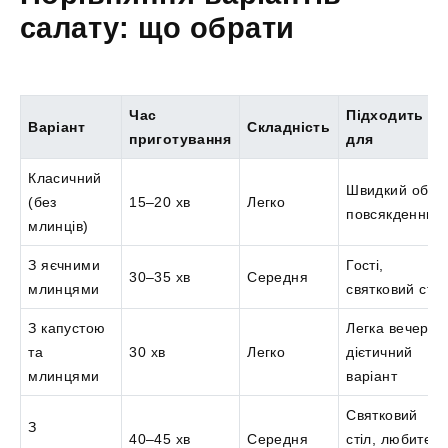
салату: що обрати
Час
Підходить
Варіант
Складність
приготування
для
Класичний
Швидкий обід,
(без
15–20 хв
Легко
повсякденний
млинців)
З яєчними
Гості,
30–35 хв
Середня
млинцями
святковий стіл
З капустою
Легка вечеря,
та
30 хв
Легко
дієтичний
млинцями
варіант
Святковий
З
40–45 хв
Середня
стіл, любителі