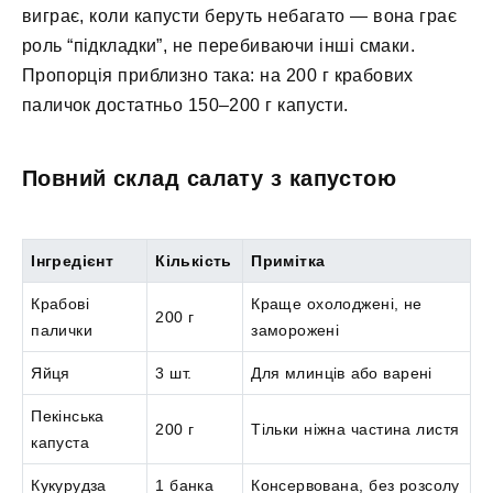
виграє, коли капусти беруть небагато — вона грає
роль “підкладки”, не перебиваючи інші смаки.
Пропорція приблизно така: на 200 г крабових
паличок достатньо 150–200 г капусти.
Повний склад салату з капустою
Інгредієнт
Кількість
Примітка
Крабові
Краще охолоджені, не
200 г
палички
заморожені
Яйця
3 шт.
Для млинців або варені
Пекінська
200 г
Тільки ніжна частина листя
капуста
Кукурудза
1 банка
Консервована, без розсолу