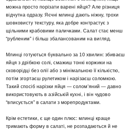
можна просто порізати варені яйця? Але різниця
відчутна одразу. Яєчні млинці дають ніжну, трохи
шовковисту текстуру, яка добре контрастує з
щільними крабовими паличками. Салат стає менш
“рубленим” і більш збалансованим на вигляд.
Млинці готуються буквально за 10 хвилин: збиваєш
яйця з дрібкою солі, смажиш тонкі коржики на
сковорідці без олії або з мінімальною її кількістю,
потім згортаєш рулетиком і нарізаєш соломкою.
Такий спосіб нарізки яйця — солом’яний — давно
використовують в азійській кухні, і він чудово
“вписується” в салати з морепродуктами.
Крім естетики, є ще один плюс: млинці краще
тримають форму в салаті, не розпадаються й не