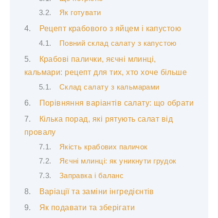
Як готувати
Рецепт крабового з яйцем і капустою
Повний склад салату з капустою
Крабові палички, яєчні млинці,
кальмари: рецепт для тих, хто хоче більше
Склад салату з кальмарами
Порівняння варіантів салату: що обрати
Кілька порад, які рятують салат від
провалу
Якість крабових паличок
Яєчні млинці: як уникнути грудок
Заправка і баланс
Варіації та заміни інгредієнтів
Як подавати та зберігати