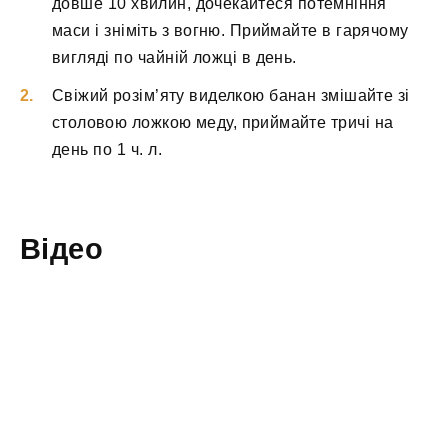
довше 10 хвилин, дочекайтеся потемніння
маси і зніміть з вогню. Приймайте в гарячому
вигляді по чайній ложці в день.
Свіжий розім’яту виделкою банан змішайте зі
столовою ложкою меду, приймайте тричі на
день по 1 ч. л.
Відео