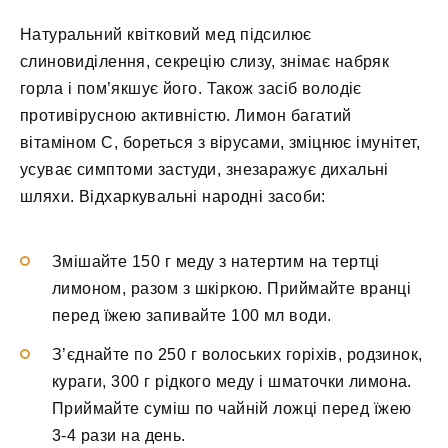
Натуральний квітковий мед підсилює
слиновиділення, секрецію слизу, знімає набряк
горла і пом’якшує його. Також засіб володіє
противірусною активністю. Лимон багатий
вітаміном С, бореться з вірусами, зміцнює імунітет,
усуває симптоми застуди, знезаражує дихальні
шляхи. Відхаркувальні народні засоби:
Змішайте 150 г меду з натертим на тертці
лимоном, разом з шкіркою. Приймайте вранці
перед їжею запивайте 100 мл води.
З’єднайте по 250 г волоських горіхів, родзинок,
кураги, 300 г рідкого меду і шматочки лимона.
Приймайте суміш по чайній ложці перед їжею
3-4 рази на день.