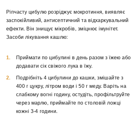
Ріпчасту цибулю розріджує мокротиння, виявляє
заспокійливий, антисептичний та відхаркувальний
ефекти. Він знищує мікробів, зміцнює імунітет.
Засоби лікування кашлю:
Приймати по цибулині в день разом з їжею або
додавати сік свіжого лука в їжу.
Подрібніть 4 цибулини до кашки, змішайте з
400 г цукру, літром води і 50 г меду. Варіть на
слабкому вогні годину, остудіть, профільтруйте
через марлю, приймайте по столовій ложці
кожні 3-4 години.