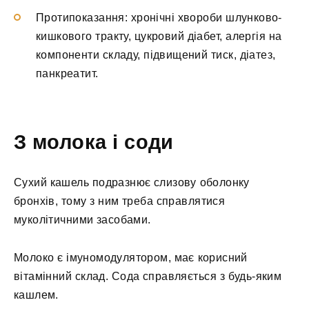
Протипоказання: хронічні хвороби шлунково-
кишкового тракту, цукровий діабет, алергія на
компоненти складу, підвищений тиск, діатез,
панкреатит.
З молока і соди
Сухий кашель подразнює слизову оболонку
бронхів, тому з ним треба справлятися
муколітичними засобами.
Молоко є імуномодулятором, має корисний
вітамінний склад. Сода справляється з будь-яким
кашлем.