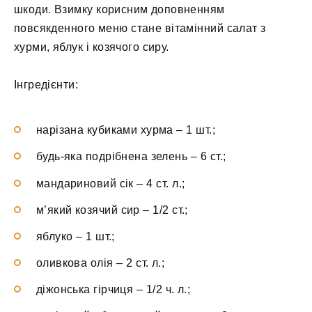
шкоди. Взимку корисним доповненням
повсякденного меню стане вітамінний салат з
хурми, яблук і козячого сиру.
Інгредієнти:
нарізана кубиками хурма – 1 шт.;
будь-яка подрібнена зелень – 6 ст.;
мандариновий сік – 4 ст. л.;
м’який козячий сир – 1/2 ст.;
яблуко – 1 шт.;
оливкова олія – 2 ст. л.;
діжонська гірчиця – 1/2 ч. л.;