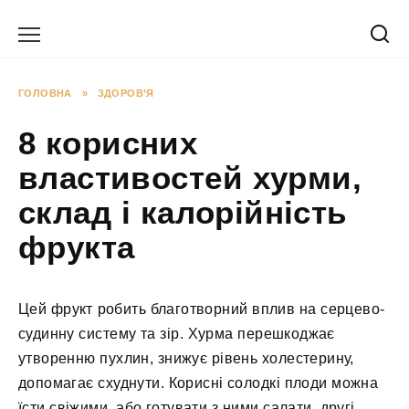
Перейти
до
вмісту
ГОЛОВНА
»
ЗДОРОВ’Я
8 корисних
властивостей хурми,
склад і калорійність
фрукта
Цей фрукт робить благотворний вплив на серцево-
судинну систему та зір. Хурма перешкоджає
утворенню пухлин, знижує рівень холестерину,
допомагає схуднути. Корисні солодкі плоди можна
їсти свіжими, або готувати з ними салати, другі