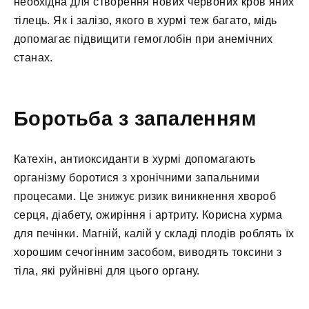
необхідна для створення нових червоних кров’яних
тілець. Як і залізо, якого в хурмі теж багато, мідь
допомагає підвищити гемоглобін при анемічних
станах.
Боротьба з запаленням
Катехін, антиоксиданти в хурмі допомагають
організму боротися з хронічними запальними
процесами. Це знижує ризик виникнення хвороб
серця, діабету, ожиріння і артриту. Корисна хурма
для печінки. Магній, калій у складі плодів роблять їх
хорошим сечогінним засобом, виводять токсини з
тіла, які руйнівні для цього органу.