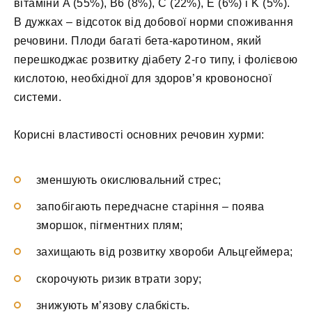
вітаміни A (55%), B6 (8%), C (22%), E (6%) і K (5%).
В дужках – відсоток від добової норми споживання
речовини. Плоди багаті бета-каротином, який
перешкоджає розвитку діабету 2-го типу, і фолієвою
кислотою, необхідної для здоров’я кровоносної
системи.
Корисні властивості основних речовин хурми:
зменшують окислювальний стрес;
запобігають передчасне старіння – поява
зморшок, пігментних плям;
захищають від розвитку хвороби Альцгеймера;
скорочують ризик втрати зору;
знижують м’язову слабкість.