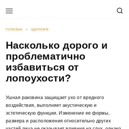
Перейти
до
вмісту
ГОЛОВНА
»
ЗДОРОВ’Я
Насколько дорого и
проблематично
избавиться от
лопоухости?
Ушная раковина защищает ухо от вредного
воздействия, выполняет акустическую и
эстетическую функции. Изменение ее формы,
размера и расположения относительно других
частей лица не оказывает влияния на слух, однако