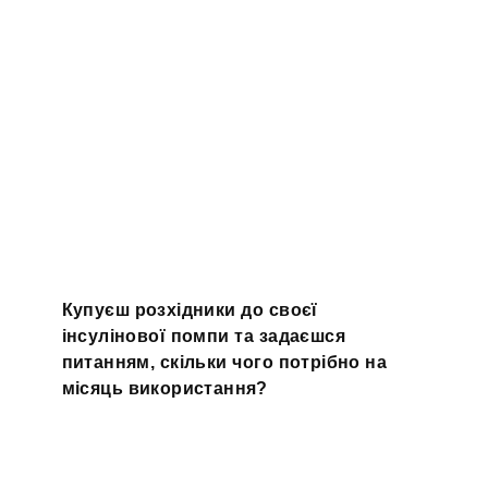
Купуєш розхідники до своєї
інсулінової помпи та задаєшся
питанням, скільки чого потрібно на
місяць використання?