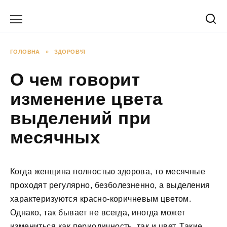
Перейти
до
вмісту
ГОЛОВНА
»
ЗДОРОВ’Я
О чем говорит
изменение цвета
выделений при
месячных
Когда женщина полностью здорова, то месячные
проходят регулярно, безболезненно, а выделения
характеризуются красно-коричневым цветом.
Однако, так бывает не всегда, иногда может
измениться как периодичность, так и цвет. Такие