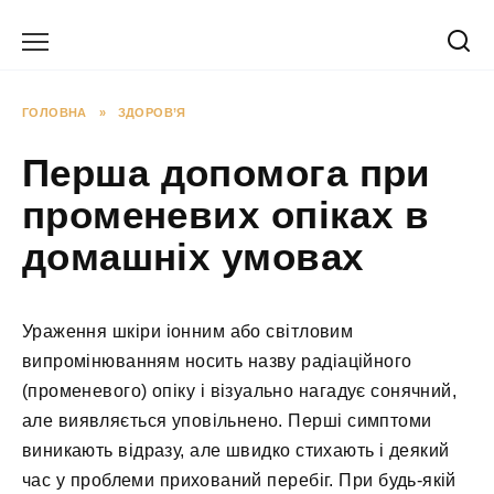
Перейти
до
вмісту
ГОЛОВНА
»
ЗДОРОВ’Я
Перша допомога при
променевих опіках в
домашніх умовах
Ураження шкіри іонним або світловим
випромінюванням носить назву радіаційного
(променевого) опіку і візуально нагадує сонячний,
але виявляється уповільнено. Перші симптоми
виникають відразу, але швидко стихають і деякий
час у проблеми прихований перебіг. При будь-якій