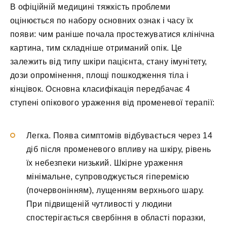
В офіційній медицині тяжкість проблеми
оцінюється по набору основних ознак і часу їх
появи: чим раніше почала простежуватися клінічна
картина, тим складніше отриманий опік. Це
залежить від типу шкіри пацієнта, стану імунітету,
дози опромінення, площі пошкодження тіла і
кінцівок. Основна класифікація передбачає 4
ступені опікового ураження від променевої терапії:
Легка. Поява симптомів відбувається через 14
діб після променевого впливу на шкіру, рівень
їх небезпеки низький. Шкірне ураження
мінімальне, супроводжується гіперемією
(почервонінням), лущенням верхнього шару.
При підвищеній чутливості у людини
спостерігається свербіння в області поразки,