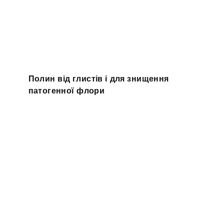
Полин від глистів і для знищення
патогенної флори