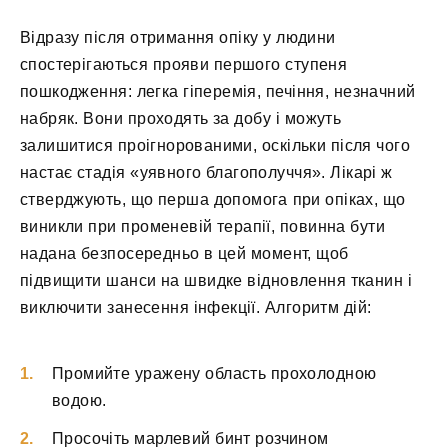
Відразу після отримання опіку у людини
спостерігаються прояви першого ступеня
пошкодження: легка гіперемія, печіння, незначний
набряк. Вони проходять за добу і можуть
залишитися проігнорованими, оскільки після чого
настає стадія «уявного благополуччя». Лікарі ж
стверджують, що перша допомога при опіках, що
виникли при променевій терапії, повинна бути
надана безпосередньо в цей момент, щоб
підвищити шанси на швидке відновлення тканин і
виключити занесення інфекції. Алгоритм дій:
Промийте уражену область прохолодною
водою.
Просочіть марлевий бинт розчином