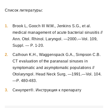
Список литературы:
Brook L, Gooch III W.M., Jenkins S.G., et al.
medical management of acute bacterial sinusitis //
Ann. Otol. Rhinol. Laryngol. —2000.—Vol. 109,
Suppl. — P. 1-20.
Calhoun K.H., Waggenspack G.A., Simpson C.B.
CT evaluation of the paranasal sinuses in
symptomatic and asymptomatic populations //
Otolaryngol. Head Neck Surg, —1991.—Vol. 104.
—P. 480-483.
Синупрет®. Инструкция к препарату