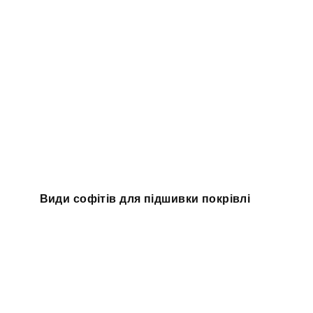
Види софітів для підшивки покрівлі