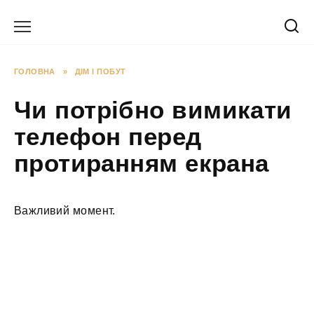
Перейти
до
вмісту
ГОЛОВНА
»
ДІМ І ПОБУТ
Чи потрібно вимикати
телефон перед
протиранням екрана
Важливий момент.