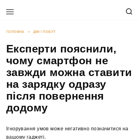
Перейти
до
вмісту
ГОЛОВНА
»
ДІМ І ПОБУТ
Експерти пояснили,
чому смартфон не
завжди можна ставити
на зарядку одразу
після повернення
додому
Ігнорування умов може негативно позначитися на
вашому гаджеті.