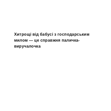
Хитрощі від бабусі з господарським
милом — це справжня паличка-
виручалочка