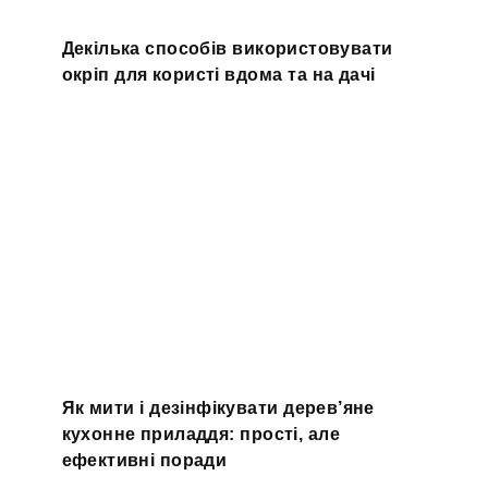
Декілька способів використовувати
окріп для користі вдома та на дачі
Як мити і дезінфікувати дерев’яне
кухонне приладдя: прості, але
ефективні поради