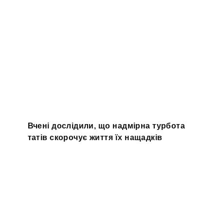
Вчені дослідили, що надмірна турбота
татів скорочує життя їх нащадків