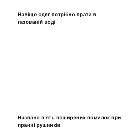
Навіщо одяг потрібно прати в
газованій воді
Названо п’ять поширених помилок при
пранні рушників