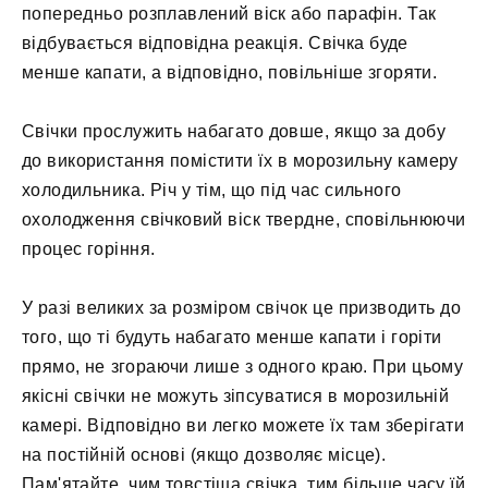
попередньо розплавлений віск або парафін. Так
відбувається відповідна реакція. Свічка буде
менше капати, а відповідно, повільніше згоряти.
Свічки прослужить набагато довше, якщо за добу
до використання помістити їх в морозильну камеру
холодильника. Річ у тім, що під час сильного
охолодження свічковий віск твердне, сповільнюючи
процес горіння.
У разі великих за розміром свічок це призводить до
того, що ті будуть набагато менше капати і горіти
прямо, не згораючи лише з одного краю. При цьому
якісні свічки не можуть зіпсуватися в морозильній
камері. Відповідно ви легко можете їх там зберігати
на постійній основі (якщо дозволяє місце).
Пам'ятайте, чим товстіша свічка, тим більше часу їй