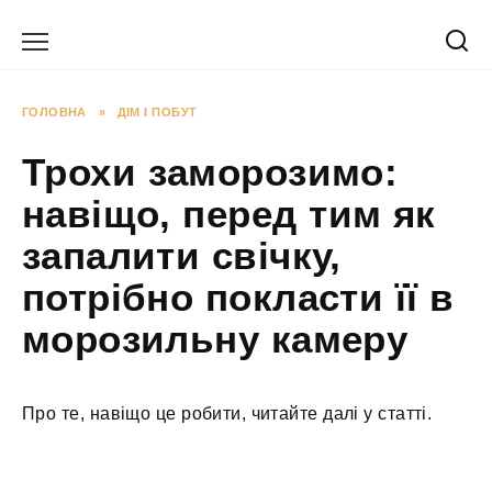
Перейти
до
вмісту
ГОЛОВНА
»
ДІМ І ПОБУТ
Трохи заморозимо:
навіщо, перед тим як
запалити свічку,
потрібно покласти її в
морозильну камеру
Про те, навіщо це робити, читайте далі у статті.