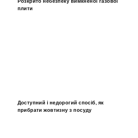
Розкрито небезпеку вимкненої газової
плити
Доступний і недорогий спосіб, як
прибрати жовтизну з посуду