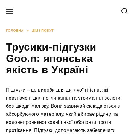
Перейти
до
вмісту
ГОЛОВНА
»
ДІМ І ПОБУТ
Трусики-підгузки
Goo.n: японська
якість в Україні
Підгузки – це вироби для дитячої гігієни, які
призначені для поглинання та утримання вологи
без шкоди малюку. Вони зазвичай складаються з
абсорбуючого матеріалу, який вбирає рідину, та
водонепроникної зовнішньої оболонки проти
протікання. Підгузки допомагають забезпечити