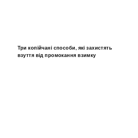
Три копійчані способи, які захистять
взуття від промокання взимку