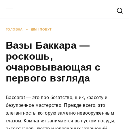
Перейти
до
вмісту
ГОЛОВНА
»
ДІМ І ПОБУТ
Вазы Баккара —
роскошь,
очаровывающая с
первого взгляда
Baccarat — это про богатство, шик, красоту и
безупречное мастерство. Прежде всего, это
элегантность, которую заметно невооруженным
глазом. Компания занимается выпуском посуды,
аксессуаров, люстр и ювелирных украшений,