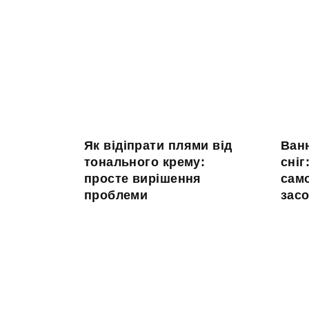
Як відіпрати плями від
Ванн
тонального крему:
сніг
просте вирішення
сам
проблеми
засо