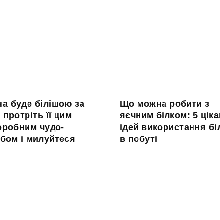
а буде білішою за
Що можна робити з
: протріть її цим
яєчним білком: 5 цік
оробним чудо-
ідей використання бі
бом і милуйтеся
в побуті