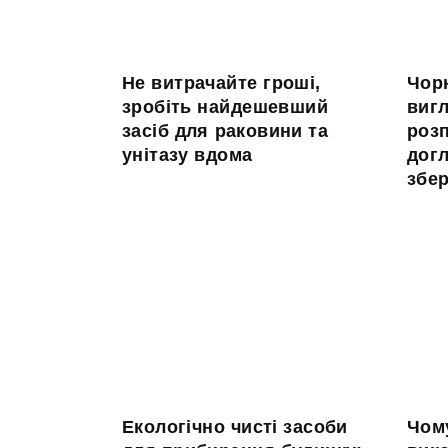
Не витрачайте гроші,
Чор
зробіть найдешевший
вигл
засіб для раковини та
розп
унітазу вдома
догл
збер
Екологічно чисті засоби
Чом