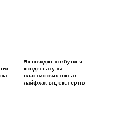
Як швидко позбутися
авих
конденсату на
лка
пластикових вікнах:
лайфхак від експертів