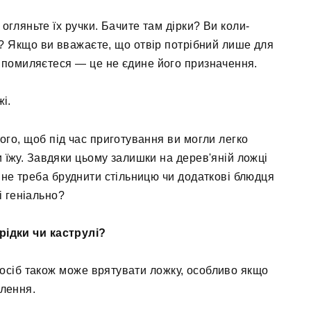
огляньте їх ручки. Бачите там дірки? Ви коли-
? Якщо ви вважаєте, що отвір потрібний лише для
о помиляєтеся — це не єдине його призначення.
і.
того, щоб під час приготування ви могли легко
 їжу. Завдяки цьому залишки на дерев'яній ложці
 не треба бруднити стільницю чи додаткові блюдця
і геніально?
рідки чи каструлі?
спосіб також може врятувати ложку, особливо якщо
влення.