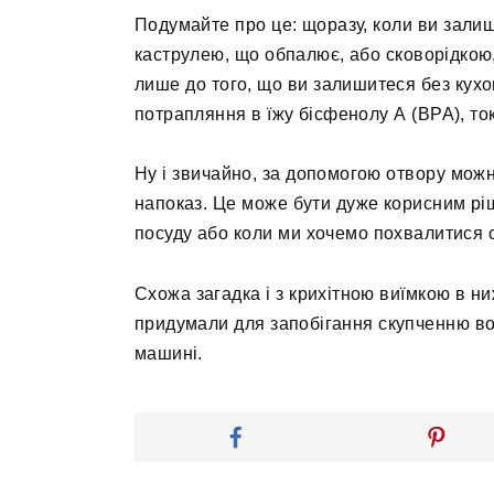
Подумайте про це: щоразу, коли ви залиш
каструлею, що обпалює, або сковорідкою,
лише до того, що ви залишитеся без кухо
потрапляння в їжу бісфенолу А (BPA), ток
Ну і звичайно, за допомогою отвору можна
напоказ. Це може бути дуже корисним рі
посуду або коли ми хочемо похвалитися 
Схожа загадка і з крихітною виїмкою в н
придумали для запобігання скупченню вод
машині.