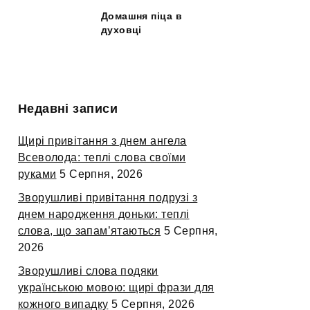
Домашня піца в
духовці
Недавні записи
Щирі привітання з днем ангела
Всеволода: теплі слова своїми
руками
5 Серпня, 2026
Зворушливі привітання подрузі з
днем народження доньки: теплі
слова, що запам’ятаються
5 Серпня,
2026
Зворушливі слова подяки
українською мовою: щирі фрази для
кожного випадку
5 Серпня, 2026