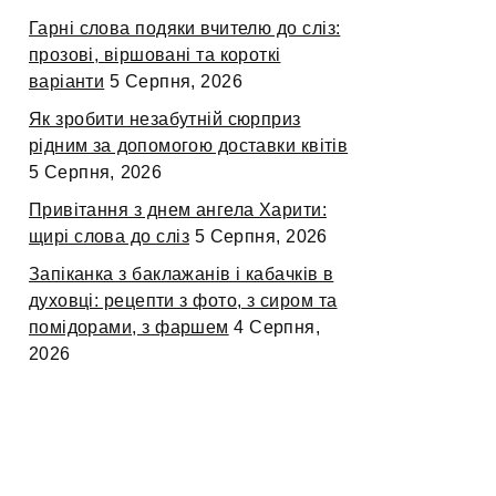
Гарні слова подяки вчителю до сліз:
прозові, віршовані та короткі
варіанти
5 Серпня, 2026
Як зробити незабутній сюрприз
рідним за допомогою доставки квітів
5 Серпня, 2026
Привітання з днем ангела Харити:
щирі слова до сліз
5 Серпня, 2026
Запіканка з баклажанів і кабачків в
духовці: рецепти з фото, з сиром та
помідорами, з фаршем
4 Серпня,
2026