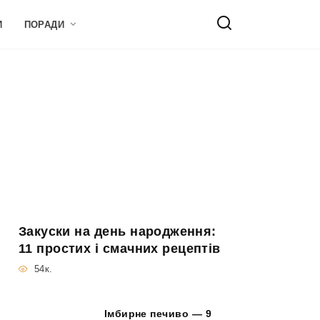
И
ПОРАДИ
Закуски на день народження:
11 простих і смачних рецептів
54к.
Імбирне печиво — 9