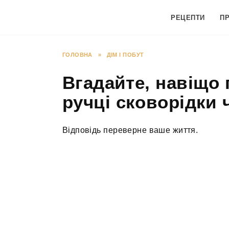
Перейти
до
РЕЦЕПТИ
П
вмісту
ГОЛОВНА
»
ДІМ І ПОБУТ
Вгадайте, навіщо 
ручці сковорідки 
Відповідь переверне ваше життя.