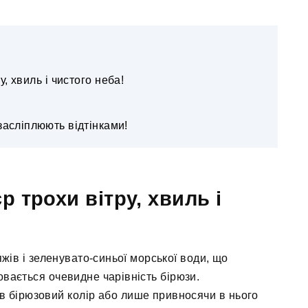
у, хвиль і чистого неба!
засліплюють відтінками!
р трохи вітру, хвиль і
жів і зеленувато-синьої морської води, що
овається очевидне чарівність бірюзи.
 бірюзовий колір або лише привносячи в нього