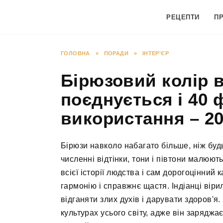
Перейти
до
РЕЦЕПТИ
П
вмісту
ГОЛОВНА
»
ПОРАДИ
»
ІНТЕР'ЄР
Бірюзовий колір в 
поєднується і 40 
використання – 20
Бірюзи навколо набагато більше, ніж будь
численні відтінки, тони і півтони малюют
всієї історії людства і сам дорогоцінний 
гармонію і справжнє щастя. Індіанці віри
відганяти злих духів і дарувати здоров'
культурах усього світу, адже він заряджа