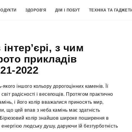
РОДУКТИ
ЗДОРОВ’Я
ДІМ І ПОБУТ
ТЕХНІКА ТА ГАДЖЕТ
інтер’єрі, з чим
фото прикладів
21-2022
-якого іншого кольору дорогоцінних каменів. Її
ь світ радісності і веселощів. Протягом практично
камінь, і його колір вважалися приносять мир,
ли, що цей впав з неба камінь має здатність
я. Бірюзовий колір знайшов широке поширення в
є енергією людську душу, даруючи їй безтурботність