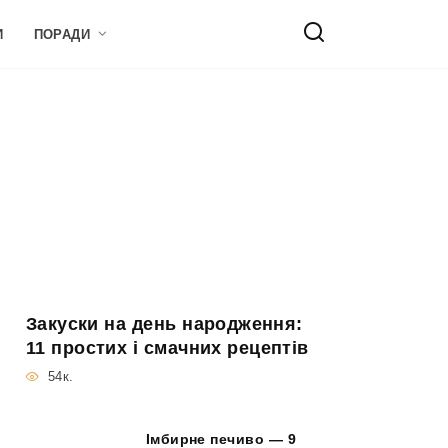
И
ПОРАДИ
Закуски на день народження:
11 простих і смачних рецептів
54к.
Імбирне печиво — 9