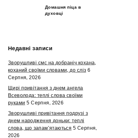
Домашня піца в
духовці
Недавні записи
Зворушливі смс на добраніч кохана,
коханий своїми словами, до сліз
6
Серпня, 2026
Щирі привітання з днем ангела
Всеволода: теплі слова своїми
руками
5 Серпня, 2026
Зворушливі привітання подрузі з
днем народження доньки: теплі
слова, що запам’ятаються
5 Серпня,
2026