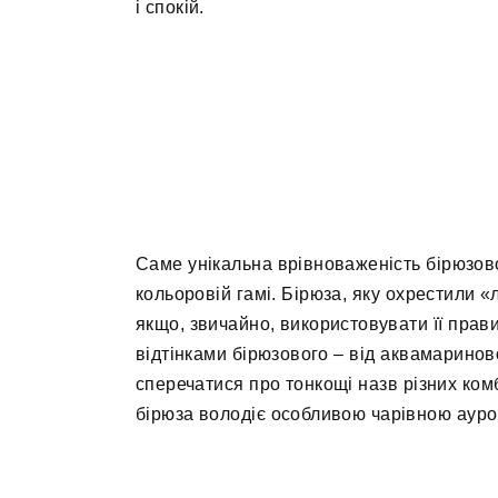
і спокій.
Саме унікальна врівноваженість бірюзов
кольоровій гамі. Бірюза, яку охрестили «л
якщо, звичайно, використовувати її правил
відтінками бірюзового – від аквамаринов
сперечатися про тонкощі назв різних комб
бірюза володіє особливою чарівною аурою