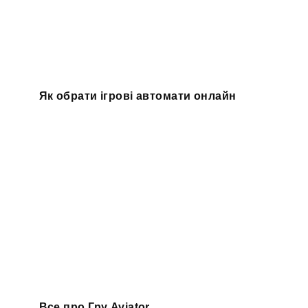
Як обрати ігрові автомати онлайн
Все про Гру Aviator