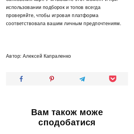
использовании подборок и топов всегда
проверяйте, чтобы игровая платформа
соответствовала вашим личным предпочтениям.
Автор: Алексей Капраленко
Вам також може
сподобатися