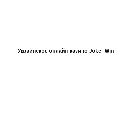
Украинское онлайн казино Joker Win