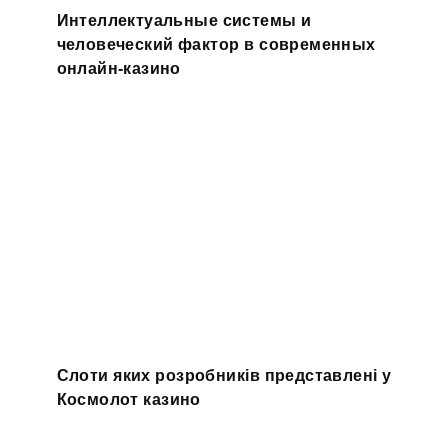
Интеллектуальные системы и
человеческий фактор в современных
онлайн-казино
Слоти яких розробників представлені у
Космолот казино