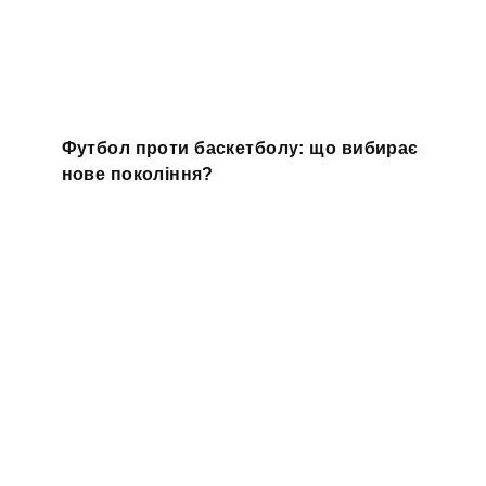
Футбол проти баскетболу: що вибирає
нове покоління?