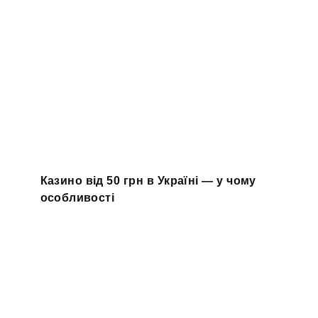
Казино від 50 грн в Україні — у чому
особливості