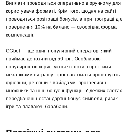
Виплати проводяться оперативно в зручному для
користувача форматі. Крім того, щодня на сайті
проводяться розіграші бонусів, а при програші діє
повернення 10% на баланс — своєрідна форма
компенсації.
GGbet — ще один популярний оператор, який
приймає депозити від 50 грн. Особливою
популярністю користуються слоти з простими
механіками виграшу. Ігрові автомати пропонують
фріспіни, ре-спіни з вайлдами, прогресивні
множники та інші бонусні функції. У деяких слотах
передбачені нестандартні бонус-символи, ризик-
ігри та плаваючі барабани.