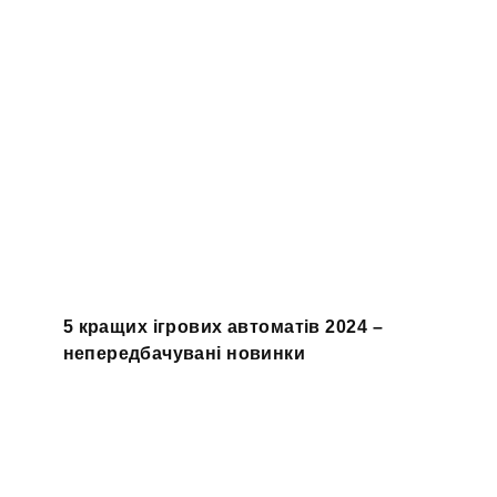
5 кращих ігрових автоматів 2024 –
непередбачувані новинки