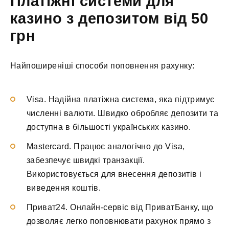
Платіжні системи для
казино з депозитом від 50
грн
Найпоширеніші способи поповнення рахунку:
Visa. Надійна платіжна система, яка підтримує
численні валюти. Швидко обробляє депозити та
доступна в більшості українських казино.
Mastercard. Працює аналогічно до Visa,
забезпечує швидкі транзакції.
Використовується для внесення депозитів і
виведення коштів.
Приват24. Онлайн-сервіс від ПриватБанку, що
дозволяє легко поповнювати рахунок прямо з