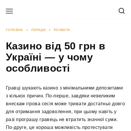
Перейти
до
вмісту
ГОЛОВНА
»
ПОРАДИ
»
РОЗВАГИ
Казино від 50 грн в
Україні — у чому
особливості
Гравці шукають казино з мінімальними депозитами
з кількох причин. По-перше, завдяки невеликим
внескам ігрова сесія може тривати достатньо довго
для отримання задоволення, при цьому навіть у
разі програшу гравець не втратить значної суми.
По-друге, це хороша можливість протестувати