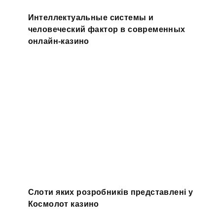
Интеллектуальные системы и
человеческий фактор в современных
онлайн-казино
Слоти яких розробників представлені у
Космолот казино