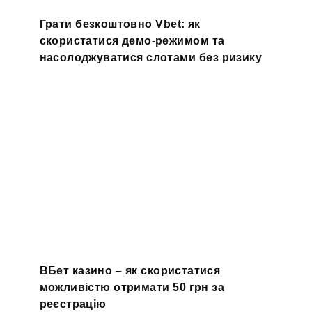
Грати безкоштовно Vbet: як
скористатися демо-режимом та
насолоджуватися слотами без ризику
ВБет казино – як скористатися
можливістю отримати 50 грн за
реєстрацію