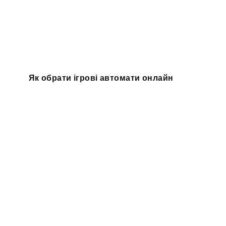
Як обрати ігрові автомати онлайн