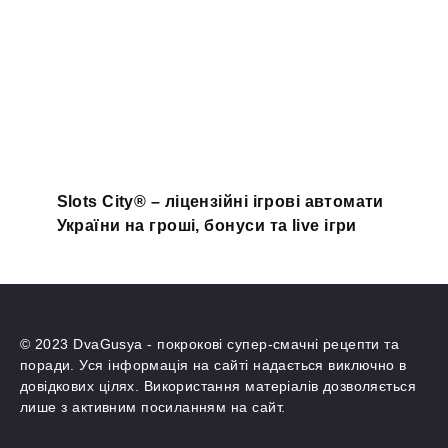
Slots City® – ліцензійні ігрові автомати
України на гроші, бонуси та live ігри
© 2023 DvaGusya - покрокові супер-смачні рецепти та
поради. Уся інформація на сайті надається виключно в
довідкових цілях. Використання матеріалів дозволяється
лише з активним посиланням на сайт.