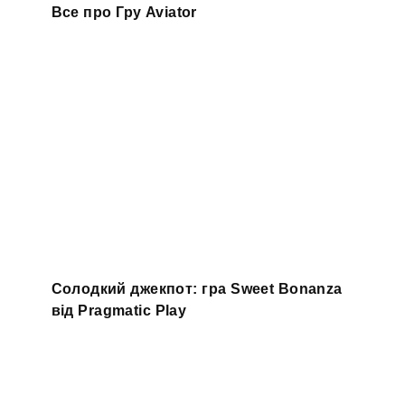
Все про Гру Aviator
Солодкий джекпот: гра Sweet Bonanza
від Pragmatic Play