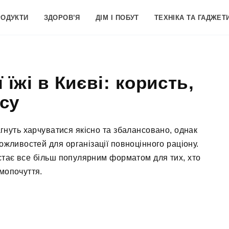
РОДУКТИ
ЗДОРОВ’Я
ДІМ І ПОБУТ
ТЕХНІКА ТА ГАДЖЕТ
їжі в Києві: користь,
асу
гнуть харчуватися якісно та збалансовано, однак
жливостей для організації повноцінного раціону.
тає все більш популярним форматом для тих, хто
амопочуття.