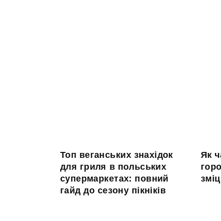
Топ веганських знахідок
Як ч
для гриля в польських
гор
супермаркетах: повний
зміц
гайд до сезону пікніків