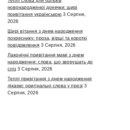
Теплі слова для батьків
новонародженої донечки: щирі
привітання українською
3 Серпня,
2026
Щирі вітання з днем народження
похреснику: проза, вірші та короткі
повідомлення
3 Серпня, 2026
Лаконічні привітання мамі з днем
народження: слова, що зворушать до
сліз
3 Серпня, 2026
Теплі привітання з днем народження
лікарю: оригінальні слова у прозі
3
Серпня, 2026