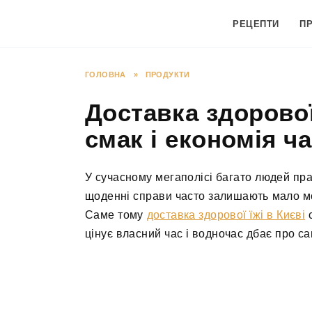
Перейти
до
РЕЦЕПТИ
П
вмісту
ГОЛОВНА
»
ПРОДУКТИ
Доставка здорової 
смак і економія ч
У сучасному мегаполісі багато людей пра
щоденні справи часто залишають мало мо
Саме тому
доставка здорової їжі в Києві
с
цінує власний час і водночас дбає про с