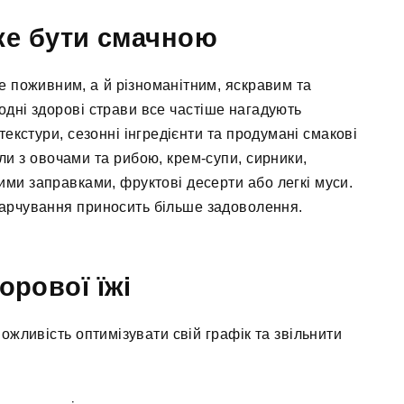
же бути смачною
 поживним, а й різноманітним, яскравим та
годні здорові страви все частіше нагадують
текстури, сезонні інгредієнти та продумані смакові
ли з овочами та рибою, крем-супи, сирники,
кими заправками, фруктові десерти або легкі муси.
харчування приносить більше задоволення.
орової їжі
ожливість оптимізувати свій графік та звільнити