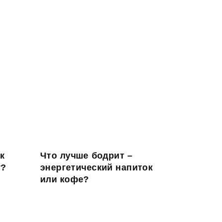
к
Что лучше бодрит –
у?
энергетический напиток
или кофе?