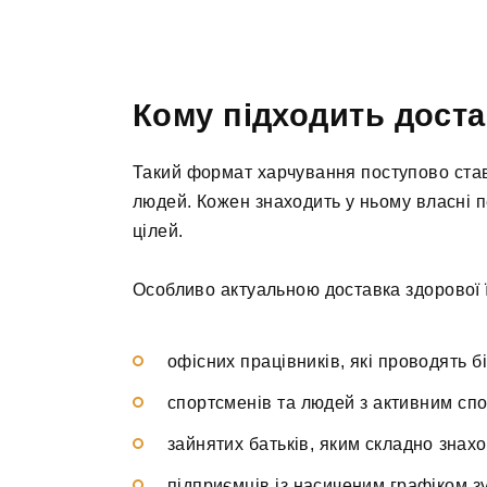
Кому підходить достав
Такий формат харчування поступово став
людей. Кожен знаходить у ньому власні п
цілей.
Особливо актуальною доставка здорової ї
офісних працівників, які проводять б
спортсменів та людей з активним сп
зайнятих батьків, яким складно знах
підприємців із насиченим графіком зу