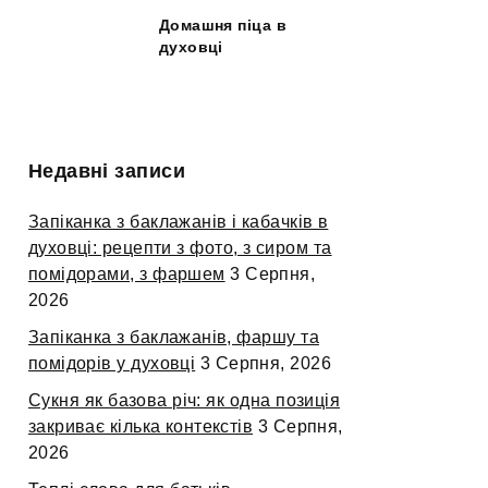
Домашня піца в
духовці
Недавні записи
Запіканка з баклажанів і кабачків в
духовці: рецепти з фото, з сиром та
помідорами, з фаршем
3 Серпня,
2026
Запіканка з баклажанів, фаршу та
помідорів у духовці
3 Серпня, 2026
Сукня як базова річ: як одна позиція
закриває кілька контекстів
3 Серпня,
2026