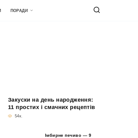
И
ПОРАДИ
Закуски на день народження:
11 простих і смачних рецептів
54к.
Імбирне печиво — 9