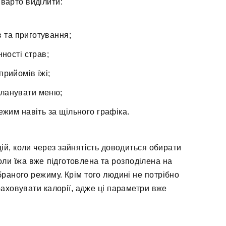
варто виділити:
в та приготування;
нності страв;
прийомів їжі;
 планувати меню;
жим навіть за щільного графіка.
цій, коли через зайнятість доводиться обирати
оли їжа вже підготовлена та розподілена на
раного режиму. Крім того людині не потрібно
раховувати калорії, адже ці параметри вже