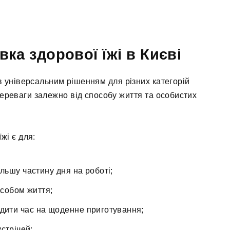
ка здорової їжі в Києві
 універсальним рішенням для різних категорій
ереваги залежно від способу життя та особистих
жі є для:
ільшу частину дня на роботі;
особом життя;
одити час на щоденне приготування;
стрічей;