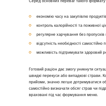
Серед основних переваг такого формату 
економію часу на закупівлю продукті
контроль калорійності та поживної ці
регулярне харчування без пропусків 
відсутність необхідності самостійно
можливість підтримувати здоровий ре
Готовий раціон дає змогу уникнути ситуа
швидкі перекуси або випадкові страви. К
прийоми, значно легше дотримуватися об
самостійно визначати обсяг страв чи під
враховані під час формування меню.