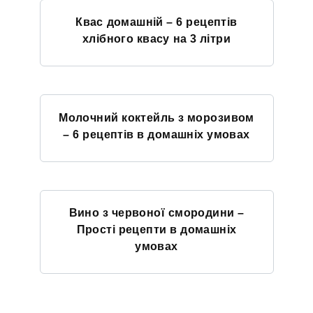
Квас домашній – 6 рецептів
хлібного квасу на 3 літри
Молочний коктейль з морозивом
– 6 рецептів в домашніх умовах
Вино з червоної смородини –
Прості рецепти в домашніх
умовах