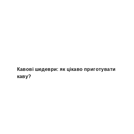
Кавові шедеври: як цікаво приготувати
каву?