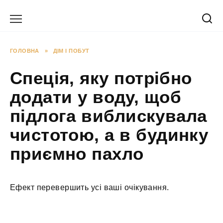
Перейти
до
вмісту
ГОЛОВНА
»
ДІМ І ПОБУТ
Спеція, яку потрібно
додати у воду, щоб
підлога виблискувала
чистотою, а в будинку
приємно пахло
Ефект перевершить усі ваші очікування.