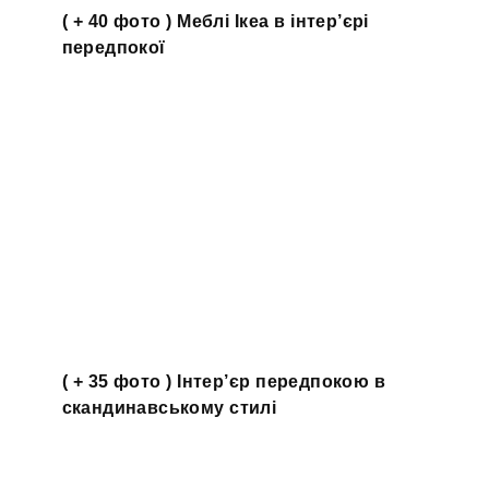
( + 40 фото ) Меблі Ікеа в інтер’єрі
передпокої
( + 35 фото ) Інтер’єр передпокою в
скандинавському стилі