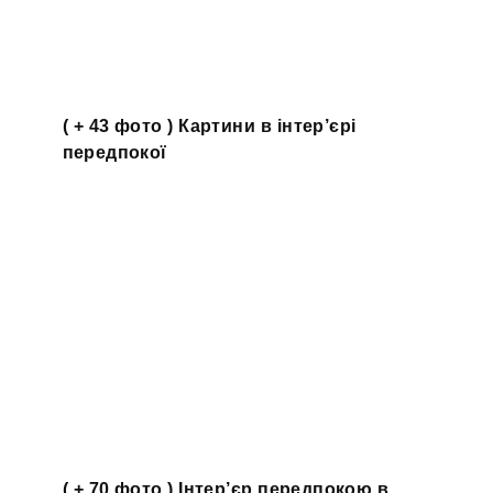
( + 43 фото ) Картини в інтер’єрі
передпокої
( + 70 фото ) Інтер’єр передпокою в