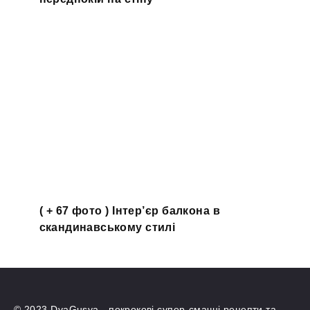
( + 67 фото ) Інтер’єр балкона в
скандинавському стилі
© 2023 DvaGusya - покрокові супер-смачні рецепти та