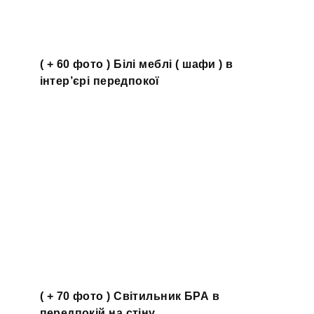
( + 60 фото ) Білі меблі ( шафи ) в
інтер’єрі передпокої
( + 70 фото ) Світильник БРА в
передпокій на стіну