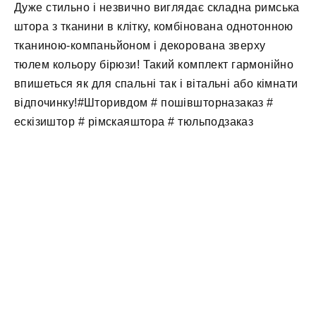
Дуже стильно і незвично виглядає складна римська
штора з тканини в клітку, комбінована однотонною
тканиною-компаньйоном і декорована зверху
тюлем кольору бірюзи! Такий комплект гармонійно
впишеться як для спальні так і вітальні або кімнати
відпочинку!#Шторивдом # пошівшторназаказ #
ескізиштор # рімскаяштора # тюльподзаказ