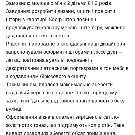
Замовник: молода сім’я з 2 дітьми 8 і 2 років.
Завдання: розробити дизайн, зшити і повісити
штори в квартирі. Колір штор повинен
продовжувати кольору меблів і інтер’єру, можливо
додавання легких акцентів.
Рішення: панорамне вікно їдальні наші дизайнери
запропонували оформити шторами пліссе дует –
легка, повітряна вуаль в поєднанні з
декоративними атласними портьєрами в тон меблів
з додаванням бірюзового акценту.
Таким чином, вдалося максимально зберегти
падаючий через вікно денне світло і при цьому
захистити їдальню від зайвої прогляданості з боку
вулиці.
Оформлення вікна в спальні вирішено в світло-
золотистих тонах, що підтримують колір стін. Така
виверт дозволила зберегти обсяг приміщення.