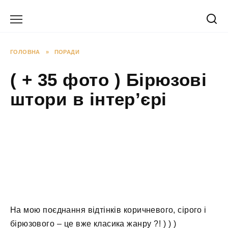
Перейти
до
вмісту
ГОЛОВНА
»
ПОРАДИ
( + 35 фото ) Бірюзові
штори в інтер’єрі
На мою поєднання відтінків коричневого, сірого і
бірюзового – це вже класика жанру ?! ) ) )