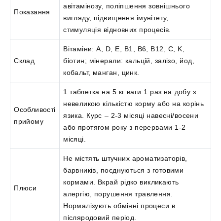
авітамінозу, поліпшення зовнішнього
Показання
вигляду, підвищення імунітету,
стимуляція відновних процесів.
Вітаміни: A, D, E, B1, B6, B12, C, K,
Склад
біотин; мінерали: кальцій, залізо, йод,
кобальт, манган, цинк.
1 таблетка на 5 кг ваги 1 раз на добу з
невеликою кількістю корму або на корінь
Особливості
язика. Курс – 2-3 місяці навесні/восени
прийому
або протягом року з перервами 1-2
місяці.
Не містять штучних ароматизаторів,
барвників, поєднуються з готовими
кормами. Вкрай рідко викликають
Плюси
алергію, порушення травлення.
Нормалізують обмінні процеси в
післяродовий період.