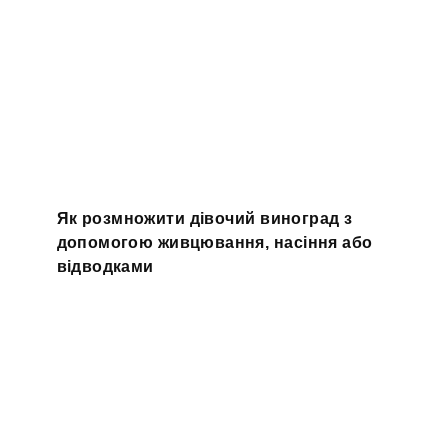
Як розмножити дівочий виноград з
допомогою живцювання, насіння або
відводками