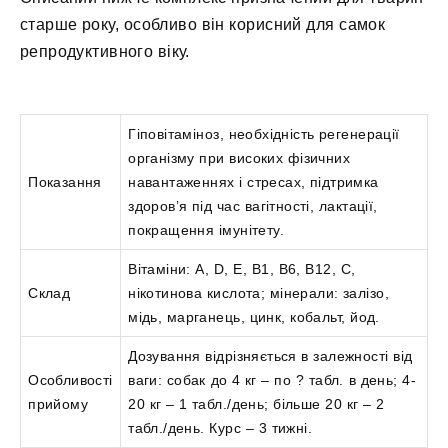
старше року, особливо він корисний для самок
репродуктивного віку.
Гіповітаміноз, необхідність регенерації
організму при високих фізичних
Показання
навантаженнях і стресах, підтримка
здоров’я під час вагітності, лактації,
покращення імунітету.
Вітаміни: A, D, E, B1, B6, B12, C,
Склад
нікотинова кислота; мінерали: залізо,
мідь, марганець, цинк, кобальт, йод.
Дозування відрізняється в залежності від
Особливості
ваги: собак до 4 кг – по ? табл. в день; 4-
прийому
20 кг – 1 табл./день; більше 20 кг – 2
табл./день. Курс – 3 тижні.