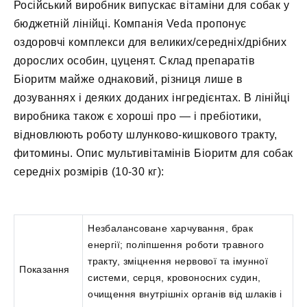
Російський виробник випускає вітаміни для собак у
бюджетній лінійці. Компанія Veda пропонує
оздоровчі комплекси для великих/середніх/дрібних
дорослих особин, цуценят. Склад препаратів
Біоритм майже однаковий, різниця лише в
дозуваннях і деяких доданих інгредієнтах. В лінійці
виробника також є хороші про — і пребіотики,
відновлюють роботу шлунково-кишкового тракту,
фитомины. Опис мультивітамінів Біоритм для собак
середніх розмірів (10-30 кг):
Незбалансоване харчування, брак
енергії; поліпшення роботи травного
тракту, зміцнення нервової та імунної
Показання
системи, серця, кровоносних судин,
очищення внутрішніх органів від шлаків і