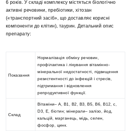
6 років. У складі комплексу містяться біологічно
активні речовини, пребіотики, хітозан
(«транспортний засіб», що доставляє корисні
компоненти до клітин), таурин. Детальний опис
препарату:
Нормалізація обміну речовин,
профілактика і лікування вітамінно-
мінеральної недостатності, підвищення
Показання
резистентності до інфекцій і стресів,
підтримання і відновлення
репродуктивної функції.
Вітаміни– A, B1, B2, B3, B5, B6, B12, с,
D3, E, біотин; мінерали– залізо, йод,
Склад
кальцій, марганець, мідь, селен,
фосфор, цинк.