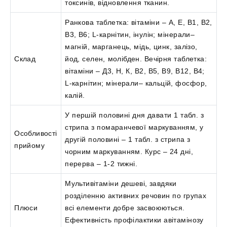
токсинів, відновлення тканин.
Ранкова таблетка: вітаміни – А, Е, В1, В2,
В3, В6; L-карнітин, інулін; мінерали–
магній, марганець, мідь, цинк, залізо,
Склад
йод, селен, молібден. Вечірня таблетка:
вітаміни – Д3, Н, К, В2, В5, В9, В12, В4;
L-карнітин; мінерали– кальцій, фосфор,
калій.
У першій половині дня давати 1 табл. з
стрипа з помаранчевої маркуванням, у
Особливості
другій половині – 1 табл. з стрипа з
прийому
чорним маркуванням. Курс – 24 дні,
перерва – 1-2 тижні.
Мультивітаміни дешеві, завдяки
розділенню активних речовин по групах
Плюси
всі елементи добре засвоюються.
Ефективність профілактики авітамінозу