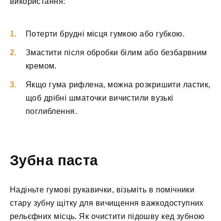
використання:
Потерти брудні місця гумкою або губкою.
Змастити після обробки білим або безбарвним
кремом.
Якщо гума рифлена, можна розкришити ластик,
щоб дрібні шматочки вичистили вузькі
поглиблення.
Зубна паста
Надіньте гумові рукавички, візьміть в помічники
стару зубну щітку для вичищення важкодоступних
рельєфних місць. Як очистити підошву кед зубною