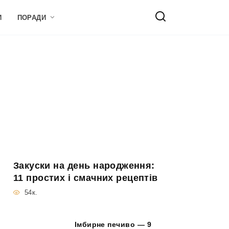
И
ПОРАДИ
Закуски на день народження:
11 простих і смачних рецептів
54к.
Імбирне печиво — 9