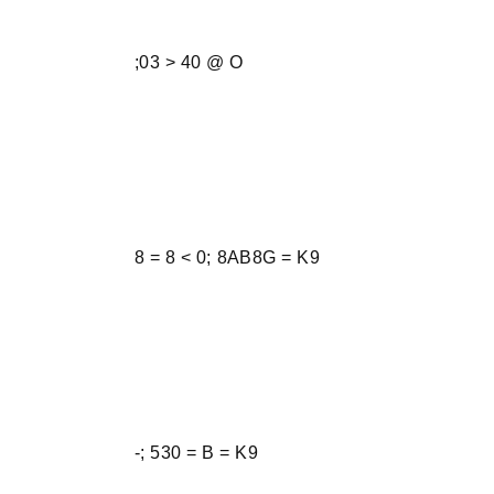
;03 > 40 @ O
8 = 8 < 0; 8AB8G = K9
-; 530 = B = K9