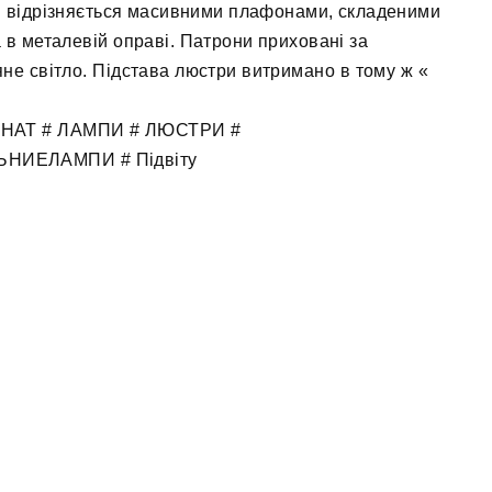
 і відрізняється масивними плафонами, складеними
 в металевій оправі. Патрони приховані за
яне світло. Підстава люстри витримано в тому ж «
НАТ # ЛАМПИ # ЛЮСТРИ #
НИЕЛАМПИ # Підвіту