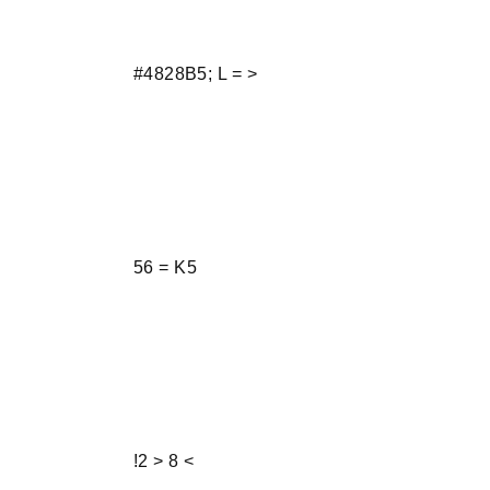
#4828B5; L = >
56 = K5
!2 > 8 <