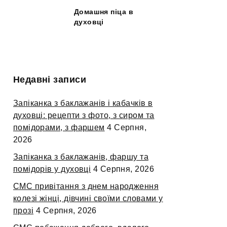
Домашня піца в
духовці
Недавні записи
Запіканка з баклажанів і кабачків в
духовці: рецепти з фото, з сиром та
помідорами, з фаршем
4 Серпня,
2026
Запіканка з баклажанів, фаршу та
помідорів у духовці
4 Серпня, 2026
СМС привітання з днем народження
колезі жінці, дівчині своїми словами у
прозі
4 Серпня, 2026