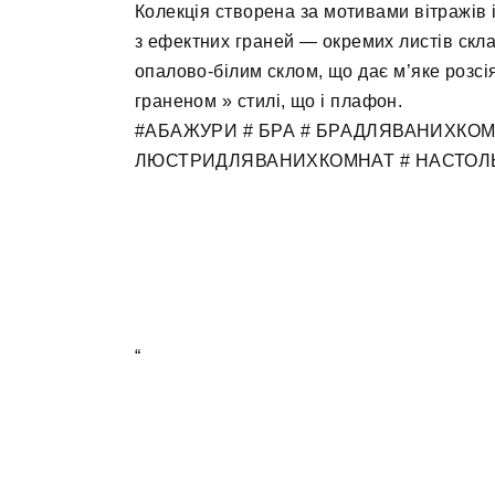
Колекція створена за мотивами вітражів
з ефектних граней — окремих листів скла
опалово-білим склом, що дає м’яке розсі
граненом » стилі, що і плафон.
#АБАЖУРИ # БРА # БРАДЛЯВАНИХКОМ
ЛЮСТРИДЛЯВАНИХКОМНАТ # НАСТОЛЬ
“