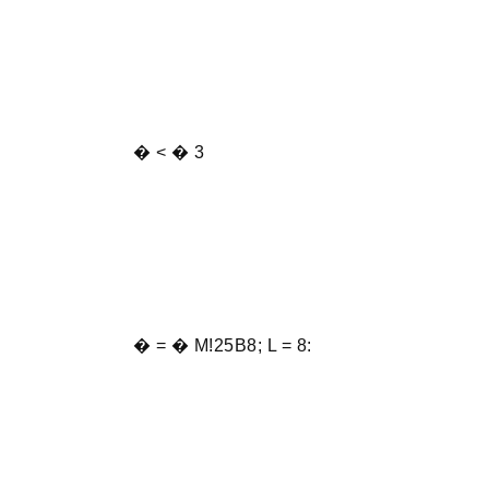
� < � 3
� = � M!25B8; L = 8: