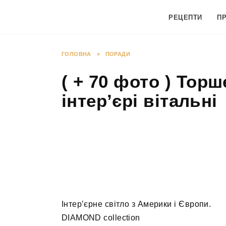
Перейти
до
РЕЦЕПТИ
П
вмісту
ГОЛОВНА
»
ПОРАДИ
( + 70 фото ) Торш
інтер’єрі вітальні
Інтер’єрне світло з Америки і Європи.
DIAMOND collection