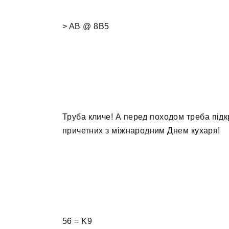
> AB @ 8B5
Труба кличе! А перед походом треба підкрі
причетних з міжнародним Днем кухаря!
56 = K9