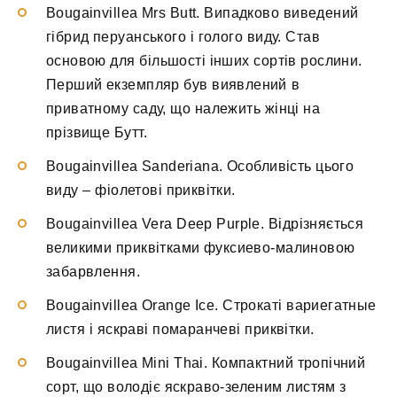
Bougainvillea Mrs Butt. Випадково виведений
гібрид перуанського і голого виду. Став
основою для більшості інших сортів рослини.
Перший екземпляр був виявлений в
приватному саду, що належить жінці на
прізвище Бутт.
Bougainvillea Sanderiana. Особливість цього
виду – фіолетові приквітки.
Bougainvillea Vera Deep Purple. Відрізняється
великими приквітками фуксиево-малиновою
забарвлення.
Bougainvillea Orange Ice. Строкаті вариегатные
листя і яскраві помаранчеві приквітки.
Bougainvillea Mini Thai. Компактний тропічний
сорт, що володіє яскраво-зеленим листям з