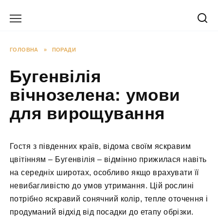
Перейти
до
вмісту
ГОЛОВНА
»
ПОРАДИ
Бугенвілія
вічнозелена: умови
для вирощування
Гостя з південних країв, відома своїм яскравим
цвітінням – Бугенвілія – відмінно прижилася навіть
на середніх широтах, особливо якщо врахувати її
невибагливістю до умов утримання. Цій рослині
потрібно яскравий сонячний колір, тепле оточення і
продуманий відхід від посадки до етапу обрізки.