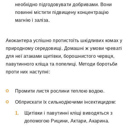
необхідно підгодовувати добривами. Вони
повинні містити підвищену концентрацію
магнію і заліза.
Акокантера успішно протистоїть шкідливих комах у
природному середовищі. Домашні ж умови чреваті
для неї атаками щитівки, борошнистого червця,
павутинного кліща та попелиці. Методи боротьби
проти них наступні:
Промити листя рослини теплою водою.
Обприскати їх сильнодіючими інсектицидом:
Щитівки і павутинні кліщі виводяться з
допомогою Рицини, Актари, Акарина.