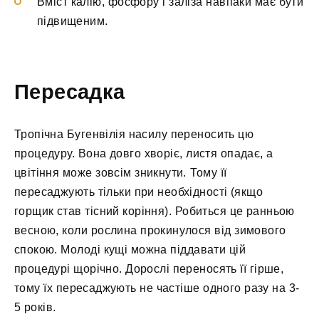
Вміст калію, фосфору і заліза навпаки має бути
підвищеним.
Пересадка
Тропічна Бугенвілія насилу переносить цю
процедуру. Вона довго хворіє, листя опадає, а
цвітіння може зовсім зникнути. Тому її
пересаджують тільки при необхідності (якщо
горщик став тісний коріння). Робиться це ранньою
весною, коли рослина прокинулося від зимового
спокою. Молоді кущі можна піддавати цій
процедурі щорічно. Дорослі переносять її гірше,
тому їх пересаджують не частіше одного разу на 3-
5 років.