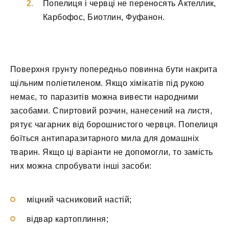
Попелиця і червці не переносять Актеллик,
Карбофос, Биотлин, Фуфанон.
Поверхня грунту попередньо повинна бути накрита
щільним поліетиленом. Якщо хімікатів під рукою
немає, то паразитів можна вивести народними
засобами. Спиртовий розчин, нанесений на листя,
рятує чагарник від борошнистого червця. Попелиця
боїться антипаразитарного мила для домашніх
тварин. Якщо ці варіанти не допомогли, то замість
них можна спробувати інші засоби:
міцний часниковий настій;
відвар картоплиння;