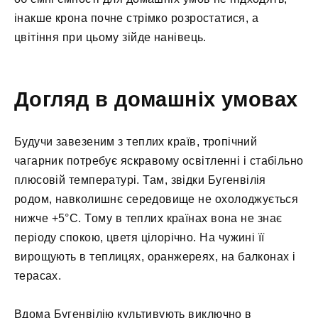
інакше крона почне стрімко розростатися, а
цвітіння при цьому зійде нанівець.
Догляд в домашніх умовах
Будучи завезеним з теплих країв, тропічний
чагарник потребує яскравому освітленні і стабільно
плюсовій температурі. Там, звідки Бугенвілія
родом, навколишнє середовище не охолоджується
нижче +5°С. Тому в теплих країнах вона не знає
періоду спокою, цветя цілорічно. На чужині її
вирощують в теплицях, оранжереях, на балконах і
терасах.
Вдома Бугенвілію культивують виключно в