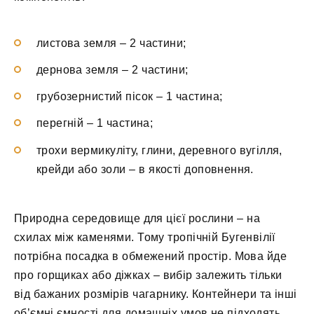
листова земля – 2 частини;
дернова земля – 2 частини;
грубозернистий пісок – 1 частина;
перегній – 1 частина;
трохи вермикуліту, глини, деревного вугілля,
крейди або золи – в якості доповнення.
Природна середовище для цієї рослини – на
схилах між каменями. Тому тропічній Бугенвілії
потрібна посадка в обмежений простір. Мова йде
про горщиках або діжках – вибір залежить тільки
від бажаних розмірів чагарнику. Контейнери та інші
об’ємні ємності для домашніх умов не підходять,