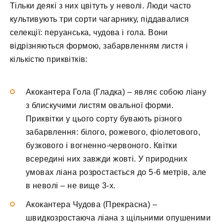
Тільки деякі з них цвітуть у неволі. Люди часто
культивують три сорти чагарнику, піддавалися
селекції: перуанська, чудова і гола. Вони
відрізняються формою, забарвленням листя і
кількістю приквітків:
Акокантера Гола (Гладка) – являє собою ліану
з блискучими листям овальної форми.
Приквітки у цього сорту бувають різного
забарвлення: білого, рожевого, фіолетового,
бузкового і вогненно-червоного. Квітки
всередині них завжди жовті. У природних
умовах ліана розростається до 5-6 метрів, але
в неволі – не вище 3-х.
Акокантера Чудова (Прекрасна) –
швидкозростаюча ліана з щільними опушеними