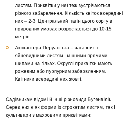
листям. Приквітки у неї теж зустрічаються
різного забарвлення. Кількість квіток всередині
них – 2-3. Центральний пагін цього сорту в
природних умовах розростається до 10-15
метрів.
Акокантера Перуанська – чагарник з
яйцевидними листям і міцними прямими
шипами на гілках. Округлі приквітки мають
рожевим або пурпурним забарвленням.
Квітники всередині них жовті.
Садівникам відомі й інші різновиди Бугенвілії.
Серед них є як форми із строкатим листям, так і
культивари з махровими приквітками: