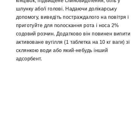
кінцівок, підвищене слиновиділення, біль у
шлунку або/і голові. Надаючи долікарську
допомогу, виведіть постраждалого на повітря і
приготуйте для полоскання рота і носа 2%
содовий розчин. Додатково він повинен випити
активоване вугілля (1 таблетка на 10 кг ваги) зі
склянкою води або який-небудь інший
адсорбент.