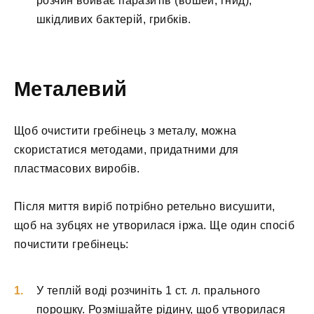
розчин вбиває паразитів (вошей, гнид),
шкідливих бактерій, грибків.
Металевий
Щоб очистити гребінець з металу, можна
скористатися методами, придатними для
пластмасових виробів.
Після миття виріб потрібно ретельно висушити,
щоб на зубцях не утворилася іржа. Ще один спосіб
почистити гребінець:
У теплій воді розчиніть 1 ст. л. прального
порошку. Розмішайте рідину, щоб утворилася