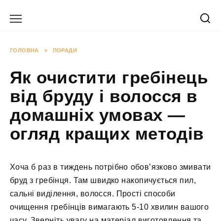
Перейти
до
вмісту
ГОЛОВНА
»
ПОРАДИ
Як очистити гребінець
від бруду і волосся в
домашніх умовах —
огляд кращих методів
Хоча б раз в тиждень потрібно обов’язково змивати
бруд з гребінця. Там швидко накопичується пил,
сальні виділення, волосся. Прості способи
очищення гребінців вимагають 5-10 хвилин вашого
часу. Зверніть увагу на матеріал виготовлення та