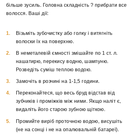
більше зусиль. Головна складність ? прибрати все
волосся. Ваші дії:
Візьміть зубочистку або голку і витягніть
волоски їх на поверхню.
В неметалевій ємності змішайте по 1 ст. л.
нашатирю, перекису водню, шампуню.
Розведіть суміш теплою водою.
Замочіть в розчині на 1-1,5 години.
Переконайтеся, що весь бруд відстав від
зубчиків і проміжків між ними. Якщо наліт є,
видаліть його старою зубною щіткою.
Промийте виріб проточною водою, висушіть
(не на сонці і не на опалювальній батареї).