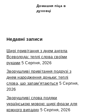
Домашня піца в
духовці
Недавні записи
Щирі привітання з днем ангела
Всеволода: теплі слова своїми
руками
5 Серпня, 2026
Зворушливі привітання подрузі з
днем народження доньки: теплі
слова, що запам’ятаються
5 Серпня,
2026
Зворушливі слова подяки
українською мовою: щирі фрази для
кожного випадку
5 Серпня, 2026