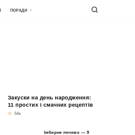
И
ПОРАДИ
Закуски на день народження:
11 простих і смачних рецептів
54к.
Імбирне печиво — 9