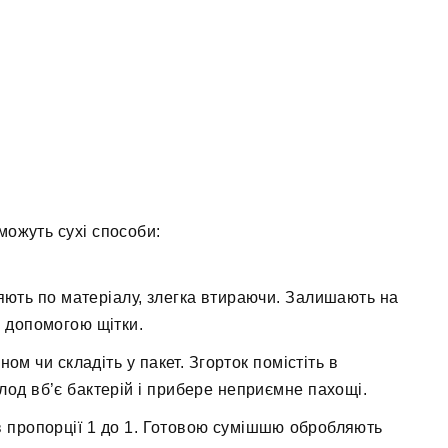
можуть сухі способи:
ляють по матеріалу, злегка втираючи. Залишають на
а допомогою щітки.
ом чи складіть у пакет. Згорток помістіть в
лод вб’є бактерій і прибере неприємне пахощі.
в пропорції 1 до 1. Готовою сумішшю обробляють