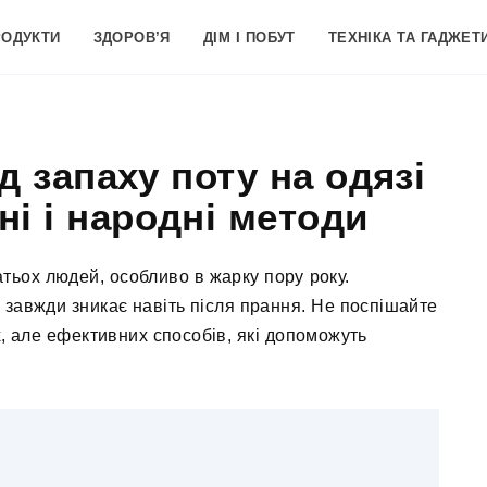
РОДУКТИ
ЗДОРОВ’Я
ДІМ І ПОБУТ
ТЕХНІКА ТА ГАДЖЕТ
д запаху поту на одязі
і і народні методи
тьох людей, особливо в жарку пору року.
 завжди зникає навіть після прання. Не поспішайте
х, але ефективних способів, які допоможуть