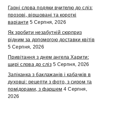
Гарні слова подяки вчителю до сліз:
прозові, віршовані та короткі
варіанти
5 Серпня, 2026
Як зробити незабутній сюрприз
рідним за допомогою доставки квітів
5 Серпня, 2026
Привітання з днем ангела Харити:
щирі слова до сліз
5 Серпня, 2026
Запіканка з баклажанів і кабачків в
духовці: рецепти з фото, з сиром та
помідорами, з фаршем
4 Серпня,
2026