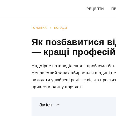
Перейти
до
РЕЦЕПТИ
П
вмісту
ГОЛОВНА
»
ПОРАДИ
Як позбавитися ві
— кращі професійн
Надмірне потовиділення – проблема бага
Неприємний запах вбирається в одяг і не
викидати улюблені речі – є кілька прости
привести одяг у порядок.
Зміст