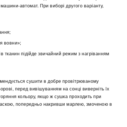
машини-автомат. При виборі другого варіанту,
ання;
я вовни»;
ів тканин підійде звичайний режим з нагріванням
комендується сушити в добре провітрюваному
ьорові, перед вивішуванням на сонці виверніть їх
горяння кольору, якщо ж сушка проходить при
 праскою, попередньо накривши марлею, змоченою в