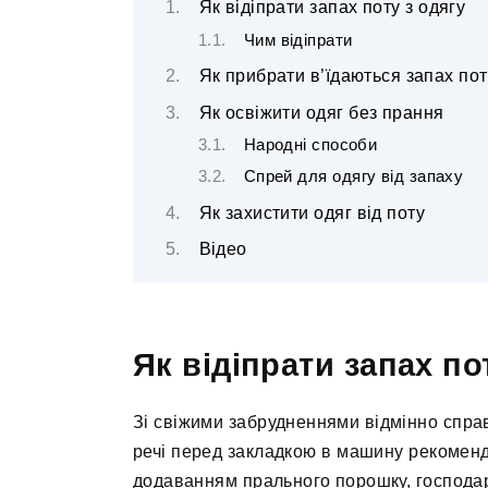
Як відіпрати запах поту з одягу
Чим відіпрати
Як прибрати в’їдаються запах пот
Як освіжити одяг без прання
Народні способи
Спрей для одягу від запаху
Як захистити одяг від поту
Відео
Як відіпрати запах по
Зі свіжими забрудненнями відмінно спра
речі перед закладкою в машину рекоменду
додаванням прального порошку, господар