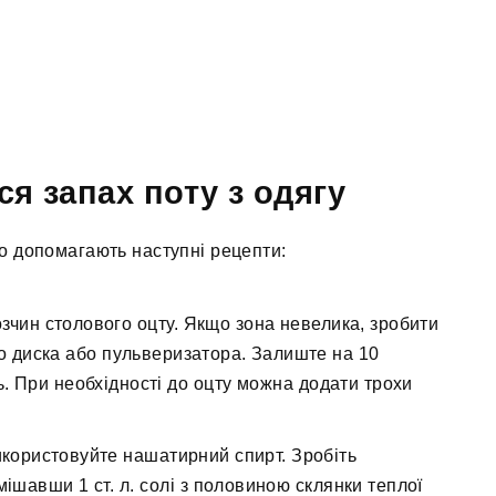
ся запах поту з одягу
но допомагають наступні рецепти:
зчин столового оцту. Якщо зона невелика, зробити
о диска або пульверизатора. Залиште на 10
ть. При необхідності до оцту можна додати трохи
икористовуйте нашатирний спирт. Зробіть
ішавши 1 ст. л. солі з половиною склянки теплої