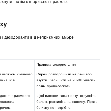
охнути, потім отпаривают праскою.
аху
еї і дезодоранти від неприємних амбре.
Правила використання
и шляхом хімічного
Спрей розпорошити на речі або
ення їх в
взуття. Залишити на 20-30 хвилин,
потім прополоскати.
одання приємного
Щоб вивести запах поту, струсніть
 упаковка
балон, розпиліть на тканину. Прати
рочок.
білизну не потрібно.