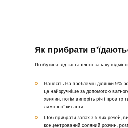
Як прибрати в’їдають
Позбутися від застарілого запаху відмін
Нанесіть На проблемні ділянки 9% ро
це найзручніше за допомогою ватног
хвилин, потім виперіть річ і провітрі
лимонної кислоти.
Щоб прибрати запах з білих речей, в
концентрований соляний розчин, розм