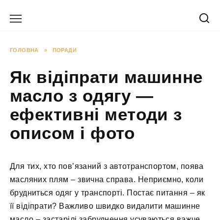
Перейти
до
вмісту
ГОЛОВНА
»
ПОРАДИ
Як відіпрати машинне
масло з одягу —
ефективні методи з
описом і фото
Для тих, хто пов’язаний з автотранспортом, поява
масляних плям – звична справа. Неприємно, коли
брудниться одяг у транспорті. Постає питання – як
її відіпрати? Важливо швидко видалити машинне
масло – застарілі забруднення усуваються важче.