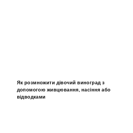
Як розмножити дівочий виноград з
допомогою живцювання, насіння або
відводками