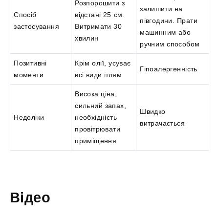
Розпорошити з
залишити на
Спосіб
відстані 25 см.
півгодини. Прати
застосування
Витримати 30
машинним або
хвилин
ручним способом
Позитивні
Крім олії, усуває
Гіпоалергенність
моменти
всі види плям
Висока ціна,
сильний запах,
Швидко
Недоліки
необхідність
витрачається
провітрювати
приміщення
Відео