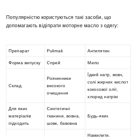
Популярністю користуються такі засоби, що
допомагають відіпрати моторне масло з одягу:
Препарат
Pulimak
Антипятин
Форма випуску
Спрей
Мило
Їдкий натр, жовч,
Розчинники
солі жирних кислот
Склад
високого
кокосової олії,
очищення
хлорид натрію
Для яких
Синтетичні
матеріалів
тканини, вовна,
Будь-яких
підходить
шовк, бавовна
Намилити,