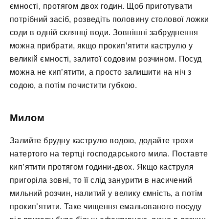
ємності, протягом двох годин. Щоб приготувати
потрібний засіб, розведіть половину столової ложки
соди в одній склянці води. Зовнішні забруднення
можна прибрати, якщо прокип’ятити каструлю у
великій ємності, залитої содовим розчином. Посуд
можна не кип’ятити, а просто залишити на ніч з
содою, а потім почистити губкою.
Милом
Залийте брудну каструлю водою, додайте трохи
натертого на тертці господарського мила. Поставте
кип’ятити протягом години-двох. Якщо каструля
пригоріла зовні, то її слід занурити в насичений
мильний розчин, налитий у велику ємність, а потім
прокип’ятити. Таке чищення емальованого посуду