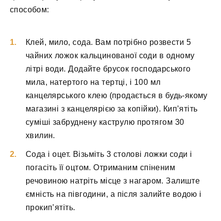
способом:
Клей, мило, сода. Вам потрібно розвести 5
чайних ложок кальцинованої соди в одному
літрі води. Додайте брусок господарського
мила, натертого на тертці, і 100 мл
канцелярського клею (продається в будь-якому
магазині з канцелярією за копійки). Кип’ятіть
суміші забруднену каструлю протягом 30
хвилин.
Сода і оцет. Візьміть 3 столові ложки соди і
погасіть її оцтом. Отриманим спіненим
речовиною натріть місце з нагаром. Залиште
ємність на півгодини, а після залийте водою і
прокип’ятіть.