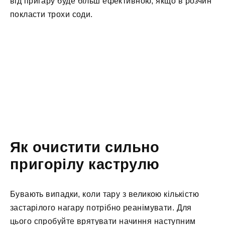
від пригару буде більш ефективною, якщо в розчин
покласти трохи соди.
Як очистити сильно
пригорілу каструлю
Бувають випадки, коли тару з великою кількістю
застарілого нагару потрібно реанімувати. Для
цього спробуйте врятувати начиння наступним