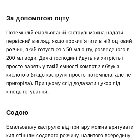
За допомогою оцту
Потемнілій емальованій каструлі можна надати
первісний вигляд, якщо прокип’ятити в ній оцтовий
розчин, який готується з 50 мл оцту, розведеного в
200 мл води. Деякі господині йдуть на хитрість і
просто варять у такій ємності компот з яблук з
кислотою (якщо каструля просто потемніла. але не
пригоріла). При цьому слід додавати цукор під
кінець готування.
Содою
Емальовану каструлю від пригару можна врятувати
кип’ятінням содового розчину, налитого всередину