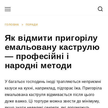
Перейти
до
вмісту
ГОЛОВНА
»
ПОРАДИ
Як відмити пригорілу
емальовану каструлю
— професійні і
народні методи
У багатьох господинь іноді трапляються неприємні
казуси на кухні, наприклад, підгорає їжа. Пригоріла
емальована каструля відмивається після цього
дуже важко. Ці тортури можна звести до мінімуму,
якщо знати невеликі секрети, які допоможуть