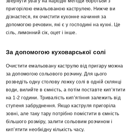
звернути увагу на народні методи боротьби з
пригорілою емальованою каструлею. Нижче ви
дізнаєтеся, як очистити кухонне начиння за
допомогою речовин, які є у господині на кухні. Це
сіль, лимонний сік, оцет і інше.
За допомогою куховарської солі
Очистити емальовану каструлю від пригару можна
за допомогою сольового розчину. Для цього
розведіть одну столову ложку солі в одній склянці
води, вилийте в ємність, а потім поставте кип’ятити
на 1-2 години. Тривалість кип’ятіння залежить від
ступеня забруднення. Якщо каструля пригоріла
зовні, але таку тару потрібно помістити в ємність
більшого розміру, залити сольовим розчином і
кип’ятити необхідну кількість часу.