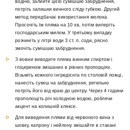
водню, залийте цією сумішшю забруднення,
потріть залишки винного сліду губкою. Другий
метод передбачає використання молока.
Просочіть їм пляма на 10 хв, потім виперіть
господарським милом. У третьому випадку
розчиніть у літрі води 3 ст. л. соди, рясно
змочіть сумішшю забруднення.
З вовни виводите пляма винним спиртом і
гліцерином змішаних в рівних пропорціях.
Візьміть кожного інгредієнта по столовій ложці,
нанесіть суміш на забруднення, ретельно
потріть його від краю до центру. Через 4 години
прополощіть річ холодною водою, роблячи
акцент на колишній кляксе.
Для виведення плями від червоного вина з
шовку, капрону і нейлону змішайте в стакані