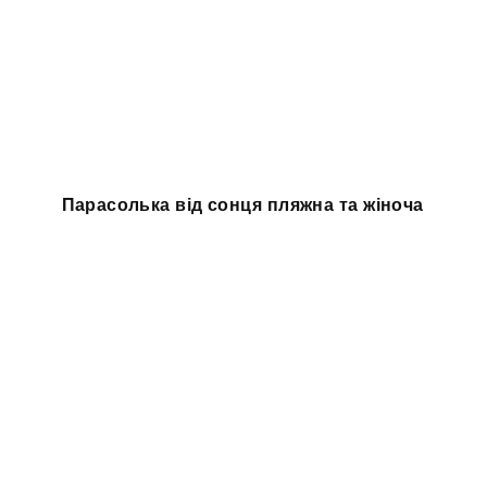
Парасолька від сонця пляжна та жіноча