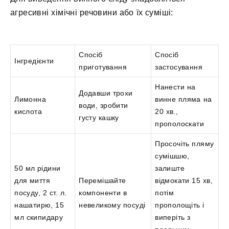
агресивні хімічні речовини або їх суміші:
Спосіб
Спосіб
Інгредієнти
приготування
застосування
Нанести на
Додавши трохи
Лимонна
винне пляма на
води, зробити
кислота
20 хв.,
густу кашку
прополоскати
Просочіть пляму
сумішшю,
50 мл рідини
залиште
для миття
Перемішайте
відмокати 15 хв,
посуду, 2 ст. л.
компоненти в
потім
нашатирю, 15
невеликому посуді
прополощіть і
мл скипидару
виперіть з