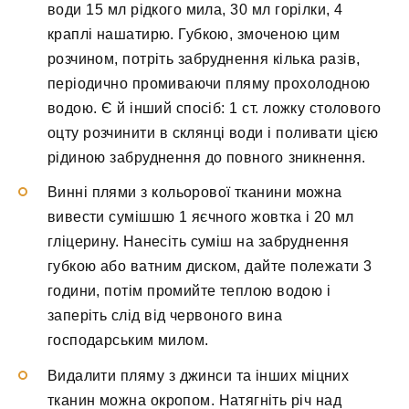
води 15 мл рідкого мила, 30 мл горілки, 4
краплі нашатирю. Губкою, змоченою цим
розчином, потріть забруднення кілька разів,
періодично промиваючи пляму прохолодною
водою. Є й інший спосіб: 1 ст. ложку столового
оцту розчинити в склянці води і поливати цією
рідиною забруднення до повного зникнення.
Винні плями з кольорової тканини можна
вивести сумішшю 1 яєчного жовтка і 20 мл
гліцерину. Нанесіть суміш на забруднення
губкою або ватним диском, дайте полежати 3
години, потім промийте теплою водою і
заперіть слід від червоного вина
господарським милом.
Видалити пляму з джинси та інших міцних
тканин можна окропом. Натягніть річ над