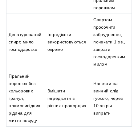
пральним
порошком
Спиртом
просочити
Денатурований
Інгредієнти
забруднення,
спирт, мило
використовуються
почекати 1 хв.,
господарське
окремо
запрати
господарським
милом
Пральний
порошок без
Нанести на
кольорових
Змішати
винний слід
гранул,
інгредієнти в
губкою, через
плямовивідник,
рівних пропорціях
10 хв річ
рідина для
випрати
миття посуду