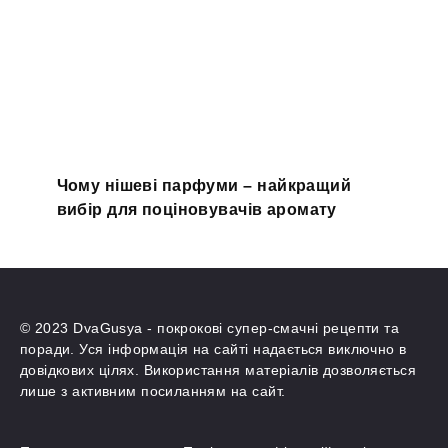
Чому нішеві парфуми – найкращий
вибір для поціновувачів аромату
© 2023 DvaGusya - покрокові супер-смачні рецепти та
поради. Уся інформація на сайті надається виключно в
довідкових цілях. Використання матеріалів дозволяється
лише з активним посиланням на сайт.