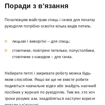
Поради з в’язання
Початківцям майстрам спиць і гачків для початку
рукоділля потрібно освоїти кілька видів петель:
лицьові і виворітні – для спиць;
стовпчики, повітряні петельки, полустолбики,
стовпчики з накидом – для гачка.
Набирати петлі і закривати роботу можна будь-
яким способом. Якщо ви ще не вмієте робити
подивіться навчальне відео або знайдіть наочний
посібник у журналі по рукоділлю. Тим же, хто хоч
трохи розуміє ази, знадобляться наступні корисні
поради з в’язання: