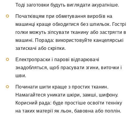
Тоді заготовки будуть виглядати акуратніше.
Початківцям при обметування виробів на
машинці краще обходитися без шпильок. Гострі
голки можуть зіпсувати тканину або застрягти в
машині. Порада: використовуйте канцелярські
затискачі або скріпки.
Електропраски і парові відпарювачі
знадобляться, щоб прасувати згини, виточки і
шви.
Починати шити краще з простих тканин.
Намагайтеся уникати шкіри, замші, шифону.
Корисний рада: буде простіше освоїти техніку
на таких матерії як льон, бавовна або поплін.