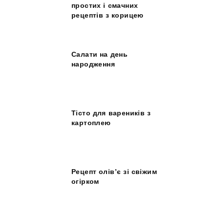
простих і смачних
рецептів з корицею
Салати на день
народження
Тісто для вареників з
картоплею
Рецепт олів’є зі свіжим
огірком