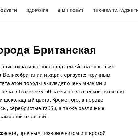
РОДУКТИ
ЗДОРОВ’Я
ДІМ І ПОБУТ
ТЕХНІКА ТА ГАДЖЕТ
орода Британская
 аристократических пород семейства кошачьих.
в Великобритании и характеризуется крупным
отята этой породы выглядят очень милыми и
шена в более чем 50 различных оттенков, включая
 и шоколадный цвета. Кроме того, в породе
сы, серебристые тэбби, а также различные
раморной окраской.
скелета, прочным позвоночником и широкой