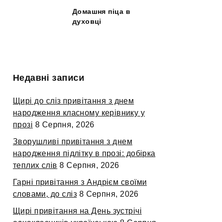
Домашня піца в
духовці
Недавні записи
Щирі до сліз привітання з днем
народження класному керівнику у
прозі
8 Серпня, 2026
Зворушливі привітання з днем
народження підлітку в прозі: добірка
теплих слів
8 Серпня, 2026
Гарні привітання з Андрієм своїми
словами, до сліз
8 Серпня, 2026
Щирі привітання на День зустрічі