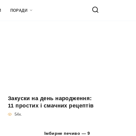
И
ПОРАДИ
Закуски на день народження:
11 простих і смачних рецептів
54к.
Імбирне печиво — 9