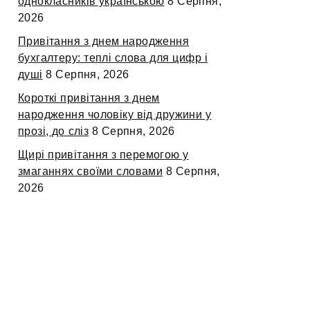
однокласників українською
8 Серпня,
2026
Привітання з днем народження
бухгалтеру: теплі слова для цифр і
душі
8 Серпня, 2026
Короткі привітання з днем
народження чоловіку від дружини у
прозі, до сліз
8 Серпня, 2026
Щирі привітання з перемогою у
змаганнях своїми словами
8 Серпня,
2026